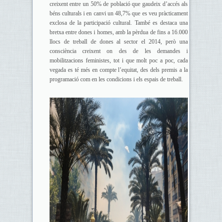
creixent entre un 50% de població que gaudeix d’accés als
béns culturals i en canvi un 48,7% que es veu pràcticament
exclosa de la participació cultural. També es destaca una
bretxa entre dones i homes, amb la pèrdua de fins a 16.000
llocs de treball de dones al sector el 2014, però una
consciència creixent on des de les demandes i
mobilitzacions feministes, tot i que molt poc a poc, cada
vegada es té més en compte l’equitat, des dels premis a la
programació com en les condicions i els espais de treball.