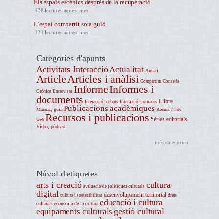
Els espais escènics després de la recuperació
138 lectures aquest mes
L’espai compartit sota guió
131 lectures aquest mes
Categories d'apunts
Activitats Interacció
Actualitat
Anuari
Article
Articles i anàlisi
Compartim
Consells
Informe
Informes i
Crònica
Entrevista
documents
Llibre
Interacció: debats
Interacció: jornades
Publicacions acadèmiques
Manual, guia
Recurs / lloc
Recursos i publicacions
Sèries editorials
web
Vídeo, pòdcast
més categories
Núvol d'etiquetes
arts i creació
cultura
avaluació de polítiques culturals
digital
desenvolupament territorial
drets
cultura i sostenibilitat
educació i cultura
culturals
economia de la cultura
gestió cultural
equipaments culturals