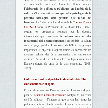
diversitat en les societats? Durant les últimes dècades,
l’elaboració de polítiques públiques en l'àmbit de la
cultura s'ha convertit en un aparador privilegiat de la
postura ideològica dels governs que n’han fet
bandera
. Però des de la introducció de la
Convenció de la
UNESCO
sobre la Promoció de la Diversitat el 2007 i
seguint els progressos realitzats per la doctrina
internacional que posiciona
la cultura com a pilar
fonamental del desenvolupament sostenible
, la cultura
com a peça política i sobretot simbòlica ha guanyat
importància. L’objectiu d’aquest article és considerar les
diverses realitats, des de la perspectiva d’un cas concret
d’estudi: l’estat de la cultura i les polítiques culturals a
Espanya durant els anys de la crisi econòmica (2008-
2017).
Culture and cultural policies in times of crisis. The
emblematic case of spain.
En un primer moment l’article situa la cultura com el quart
pilar del
desenvolupament sostenible
. Malgrat fa una crítica
de l’ús polititzat i d’interessos que sovint han tingut les
polítiques culturals, també analitza el paper irrellevant de la