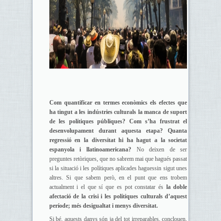
Com quantificar en termes econòmics els efectes que
ha tingut a les indústries culturals la manca de suport
de les polítiques públiques? Com s’ha frustrat el
desenvolupament durant aquesta etapa? Quanta
regressió en la diversitat hi ha hagut a la societat
espanyola i llatinoamericana?
No deixen de ser
preguntes retòriques, que no sabrem mai que hagués passat
si la situació i les polítiques aplicades haguessin sigut unes
altres. Si que sabem però, en el punt que ens trobem
actualment i el que sí que es pot constatar és
la doble
afectació de la crisi i les polítiques culturals d’aquest
període; més desigualtat i menys diversitat.
Si bé, aquests danys són ja del tot irreparables, conclouen,