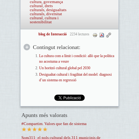
cultura
,
governança
cultural
,
drets
culturals
,
desigualtats
culturals
,
diversitat
cultural
,
cultura i
sostenibilitat
blog de Interacció
2234 lectures
Contingut relacionat:
La cultura com a límit i condició: allò que la política
no acostuma a veure
Un horitzó cultural global pel 2030
Desigualtat cultural i fragilitat del model: diagnosi
d’un sistema en regressió
Apunts més valorats
#Compartim. Valors que fan de sistema
Som311: el pols cultural dels 311 municipis de