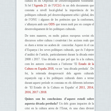
cultura en els Objectius de Desenvolupament Sostenible.
Si bé l’
Agenda 21
de l’
UCLG
és un dels documents que
constata a nivell local-global la importància de les
polítiques culturals pel desenvolupament urbà i global, des
de l’ONU i algunes de les potències que la conformen,
s’allunyen amb uns
ODS
que tenen molt poc en compte el
desenvolupament de les polítiques culturals.
De totes maneres, en molts països europeus sovint els
discursos sobre cultura i creativitat i les accions reals que
es duen a terme no acaben de concordar. Aquest és el cas
d’Espanya i les seves polítiques culturals, que és l’objecte
d’anàlisi de l’article, particularment durant la dècada entre
2008 i 2017. Una dècada en que pel que fa a la cultura,
com les autores conclouen a l’informe ‘El
Estado de la
Cultura en España 2018
, va ser ‘una dècada perduda’. De
fet, la reiterada desaprovació dels agents culturals
espanyols cap a les polítiques culturals dutes a terme
durant aquest període es constata en els diferents informes
de ‘El Estado de la Cultura en España’ el
2011
,
2014
,
2016
,
2017
i
2018
.
Quines son les conclusions d’aquest estudi sobre
aquesta dècada perduda?
Un dels grans impactes de la
crisi en la cultura arreu de l’Estat, és una clara divisió