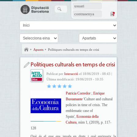
usuari
contrasenya
Apunts
Polítiques culturals en temps de crisi
Polítiques culturals en temps de crisi
Publicat per
Interacció
el 18/06/2019 - 08:43 |
Última modificació: 19/06/2019 - 10:35
Patricia Corredor
;
Enrique
Bustamante
'Culture and cultural
policies in time of crisis. The
emblematic case of
Spain',
Economia della
Cultura
, núm 1, (2019), p. 117-
128
Què és el que ens iguala en drets i què enriqueix la