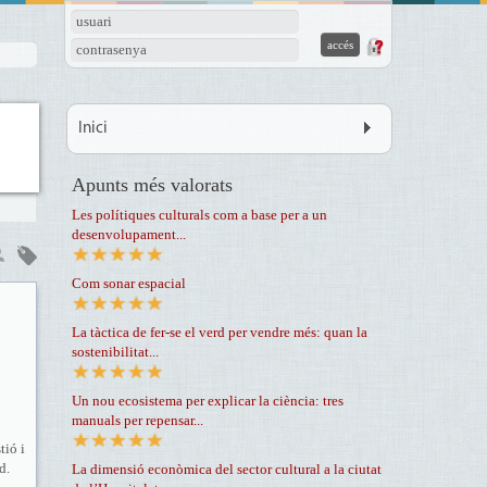
usuari
contrasenya
Inici
Apunts més valorats
Les polítiques culturals com a base per a un
desenvolupament...
Com sonar espacial
La tàctica de fer-se el verd per vendre més: quan la
sostenibilitat...
Un nou ecosistema per explicar la ciència: tres
manuals per repensar...
tió i
d.
La dimensió econòmica del sector cultural a la ciutat