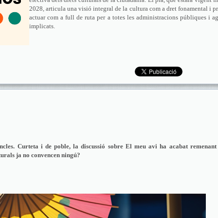
2028, articula una visió integral de la cultura com a dret fonamental i p
actuar com a full de ruta per a totes les administracions públiques i a
implicats.
ncles. Curteta i de poble, la discussió sobre El meu avi ha acabat remenant
lturals ja no convencen ningú?