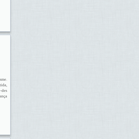
isme.
tida,
 —des
iança