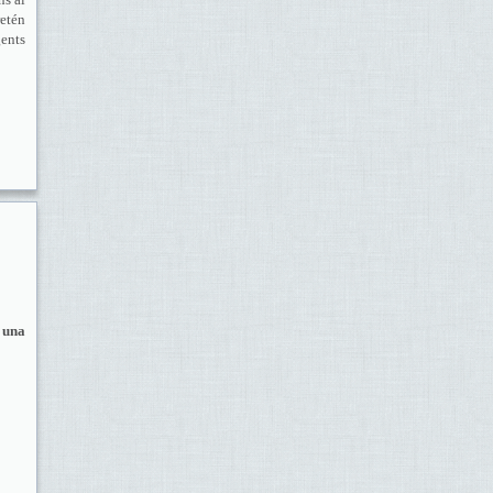
retén
gents
 una