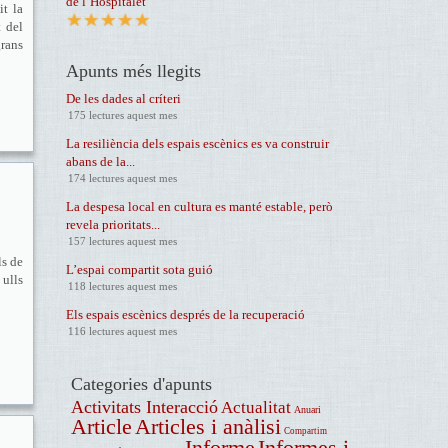
de l’Hospitalet
it la
t del
grans
Apunts més llegits
De les dades al críteri
175 lectures aquest mes
La resiliència dels espais escènics es va construir
abans de la...
174 lectures aquest mes
La despesa local en cultura es manté estable, però
revela prioritats...
157 lectures aquest mes
ls de
L’espai compartit sota guió
 ulls
118 lectures aquest mes
Els espais escènics després de la recuperació
116 lectures aquest mes
Categories d'apunts
Activitats Interacció
Actualitat
Anuari
Article
Articles i anàlisi
Compartim
Informe
Informes i