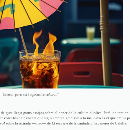
Cremat, para-sol i expectativa cultural.*
 de gust llegir grans assajos sobre el paper de la cultura pública. Però, de tant en 
 voler-los pair, encara que sigui amb un granissat a la mà. Això és el que em va p
vol
sobre la retirada —o no— de
El meu avi
de la cantada d’havaneres de Calella.