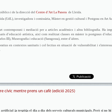
úblics i de la direcció del
Centre d’Art La Panera
de Lleida.
leida (UdL), investigadora i comissària, Màster en gestió cultural i Postgrau en Art A
rt contemporani i mediació per a articles acadèmics i altra bibliografia. Ha imp
is d’educació artística, així com realitzat classes en màster is postgraus d’edu
os III), Museografia i educació (Saragossa), entre d’altres.
ratius en contextos sanitaris i col·lectius en situació de vulnerabilitat i s'interess
.
e cívic mentre prens un cafè (edició 2025)
 artificial ja trepitja el dia a dia dels serveis culturals municipals. Però si no h