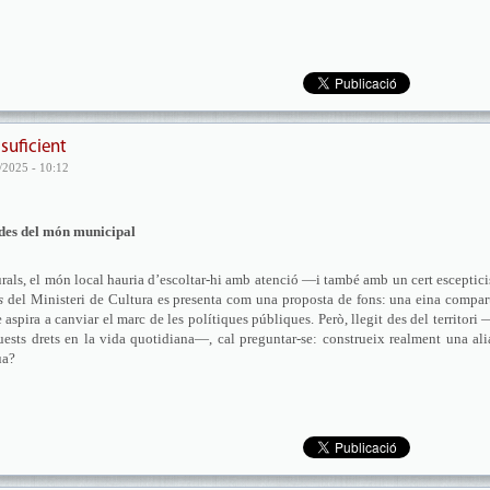
suficient
/2025 - 10:12
l des del món municipal
turals, el món local hauria d’escoltar-hi amb atenció —i també amb un cert esceptic
s
del Ministeri de Cultura es presenta com una proposta de fons: una eina compar
aspira a canviar el marc de les polítiques públiques. Però, llegit des del territori
uests drets en la vida quotidiana—, cal preguntar-se: construeix realment una al
nua?