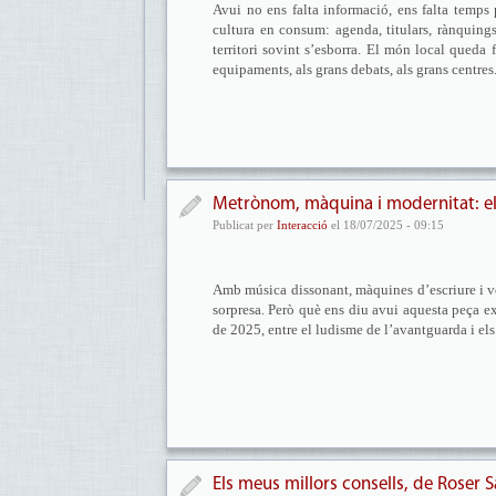
Avui no ens falta informació, ens falta temps 
cultura en consum: agenda, titulars, rànquings,
territori sovint s’esborra. El món local queda
equipaments, als grans debats, als grans centres
Metrònom, màquina i modernitat: el 
Publicat per
Interacció
el 18/07/2025 - 09:15
Amb música dissonant, màquines d’escriure i v
sorpresa. Però què ens diu avui aquesta peça ex
de 2025, entre el ludisme de l’avantguarda i els
Els meus millors consells, de Roser 