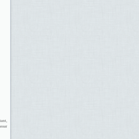
tant,
assar