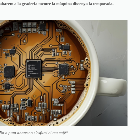
 acabarem a la graderia mentre la màquina dissenya la temporada.
Tot a punt abans no s’esfumi el teu cafè*