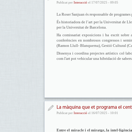
Publicat per
Interacció
el 17/07/2025 - 09:05
La Roser Sanjuan és responsable de programes p
És historiadora de l’art per la Universitat de L
per la Universitat de Barcelona.
Ha comissariat exposicions i ha escrit sobre a
conferències en nombrosos congressos i seminar
(Ramon Llull- Blanquerna), Gestió Cultural (Carl
Dissenya i coordina projectes artístics col·labo
com l'art pot vehicular una hibridació de sabers
La màquina que et programa el centr
Publicat per
Interacció
el 16/07/2025 - 10:01
Entre el miracle i el miratge, la intel·ligència