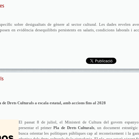
des
specífic sobre desigualtats de gènere al sector cultural. Les dades revelen av
osen en evidència desequilibris persistents en salaris, condicions laborals i ac
ls
 de Drets Culturals a escala estatal, amb accions fins al 2028
El passat 8 de juliol, el Ministeri de Cultura del govern espanyo
presentar el primer
Pla de Drets Culturals
, un document estratègic
busca orientar les polítiques públiques cap al reconeixement i la gar
efectiva dels drets culturals de la ciutadania. El pla, que estarà vigent fi