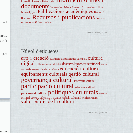
Crònica
Consells
Entrevista
documents
Llibre
Interacció: debats
Interacció: jornades
Publicacions acadèmiques
Manual, guia
Recurs /
Recursos i publicacions
Sèries
lloc web
ctual
editorials
Vídeo, pòdcast
més categories
artit
cació
Núvol d'etiquetes
a per
arts i creació
cultura
avaluació de polítiques culturals
digital
desenvolupament territorial
drets
cultura i sostenibilitat
educació i cultura
culturals
economia de la cultura
gestió cultural
equipaments culturals
governança cultural
innovació cultural
participació cultural
patrimoni cultural
polítiques culturals
pensament cultural
recerca
sectors culturals i creatius
treball cultural i professionals
cultural
valor públic de la cultura
més etiquetes
i som