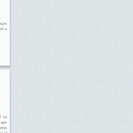
enços
cés a
l va
 que
antia
ns al