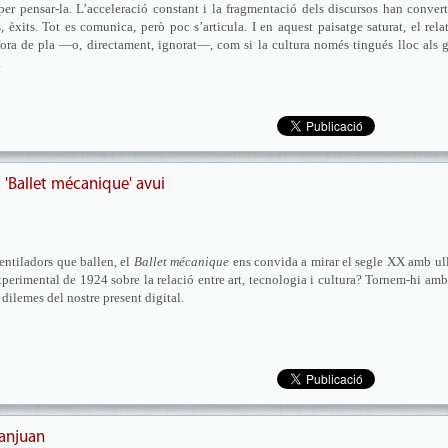
per pensar-la. L’acceleració constant i la fragmentació dels discursos han convert
 èxits. Tot es comunica, però poc s’articula. I en aquest paisatge saturat, el rela
 fora de pla —o, directament, ignorat—, com si la cultura només tingués lloc als 
.
'Ballet mécanique' avui
entiladors que ballen, el
Ballet mécanique
ens convida a mirar el segle XX amb ul
perimental de 1924 sobre la relació entre art, tecnologia i cultura? Tornem-hi amb
 dilemes del nostre present digital.
Sanjuan