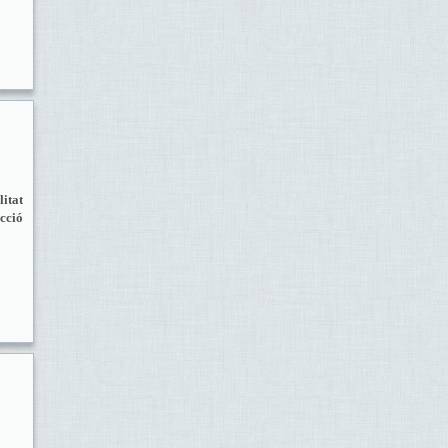
itat
ecció