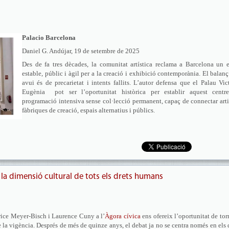
Palacio Barcelona
Daniel G. Andújar, 19 de setembre de 2025
Des de fa tres dècades, la comunitat artística reclama a Barcelona un 
estable, públic i àgil per a la creació i exhibició contemporània. El balanç
avui és de precarietat i intents fallits. L’autor defensa que el Palau Vic
Eugènia pot ser l’oportunitat històrica per establir aquest centr
programació intensiva sense col·lecció permanent, capaç de connectar arti
fàbriques de creació, espais alternatius i públics.
 la dimensió cultural de tots els drets humans
rice Meyer-Bisch i Laurence Cuny a l’
Àgora cívica
ens ofereix l’oportunitat de tor
e la vigència. Després de més de quinze anys, el debat ja no se centra només en els 