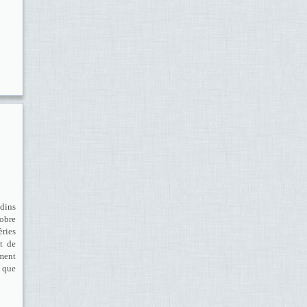
 dins
 obre
ries
t de
ament
a que