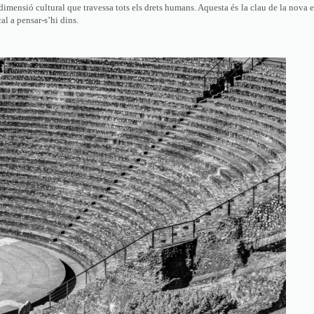
dimensió cultural que travessa tots els drets humans. Aquesta és la clau de la nova 
l a pensar-s’hi dins.