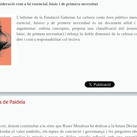
sideració com a bé essencial, bàsic i de primera necessitat
L’informe de la Fundació Gabeiras
La cultura como bien público mund
esencial, básico y de primera necesidad
és un document sòlid i
argumentat: ordena conceptes, proposa una classificació útil (essenc
bàsic, de primera necessitat) i reforça la doble dimensió de la cultura 
dret i com a responsabilitat col·lectiva.
ia de Paideia
acció, donem continuïtat a la sèrie que Roser Mendoza ha dedicat a la futura Decla
bordar el valor simbòlic, els reptes de concreció i governança i les preguntes ob
a volem ampliar la mirada i posar en diàleg aquella reflexió amb una experiè