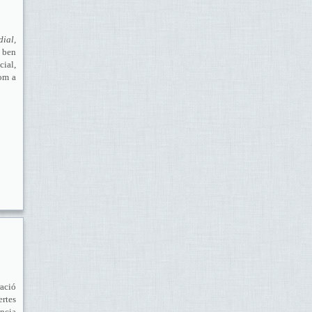
ial,
 ben
ial,
com a
ració
ertes
ncia