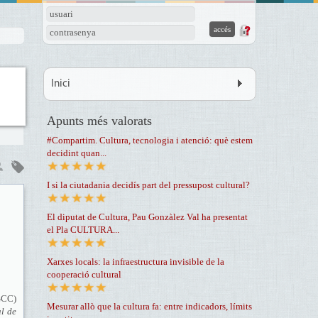
usuari
contrasenya
Inici
Apunts més valorats
#Compartim. Cultura, tecnologia i atenció: què estem
decidint quan...
I si la ciutadania decidís part del pressupost cultural?
El diputat de Cultura, Pau Gonzàlez Val ha presentat
el Pla CULTURA...
Xarxes locals: la infraestructura invisible de la
cooperació cultural
CC)
Mesurar allò que la cultura fa: entre indicadors, límits
al de