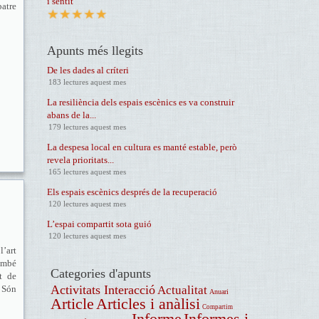
i sentit
batre
Apunts més llegits
De les dades al críteri
183 lectures aquest mes
La resiliència dels espais escènics es va construir
abans de la...
179 lectures aquest mes
La despesa local en cultura es manté estable, però
revela prioritats...
165 lectures aquest mes
Els espais escènics després de la recuperació
120 lectures aquest mes
L’espai compartit sota guió
120 lectures aquest mes
l’art
També
Categories d'apunts
t de
Activitats Interacció
. Són
Actualitat
Anuari
Article
Articles i anàlisi
Compartim
Informe
Informes i