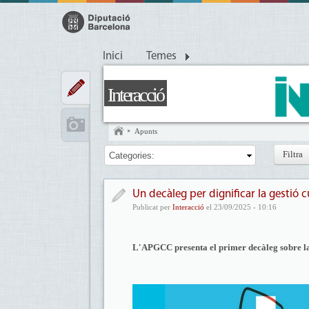
Inici
Temes
Interacció
Apunts
Categories:
Un decàleg per dignificar la gestió c
Publicat per
Interacció
el 23/09/2025 - 10:16
L'APGCC presenta el primer decàleg sobre la p