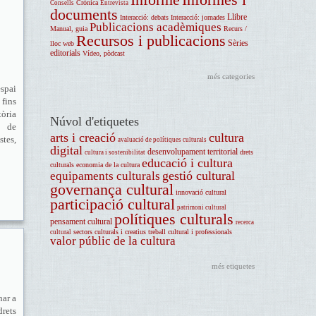
Crònica
Consells
Entrevista
documents
Llibre
Interacció: debats
Interacció: jornades
Publicacions acadèmiques
Manual, guia
Recurs /
Recursos i publicacions
Sèries
lloc web
editorials
Vídeo, pòdcast
més categories
espai
 fins
tòria
Núvol d'etiquetes
e de
arts i creació
cultura
stes,
avaluació de polítiques culturals
digital
desenvolupament territorial
drets
cultura i sostenibilitat
educació i cultura
culturals
economia de la cultura
gestió cultural
equipaments culturals
governança cultural
innovació cultural
participació cultural
patrimoni cultural
polítiques culturals
pensament cultural
recerca
sectors culturals i creatius
treball cultural i professionals
cultural
valor públic de la cultura
més etiquetes
nar a
drets