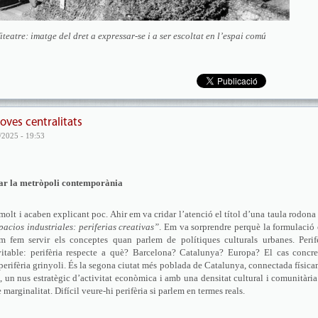
teatre: imatge del dret a expressar-se i a ser escoltat en l’espai comú
oves centralitats
/2025 - 19:53
icar la metròpoli contemporània
olt i acaben explicant poc. Ahir em va cridar l’atenció el títol d’una taula rodona
acios industriales: periferias creativas”
. Em va sorprendre perquè la formulació
m fem servir els conceptes quan parlem de polítiques culturals urbanes. Perifè
vitable: perifèria respecte a què? Barcelona? Catalunya? Europa? El cas concre
 perifèria grinyoli. És la segona ciutat més poblada de Catalunya, connectada físic
un nus estratègic d’activitat econòmica i amb una densitat cultural i comunitàri
marginalitat. Difícil veure-hi perifèria si parlem en termes reals.