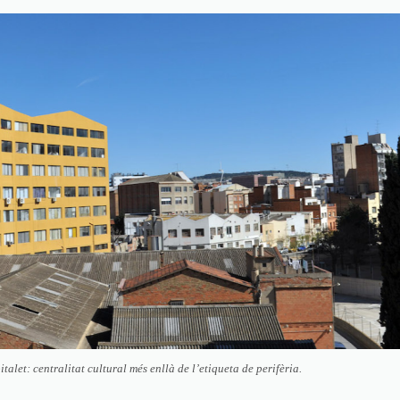
talet: centralitat cultural més enllà de l’etiqueta de perifèria.