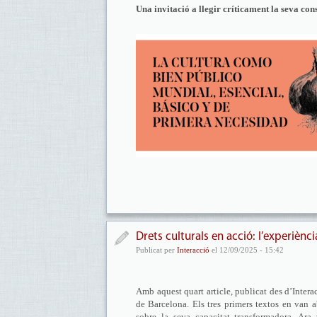
Una invitació a llegir críticament la seva con
Drets culturals en acció: l’experiènc
Publicat per
Interacció
el 12/09/2025 - 15:42
Amb aquest quart article, publicat des d’Inter
de Barcelona. Els tres primers textos en van a
sobre la seva capacitat transformadora. Ar