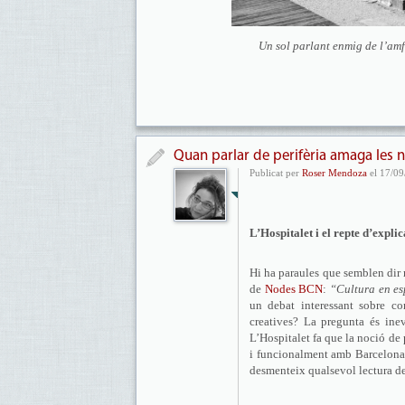
Un sol parlant enmig de l’amfi
Quan parlar de perifèria amaga les n
Publicat per
Roser Mendoza
el 17/09
L’Hospitalet i el repte d’expl
Hi ha paraules que semblen dir m
de
Nodes BCN
:
“Cultura en esp
un debat interessant sobre co
creatives? La pregunta és ine
L’Hospitalet fa que la noció de
i funcionalment amb Barcelona, 
desmenteix qualsevol lectura de 