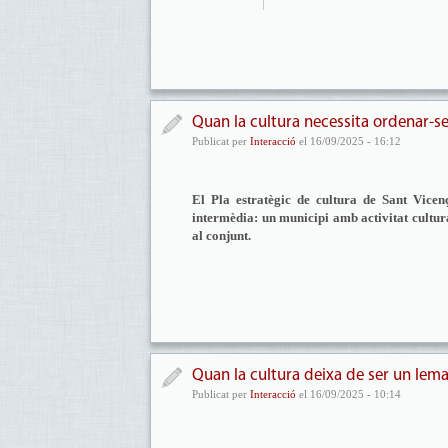
Quan la cultura necessita ordenar-s
Publicat per
Interacció
el 16/09/2025 - 16:12
El Pla estratègic de cultura de Sant Vicen
intermèdia: un municipi amb activitat cultura
al conjunt.
Quan la cultura deixa de ser un lem
Publicat per
Interacció
el 16/09/2025 - 10:14