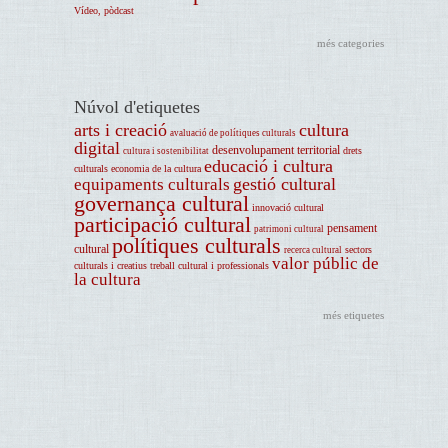
Vídeo, pòdcast
més categories
Núvol d'etiquetes
arts i creació
cultura
avaluació de polítiques culturals
digital
desenvolupament territorial
drets
cultura i sostenibilitat
educació i cultura
culturals
economia de la cultura
gestió cultural
equipaments culturals
governança cultural
innovació cultural
participació cultural
pensament
patrimoni cultural
polítiques culturals
cultural
sectors
recerca cultural
valor públic de
culturals i creatius
treball cultural i professionals
la cultura
més etiquetes