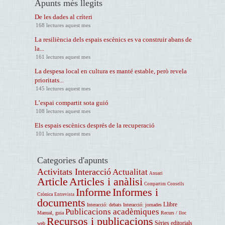
Apunts més llegits
De les dades al críteri
168 lectures aquest mes
La resiliència dels espais escènics es va construir abans de
la...
161 lectures aquest mes
La despesa local en cultura es manté estable, però revela
prioritats...
145 lectures aquest mes
L’espai compartit sota guió
108 lectures aquest mes
Els espais escènics després de la recuperació
101 lectures aquest mes
Categories d'apunts
Activitats Interacció
Actualitat
Anuari
Article
Articles i anàlisi
Compartim
Consells
Informe
Informes i
Crònica
Entrevista
documents
Llibre
Interacció: debats
Interacció: jornades
Publicacions acadèmiques
Manual, guia
Recurs / lloc
Recursos i publicacions
Sèries editorials
web