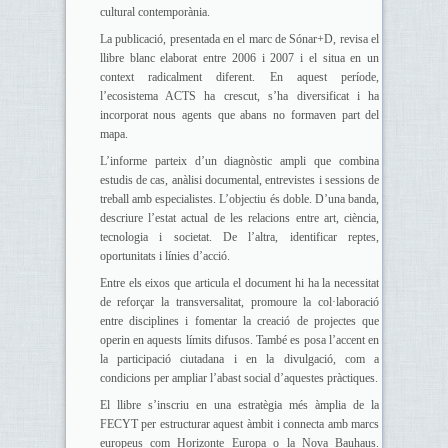
cultural contemporània.
La publicació, presentada en el marc de Sónar+D, revisa el
llibre blanc elaborat entre 2006 i 2007 i el situa en un
context radicalment diferent. En aquest període,
l’ecosistema ACTS ha crescut, s’ha diversificat i ha
incorporat nous agents que abans no formaven part del
mapa.
L’informe parteix d’un diagnòstic ampli que combina
estudis de cas, anàlisi documental, entrevistes i sessions de
treball amb especialistes. L’objectiu és doble. D’una banda,
descriure l’estat actual de les relacions entre art, ciència,
tecnologia i societat. De l’altra, identificar reptes,
oportunitats i línies d’acció.
Entre els eixos que articula el document hi ha la necessitat
de reforçar la transversalitat, promoure la col·laboració
entre disciplines i fomentar la creació de projectes que
operin en aquests límits difusos. També es posa l’accent en
la participació ciutadana i en la divulgació, com a
condicions per ampliar l’abast social d’aquestes pràctiques.
El llibre s’inscriu en una estratègia més àmplia de la
FECYT per estructurar aquest àmbit i connecta amb marcs
europeus com Horizonte Europa o la Nova Bauhaus.