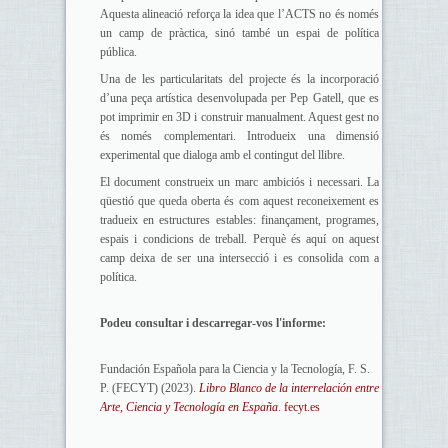
Aquesta alineació reforça la idea que l’ACTS no és només
un camp de pràctica, sinó també un espai de política
pública.
Una de les particularitats del projecte és la incorporació
d’una peça artística desenvolupada per Pep Gatell, que es
pot imprimir en 3D i construir manualment. Aquest gest no
és només complementari. Introdueix una dimensió
experimental que dialoga amb el contingut del llibre.
El document construeix un marc ambiciós i necessari. La
qüestió que queda oberta és com aquest reconeixement es
tradueix en estructures estables: finançament, programes,
espais i condicions de treball. Perquè és aquí on aquest
camp deixa de ser una intersecció i es consolida com a
política.
Podeu consultar i descarregar-vos l'informe:
Fundación Española para la Ciencia y la Tecnología, F. S.
P. (FECYT) (2023).
Libro Blanco de la interrelación entre
Arte, Ciencia y Tecnología en España
.
fecyt.es