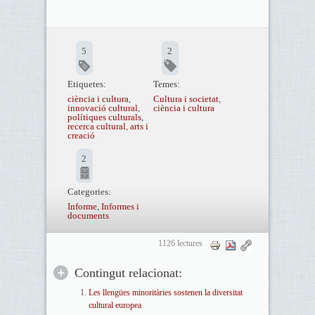
5
2
Etiquetes:
Temes:
ciència i cultura
,
Cultura i societat
,
innovació cultural
,
ciència i cultura
polítiques culturals
,
recerca cultural
,
arts i
creació
2
Categories:
Informe
,
Informes i
documents
1126 lectures
Contingut relacionat:
Les llengües minoritàries sostenen la diversitat
cultural europea