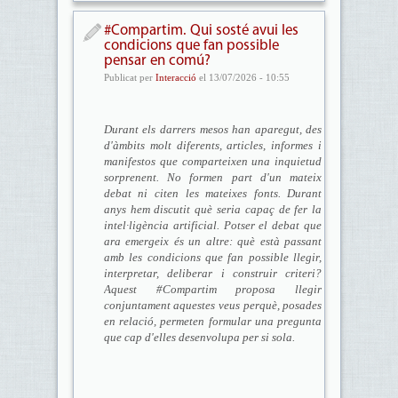
#Compartim. Qui sosté avui les
condicions que fan possible
pensar en comú?
Publicat per
Interacció
el 13/07/2026 - 10:55
Durant els darrers mesos han aparegut, des
d'à
mbits molt diferents, articles, informes i
manifestos que comparteixen una inquietud
sorprenent. No formen part d'un mateix
debat ni citen les mateixes fonts. Durant
anys hem discutit qu
è seria capaç
de fer la
intel
·ligè
ncia artificial. Potser el debat que
ara emergeix
é
s un altre: què està
passant
amb les condicions que fan possible llegir,
interpretar, deliberar i construir criteri?
Aquest #Compartim proposa llegir
conjuntament aquestes veus perqu
è
, posades
en relació, permeten formular una pregunta
que cap d'elles desenvolupa per si sola.