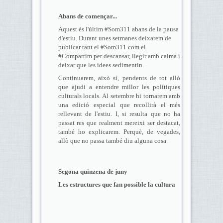
Abans de començar...
Aquest és l'últim #Som311 abans de la pausa
d'estiu. Durant unes setmanes deixarem de
publicar tant el #Som311 com el
#Compartim per descansar, llegir amb calma i
deixar que les idees sedimentin.
Continuarem, això sí, pendents de tot allò
que ajudi a entendre millor les polítiques
culturals locals. Al setembre hi tornarem amb
una edició especial que recollirà el més
rellevant de l'estiu. I, si resulta que no ha
passat res que realment mereixi ser destacat,
també ho explicarem. Perquè, de vegades,
allò que no passa també diu alguna cosa.
Segona quinzena de juny
Les estructures que fan possible la cultura