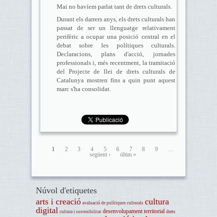
Mai no havíem parlat tant de drets culturals.
Durant els darrers anys, els drets culturals han
passat de ser un llenguatge relativament
perifèric a ocupar una posició central en el
debat sobre les polítiques culturals.
Declaracions, plans d'acció, jornades
professionals i, més recentment, la tramitació
del Projecte de llei de drets culturals de
Catalunya mostren fins a quin punt aquest
marc s'ha consolidat.
1
2
3
4
5
6
7
8
9
…
següent ›
últim »
Núvol d'etiquetes
arts i creació
cultura
avaluació de polítiques culturals
digital
desenvolupament territorial
drets
cultura i sostenibilitat