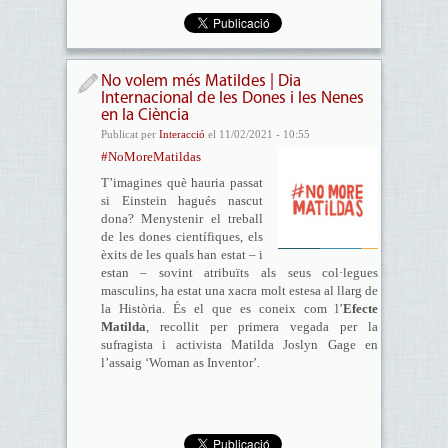
No volem més Matildes | Dia
Internacional de les Dones i les Nenes
en la Ciència
Publicat per
Interacció
el 11/02/2021 - 10:55
#NoMoreMatildas
T’imagines què hauria passat
si Einstein hagués nascut
dona? Menystenir el treball
de les dones científiques, els
èxits de les quals han estat – i
estan – sovint atribuïts als seus col·legues
masculins, ha estat una xacra molt estesa al llarg de
la Història. És el que es coneix com l’
Efecte
Matilda
, recollit per primera vegada per la
sufragista i activista Matilda Joslyn Gage en
l’assaig ‘Woman as Inventor’.