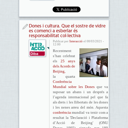
Dones i cultura. Que el sostre de vidre
es comenci a esberlar és
responsabilitat col·lectiva
Publicat per
Interacció
el 08/03/2021 -
12:00
Recentment
s’han celebrat
els
2
5 anys
dels Acords de
Beijing
,
la quarta
Conferència
Mundial sobre les Dones
que va
suposar un abans i un després a
l’agenda internacional pel que fa
als drets i les llibertats de les dones
i les nenes arreu del món. Aquesta
conferència
mundial va tenir com a
resultat la 'Declaració i Plataforma
d’Acció de Beijing' (ONU
Dones, 1995), signada per 189