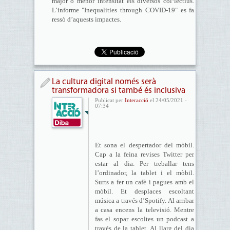
major o menor intensitat els diversos col·lectius.
L’informe "Inequalities through COVID-19" es fa
ressò d’aquests impactes.
La cultura digital només serà
transformadora si també és inclusiva
Publicat per
Interacció
el 24/05/2021 -
07:34
Et sona el despertador del mòbil.
Cap a la feina revises Twitter per
estar al dia. Per treballar tens
l’ordinador, la tablet i el mòbil.
Surts a fer un cafè i pagues amb el
mòbil. Et desplaces escoltant
música a través d’Spotify. Al arribar
a casa encens la televisió. Mentre
fas el sopar escoltes un podcast a
través de la tablet. Al llarg del dia