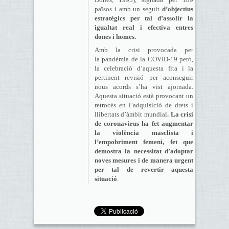
països i amb un seguit
d’objectius
estratègics per tal d’assolir la
igualtat real i efectiva entres
dones i homes
.
Amb la crisi provocada per
la pandèmia de la COVID-19 però,
la celebració d’aquesta fita i la
pertinent revisió per aconseguir
nous acords s’ha vist ajornada.
Aquesta situació està provocant un
retrocés en l’adquisició de drets i
llibertats d’àmbit mundial
. La crisi
de coronavirus ha fet augmentar
la violència masclista i
l’empobriment femení, fet que
demostra la necessitat d’adoptar
noves mesures i de manera urgent
per tal de revertir aquesta
situació
.