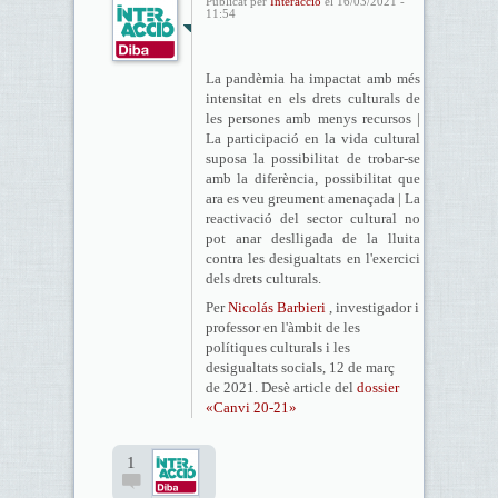
Publicat per
Interacció
el 16/03/2021 -
11:54
La pandèmia ha impactat amb més
intensitat en els drets culturals de
les persones amb menys recursos |
La participació en la vida cultural
suposa la possibilitat de trobar-se
amb la diferència, possibilitat que
ara es veu greument amenaçada | La
reactivació del sector cultural no
pot anar deslligada de la lluita
contra les desigualtats en l'exercici
dels drets culturals.
Per
Nicolás Barbieri
, investigador i
professor en l'àmbit de les
polítiques culturals i les
desigualtats socials, 12 de març
de 2021. Desè article del
dossier
«Canvi 20-21»
1