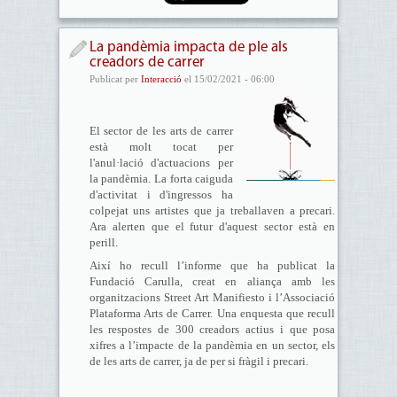
La pandèmia impacta de ple als
creadors de carrer
Publicat per
Interacció
el 15/02/2021 - 06:00
El sector de les arts de carrer
està molt tocat per
l'anul·lació d'actuacions per
la pandèmia. La forta caiguda
d'activitat i d'ingressos ha
colpejat uns artistes que ja treballaven a precari.
Ara alerten que el futur d'aquest sector està en
perill.
Així ho recull l’informe que ha publicat la
Fundació Carulla, creat en aliança amb les
organitzacions Street Art Manifiesto i l’Associació
Plataforma Arts de Carrer. Una enquesta que recull
les respostes de 300 creadors actius i que posa
xifres a l’impacte de la pandèmia en un sector, els
de les arts de carrer, ja de per si fràgil i precari.