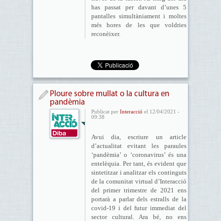
has passat per davant d’unes 5
pantalles simultàniament i moltes
més hores de les que voldries
reconèixer.
Ploure sobre mullat o la cultura en
pandèmia
Publicat per
Interacció
el 12/04/2021 -
09:38
Avui dia, escriure un article
d’actualitat evitant les paraules
‘pandèmia’ o ‘coronavirus’ és una
entelèquia. Per tant, és evident que
sintetitzar i analitzar els continguts
de la comunitat virtual d’Interacció
del primer trimestre de 2021 ens
portarà a parlar dels estralls de la
covid-19 i del futur immediat del
sector cultural. Ara bé, no ens