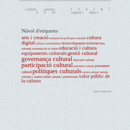
« primer
‹ anterior
…
2
3
4
5
6
7
8
9
10
…
següent ›
últim »
Núvol d'etiquetes
arts i creació
cultura
avaluació de polítiques culturals
digital
desenvolupament territorial
drets
cultura i sostenibilitat
educació i cultura
culturals
economia de la cultura
gestió cultural
equipaments culturals
governança cultural
innovació cultural
participació cultural
pensament
patrimoni cultural
polítiques culturals
cultural
sectors
recerca cultural
valor públic de
culturals i creatius
treball cultural i professionals
la cultura
més etiquetes