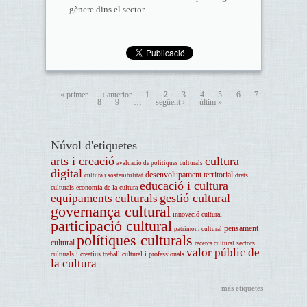
gènere dins el sector.
« primer
‹ anterior
1
2
3
4
5
6
7
8
9
…
següent ›
últim »
Núvol d'etiquetes
arts i creació
cultura
avaluació de polítiques culturals
digital
desenvolupament territorial
drets
cultura i sostenibilitat
educació i cultura
culturals
economia de la cultura
gestió cultural
equipaments culturals
governança cultural
innovació cultural
participació cultural
pensament
patrimoni cultural
polítiques culturals
cultural
sectors
recerca cultural
valor públic de
culturals i creatius
treball cultural i professionals
la cultura
més etiquetes