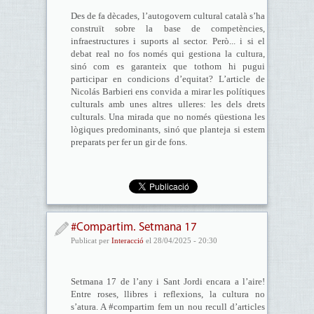
Des de fa dècades, l’autogovern cultural català s’ha
construït sobre la base de competències,
infraestructures i suports al sector. Però... i si el
debat real no fos només qui gestiona la cultura,
sinó com es garanteix que tothom hi pugui
participar en condicions d’equitat? L’article de
Nicolás Barbieri ens convida a mirar les polítiques
culturals amb unes altres ulleres: les dels drets
culturals. Una mirada que no només qüestiona les
lògiques predominants, sinó que planteja si estem
preparats per fer un gir de fons.
#Compartim. Setmana 17
Publicat per
Interacció
el 28/04/2025 - 20:30
Setmana 17 de l’any i Sant Jordi encara a l’aire!
Entre roses, llibres i reflexions, la cultura no
s’atura. A #compartim fem un nou recull d’articles