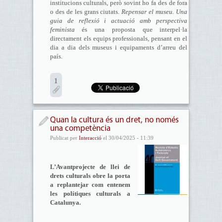
institucions culturals, però sovint ho fa des de fora
o des de les grans ciutats.
Repensar el museu. Una
guia de reflexió i actuació amb perspectiva
feminista
és una proposta que interpel·la
directament els equips professionals, pensant en el
dia a dia dels museus i equipaments d’arreu del
país.
1
Quan la cultura és un dret, no només
una competència
Publicat per
Interacció
el 30/04/2025 - 11:39
L’Avantprojecte de llei de
drets culturals obre la porta
a replantejar com entenem
les polítiques culturals a
Catalunya.