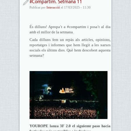
#Compartim. Setmana 11
Publicat per
Interacció
el 17/03/2025 - 11:30
És dilluns! Apropa’t a #compartim i posa’t al dia
amb el millor de la setmana.
Cada dilluns fem un repàs als articles, opinions,
reportatges i informes que hem llegit a les xarxes
socials els últims dies. Què hem descobert aquesta
setmana?
YOUROPE lanza 3F 2.0 el siguiente paso hacia