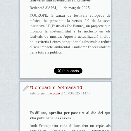
festivales más sostenibles e inclusivos
Redacció d'APM, 11 de març de 2025
YOUROPE, la xarxa de festivals europeus de
música, ha presentat la versió 2.0 de la seva
iniciativa 3F (Festivals For Future), un projecte que
promou la sostenibilitat i la inclusió en els
festivals de música. Aquesta actualització inclou
nous criteris i eines per ajudar els festivals a reduir
el seu impacte ambiental i millorar l'accessibilitat
per a tots els públics.
#Compartim. Setmana 10
Publicat per
Interacció
el 10/03/2025 - 14:14
És dilluns, aprofita per posar-te al dia del que
s'ha publicat a les xarxes.
Amb #compartim cada dilluns fem un repàs als
continguts (articles, opinions, reportatges,