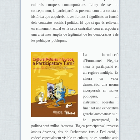
culturals europees contemporànies. Lluny de ser un
concepte nou, la participació es presenta com una constant
històrica que adquireix noves formes i significats en funció
dels contextos socials i polítics. El que sí que és rellevant
en el moment actual és la seva centralitat com a resposta a
una crisi més àmplia de legitimitat de les democràcies i de
les polítiques públiques.
La introducció
d’Emmanuel Négrier
situa la participació en
un registre múltiple. És
alhora un valor
democràtic, una norma
incorporada en moltes
polítiques, un
instrument operatiu i
fins i tot una expectativa
gairebé automàtica: si hi
ha participació, la
política serà millor. Aquesta “lògica participativa” travessa
àmbits diversos, des de l’urbanisme fins a l’educació, i
esdevé especialment visible en cultura, on es combina amb