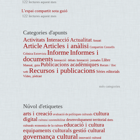
122 lectures aquest mes
L’espai compartit sota guió
122 lectures aquest mes
Categories d'apunts
Activitats Interacció
Actualitat
Anuari
Article
Articles i anàlisi
Compartim
Consells
Informe
Informes i
Crònica
Entrevista
documents
Llibre
Interacció: debats
Interacció: jornades
Publicacions acadèmiques
Manual, guia
Recurs / lloc
Recursos i publicacions
Sèries editorials
web
Vídeo, pòdcast
més categories
Núvol d'etiquetes
arts i creació
cultura
avaluació de polítiques culturals
digital
desenvolupament territorial
drets
cultura i sostenibilitat
educació i cultura
culturals
economia de la cultura
gestió cultural
equipaments culturals
governança cultural
innovació cultural