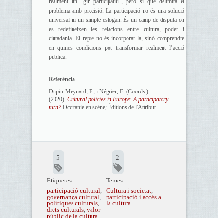
realment un “gir participatiu”, però sí que delimita el
problema amb precisió. La participació no és una solució
universal ni un simple eslògan. És un camp de disputa on
es redefineixen les relacions entre cultura, poder i
ciutadania. El repte no és incorporar-la, sinó comprendre
en quines condicions pot transformar realment l’acció
pública.
Referència
Dupin-Meynard, F., i Négrier, E. (Coords.).
(2020).
Cultural policies in Europe: A participatory
turn?
Occitanie en scène; Éditions de l'Attribut.
5
2
Etiquetes:
Temes:
participació cultural
,
Cultura i societat
,
governança cultural
,
participació i accés a
polítiques culturals
,
la cultura
drets culturals
,
valor
públic de la cultura