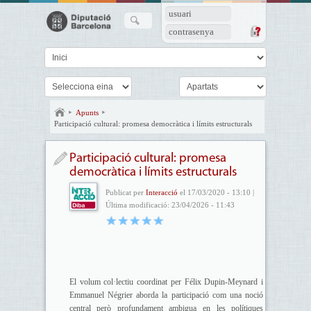
usuari
contrasenya
Apunts
Participació cultural: promesa democràtica i límits estructurals
Participació cultural: promesa
democràtica i límits estructurals
Publicat per
Interacció
el 17/03/2020 - 13:10 |
Última modificació: 23/04/2026 - 11:43
El volum col·lectiu coordinat per Félix Dupin-Meynard i
Emmanuel Négrier aborda la participació com una noció
central però profundament ambigua en les polítiques