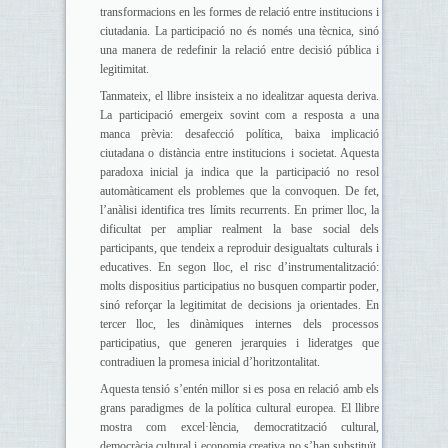
transformacions en les formes de relació entre institucions i
ciutadania. La participació no és només una tècnica, sinó
una manera de redefinir la relació entre decisió pública i
legitimitat.
Tanmateix, el llibre insisteix a no idealitzar aquesta deriva.
La participació emergeix sovint com a resposta a una
manca prèvia: desafecció política, baixa implicació
ciutadana o distància entre institucions i societat. Aquesta
paradoxa inicial ja indica que la participació no resol
automàticament els problemes que la convoquen. De fet,
l’anàlisi identifica tres límits recurrents. En primer lloc, la
dificultat per ampliar realment la base social dels
participants, que tendeix a reproduir desigualtats culturals i
educatives. En segon lloc, el risc d’instrumentalització:
molts dispositius participatius no busquen compartir poder,
sinó reforçar la legitimitat de decisions ja orientades. En
tercer lloc, les dinàmiques internes dels processos
participatius, que generen jerarquies i lideratges que
contradiuen la promesa inicial d’horitzontalitat.
Aquesta tensió s’entén millor si es posa en relació amb els
grans paradigmes de la política cultural europea. El llibre
mostra com excel·lència, democratització cultural,
democràcia cultural i economia creativa no s’han substituït,