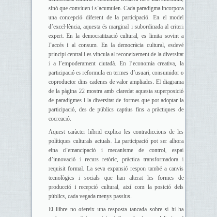
sinó que conviuen i s’acumulen. Cada paradigma incorpora
una concepció diferent de la participació. En el model
d’excel·lència, aquesta és marginal i subordinada al criteri
expert. En la democratització cultural, es limita sovint a
l’accés i al consum. En la democràcia cultural, esdevé
principi central i es vincula al reconeixement de la diversitat
i a l’empoderament ciutadà. En l’economia creativa, la
participació es reformula en termes d’usuari, consumidor o
coproductor dins cadenes de valor ampliades. El diagrama
de la pàgina 22 mostra amb claredat aquesta superposició
de paradigmes i la diversitat de formes que pot adoptar la
participació, des de públics captius fins a pràctiques de
cocreació.
Aquest caràcter híbrid explica les contradiccions de les
polítiques culturals actuals. La participació pot ser alhora
eina d’emancipació i mecanisme de control, espai
d’innovació i recurs retòric, pràctica transformadora i
requisit formal. La seva expansió respon també a canvis
tecnològics i socials que han alterat les formes de
producció i recepció cultural, així com la posició dels
públics, cada vegada menys passius.
El llibre no ofereix una resposta tancada sobre si hi ha