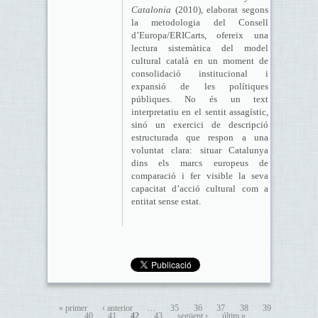
Catalonia
(2010), elaborat segons
la metodologia del Consell
d’Europa/ERICarts, ofereix una
lectura sistemàtica del model
cultural català en un moment de
consolidació institucional i
expansió de les polítiques
públiques. No és un text
interpretatiu en el sentit assagístic,
sinó un exercici de descripció
estructurada que respon a una
voluntat clara: situar Catalunya
dins els marcs europeus de
comparació i fer visible la seva
capacitat d’acció cultural com a
entitat sense estat.
« primer
‹ anterior
…
35
36
37
38
39
40
41
42
43
següent ›
últim »