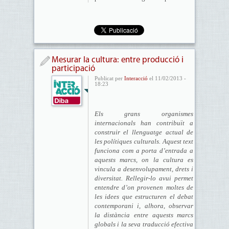
Mesurar la cultura: entre producció i
participació
Publicat per
Interacció
el 11/02/2013 -
18:23
Els grans organismes
internacionals han contribuït a
construir el llenguatge actual de
les polítiques culturals. Aquest text
funciona com a porta d’entrada a
aquests marcs, on la cultura es
vincula a desenvolupament, drets i
diversitat. Rellegir-lo avui permet
entendre d’on provenen moltes de
les idees que estructuren el debat
contemporani i, alhora, observar
la distància entre aquests marcs
globals i la seva traducció efectiva