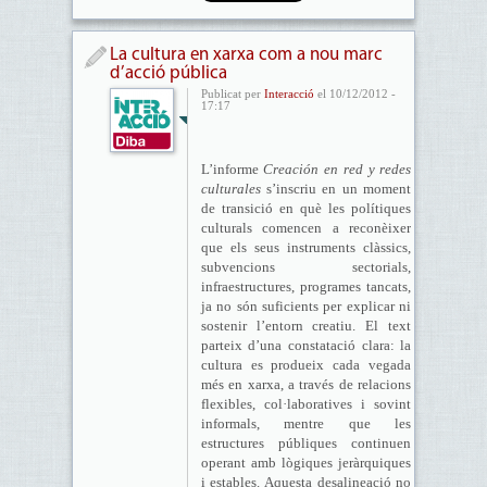
La cultura en xarxa com a nou marc
d’acció pública
Publicat per
Interacció
el 10/12/2012 -
17:17
L’informe
Creación en red y redes
culturales
s’inscriu en un moment
de transició en què les polítiques
culturals comencen a reconèixer
que els seus instruments clàssics,
subvencions sectorials,
infraestructures, programes tancats,
ja no són suficients per explicar ni
sostenir l’entorn creatiu. El text
parteix d’una constatació clara: la
cultura es produeix cada vegada
més en xarxa, a través de relacions
flexibles, col·laboratives i sovint
informals, mentre que les
estructures públiques continuen
operant amb lògiques jeràrquiques
i estables. Aquesta desalineació no