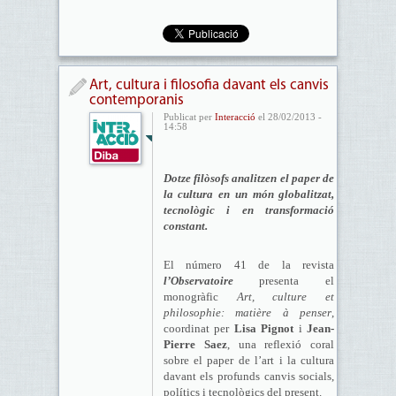
Art, cultura i filosofia davant els canvis
contemporanis
Publicat per
Interacció
el 28/02/2013 -
14:58
Dotze filòsofs analitzen el paper de
la cultura en un món globalitzat,
tecnològic i en transformació
constant.
El número 41 de la revista
l’Observatoire
presenta el
monogràfic
Art, culture et
philosophie: matière à penser
,
coordinat per
Lisa Pignot
i
Jean-
Pierre Saez
, una reflexió coral
sobre el paper de l’art i la cultura
davant els profunds canvis socials,
polítics i tecnològics del present.