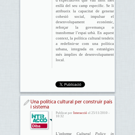
d’expectatives que van molt més
enllà del seu camp específic. Se li
atribueix la capacitat de generar
cohesió social, impulsar el
desenvolupament econòmic,
reforçar la governança o
transformar l’espai urbà. En aquest
context, la política cultural tendeix
a redefinir-se com una política
urbana, integrada en estratègies
més àmplies de desenvolupament
local.
Una política cultural per construir país
i sistema
Publicat per
Interacció
el 25/11/2010 -
10:32
L’informe
Cultural Policy in