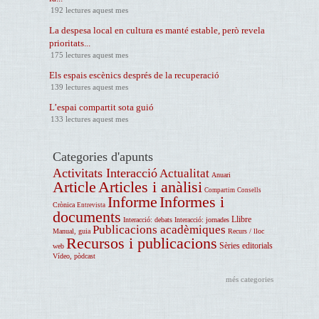
192 lectures aquest mes
La despesa local en cultura es manté estable, però revela
prioritats...
175 lectures aquest mes
Els espais escènics després de la recuperació
139 lectures aquest mes
L’espai compartit sota guió
133 lectures aquest mes
Categories d'apunts
Activitats Interacció
Actualitat
Anuari
Article
Articles i anàlisi
Compartim
Consells
Informe
Informes i
Crònica
Entrevista
documents
Llibre
Interacció: debats
Interacció: jornades
Publicacions acadèmiques
Manual, guia
Recurs / lloc
Recursos i publicacions
Sèries editorials
web
Vídeo, pòdcast
més categories