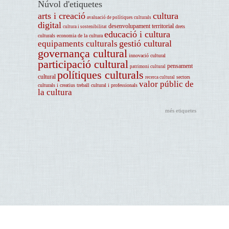
Núvol d'etiquetes
arts i creació
cultura
avaluació de polítiques culturals
digital
desenvolupament territorial
drets
cultura i sostenibilitat
educació i cultura
culturals
economia de la cultura
gestió cultural
equipaments culturals
governança cultural
innovació cultural
participació cultural
pensament
patrimoni cultural
polítiques culturals
cultural
sectors
recerca cultural
valor públic de
culturals i creatius
treball cultural i professionals
la cultura
més etiquetes
Avís legal