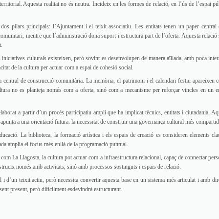
ritorial. Aquesta realitat no és neutra. Incideix en les formes de relació, en l’ús de l’espai púb
os pilars principals: l’Ajuntament i el teixit associatiu. Les entitats tenen un paper central 
 comunitari, mentre que l’administració dona suport i estructura part de l’oferta. Aquesta relació
t.
 iniciatives culturals existeixen, però sovint es desenvolupen de manera aïllada, amb poca inter
itat de la cultura per actuar com a espai de cohesió social.
na central de construcció comunitària. La memòria, el patrimoni i el calendari festiu apareixen 
ultura no es planteja només com a oferta, sinó com a mecanisme per reforçar vincles en un e
elaborat a partir d’un procés participatiu ampli que ha implicat tècnics, entitats i ciutadania. A
punta a una orientació futura: la necessitat de construir una governança cultural més compartid
educació. La biblioteca, la formació artística i els espais de creació es consideren elements cla
rada amplia el focus més enllà de la programació puntual.
 com La Llagosta, la cultura pot actuar com a infraestructura relacional, capaç de connectar pers
nstrueix només amb activitats, sinó amb processos sostinguts i espais de relació.
al i d’un teixit actiu, però necessita convertir aquesta base en un sistema més articulat i amb di
sent present, però difícilment esdevindrà estructurant.