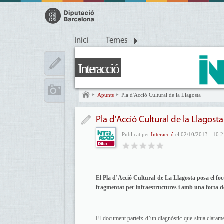
Inici
Temes
Interacció
Apunts
Pla d'Acció Cultural de la Llagosta
Pla d'Acció Cultural de la Llagosta
Publicat per
Interacció
el 02/10/2013 - 10:2
El Pla d’Acció Cultural de La Llagosta posa el foc
fragmentat per infraestructures i amb una forta de
El document parteix d’un diagnòstic que situa claramen