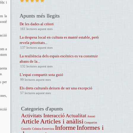
lic i
Apunts més llegits
en la
 sosté
De les dades al críteri
161 lectures aquest mes
acció
La despesa local en cultura es manté estable, però
revela prioritats...
137 lectures aquest mes
com a
ntorn
La resiliència dels espais escènics es va construir
abans de la...
132 lectures aquest mes
questa
a.
L’espai compartit sota guió
99 lectures aquest mes
u per
Els drets culturals deixen de ser una excepció
57 lectures aquest mes
ones,
Categories d'apunts
recció
Activitats Interacció
Actualitat
Anuari
Article
Articles i anàlisi
Compartim
Informe
Informes i
Crònica
Consells
Entrevista