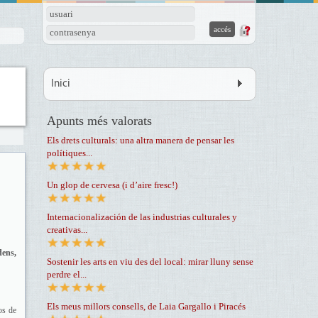
usuari
contrasenya
Inici
Apunts més valorats
Els drets culturals: una altra manera de pensar les
polítiques...
Un glop de cervesa (i d’aire fresc!)
Internacionalización de las industrias culturales y
creativas...
dens,
Sostenir les arts en viu des del local: mirar lluny sense
perdre el...
Els meus millors consells, de Laia Gargallo i Piracés
os de