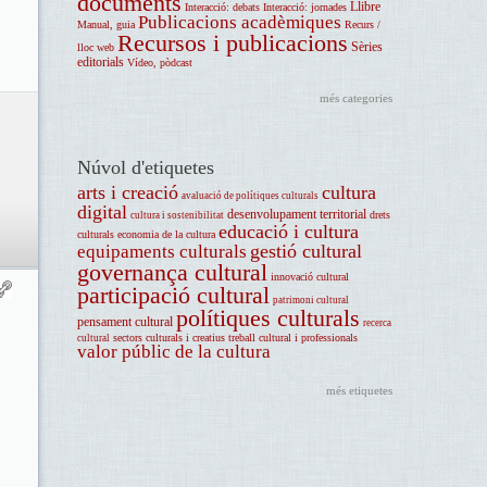
documents
Llibre
Interacció: debats
Interacció: jornades
Publicacions acadèmiques
Manual, guia
Recurs /
Recursos i publicacions
Sèries
lloc web
editorials
Vídeo, pòdcast
més categories
Núvol d'etiquetes
arts i creació
cultura
avaluació de polítiques culturals
digital
desenvolupament territorial
drets
cultura i sostenibilitat
educació i cultura
culturals
economia de la cultura
gestió cultural
equipaments culturals
governança cultural
innovació cultural
participació cultural
patrimoni cultural
polítiques culturals
pensament cultural
recerca
sectors culturals i creatius
treball cultural i professionals
cultural
valor públic de la cultura
més etiquetes