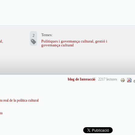
Temes:
2
al
,
Polítiques i governança cultural
,
gestió i
governança cultural
blog de Interacció
2217 lectures
 real de la política cultural
ra