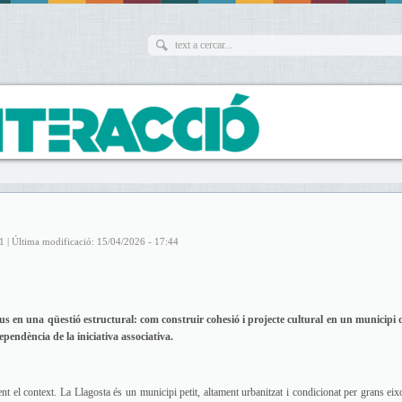
1 | Última modificació: 15/04/2026 - 17:44
us en una qüestió estructural: com construir cohesió i projecte cultural en un municipi 
pendència de la iniciativa associativa.
t el context. La Llagosta és un municipi petit, altament urbanitzat i condicionat per grans eix