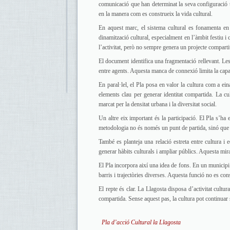
comunicació que han determinat la seva configuració ter
en la manera com es construeix la vida cultural.
En aquest marc, el sistema cultural es fonamenta en d
dinamització cultural, especialment en l’àmbit festiu i
l’activitat, però no sempre genera un projecte comparti
El document identifica una fragmentació rellevant. Les
entre agents. Aquesta manca de connexió limita la capac
En paral·lel, el Pla posa en valor la cultura com a ei
elements clau per generar identitat compartida. La c
marcat per la densitat urbana i la diversitat social.
Un altre eix important és la participació. El Pla s’ha 
metodologia no és només un punt de partida, sinó que a
També es planteja una relació estreta entre cultura i 
generar hàbits culturals i ampliar públics. Aquesta mi
El Pla incorpora així una idea de fons. En un municipi
barris i trajectòries diverses. Aquesta funció no es co
El repte és clar. La Llagosta disposa d’activitat cultur
compartida. Sense aquest pas, la cultura pot continuar 
Pla d’acció Cultural la Llagosta