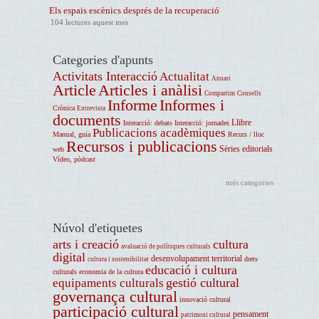
Els espais escènics després de la recuperació
104 lectures aquest mes
Categories d'apunts
Activitats Interacció
Actualitat
Anuari
Article
Articles i anàlisi
Compartim
Consells
Informe
Informes i
Crònica
Entrevista
documents
Llibre
Interacció: debats
Interacció: jornades
Publicacions acadèmiques
Manual, guia
Recurs / lloc
Recursos i publicacions
Sèries editorials
web
Vídeo, pòdcast
més categories
Núvol d'etiquetes
arts i creació
cultura
avaluació de polítiques culturals
digital
desenvolupament territorial
drets
cultura i sostenibilitat
educació i cultura
culturals
economia de la cultura
gestió cultural
equipaments culturals
governança cultural
innovació cultural
participació cultural
pensament
patrimoni cultural