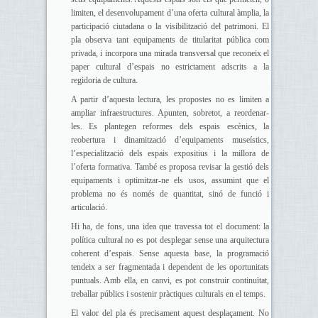
limiten, el desenvolupament d’una oferta cultural àmplia, la
participació ciutadana o la visibilització del patrimoni. El
pla observa tant equipaments de titularitat pública com
privada, i incorpora una mirada transversal que reconeix el
paper cultural d’espais no estrictament adscrits a la
regidoria de cultura.
A partir d’aquesta lectura, les propostes no es limiten a
ampliar infraestructures. Apunten, sobretot, a reordenar-
les. Es plantegen reformes dels espais escènics, la
reobertura i dinamització d’equipaments museístics,
l’especialització dels espais expositius i la millora de
l’oferta formativa. També es proposa revisar la gestió dels
equipaments i optimitzar-ne els usos, assumint que el
problema no és només de quantitat, sinó de funció i
articulació.
Hi ha, de fons, una idea que travessa tot el document: la
política cultural no es pot desplegar sense una arquitectura
coherent d’espais. Sense aquesta base, la programació
tendeix a ser fragmentada i dependent de les oportunitats
puntuals. Amb ella, en canvi, es pot construir continuïtat,
treballar públics i sostenir pràctiques culturals en el temps.
El valor del pla és precisament aquest desplaçament. No