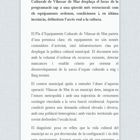
Culturals de Vilassar de Mar desplaça el focus de la
programació cap a una qüestió més estructural: com
els equipaments ordenen, condicionen i, en última
instància, defineixen l’accés real a la cultura.
El Pla d’Equipaments Culturals de Vilassar de Mar parteix
d’una premissa clara: els equipaments no són només
contenidors d’activitat, sinó infraestructures clau per
desplegar la política cultural municipal. El document neix
amb la voluntat d’ordenar els recursos existents, detectar
mancances i establir criteris per orientar el
desenvolupament de la xarxa d’espais culturals a mig i
llarg termini.
El context municipal ajuda a entendre l’abast d’aquesta
operació. Vilassar de Mar és un municipi dens, integrat en
l’entorn metropolità i amb una trajectòria de creixement
sostingut vinculada a la seva funció residencial. Aquesta
condició genera una demanda cultural elevada i diversa,
amb una població heterogènia i amb vincles territorials que
sovint desborden l’escala local.
El diagnòstic posa en relleu que la vida cultural del
municipi no es pot desvincular de la configuració i ús dels
seus equipaments. Aquests espais són els que permeten, o