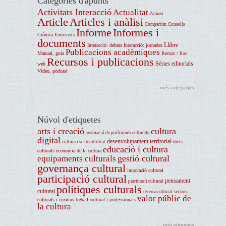
Categories d'apunts
Activitats Interacció
Actualitat
Anuari
Article
Articles i anàlisi
Compartim
Consells
Informe
Informes i
Crònica
Entrevista
documents
Llibre
Interacció: debats
Interacció: jornades
Publicacions acadèmiques
Manual, guia
Recurs / lloc
Recursos i publicacions
Sèries editorials
web
Vídeo, pòdcast
més categories
Núvol d'etiquetes
arts i creació
cultura
avaluació de polítiques culturals
digital
desenvolupament territorial
drets
cultura i sostenibilitat
educació i cultura
culturals
economia de la cultura
gestió cultural
equipaments culturals
governança cultural
innovació cultural
participació cultural
pensament
patrimoni cultural
polítiques culturals
cultural
sectors
recerca cultural
valor públic de
culturals i creatius
treball cultural i professionals
la cultura
més etiquetes