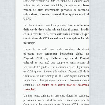
sobre com treballar els ODS en l'àmbit de la cultura i com
aplicar-los als nostres municipis, us oferim
un breu
resum de dues interessants jornades de formació
sobre drets culturals i sostenibilitat que va oferir el
CERC
.
Les dues sessions van tenir per objectius,
establir una
definició de drets culturals en l'actual context, incidir
en la necessitat dels drets culturals i definir en què
consisteixen els ODS en cultura i com aplicar-los als
municipis
.
Durant la formació vam poder conèixer
els disset
objectius que componen l'estratègia global de
l'
Agenda 2030
, ca
p d’ells és específic de l’àmbit
cultural
, és per això que sempre es tenia present el
rerefons de l'Agenda 21 de la cultura i el seu lligam amb
els ODS que es vinculen a la cultura. L’Agenda 21 de la
Cultura, es va obrir camí ja el 2004 amb aquest document
fundacional sobre polítiques culturals i desenvolupament
sostenible: '
La cultura es el cuarto pilar del desarrollo
sostenible
'.
Un dels temes amb major presència durant les sessions,
precisament va ser el debat sobre fins a quin punt la
Cultura es troba insertada en els diversos ODS, un tema