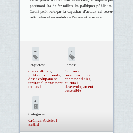
ha de portar a una millor localització, al respecte pel
patrimoni, ha de fer millors les polítiques públiques
.
Caldrà però,
reforçar la capacitat d’actuar del sector
cultural en altres àmbits de l’administració local
.
4
2
Etiquetes:
Temes:
drets culturals
,
Cultura i
polítiques culturals
,
transformacions
desenvolupament
contemporànies
,
territorial
,
pensament
cultura i
cultural
desenvolupament
sostenible
2
Categories:
Crònica
,
Articles i
anàlisi