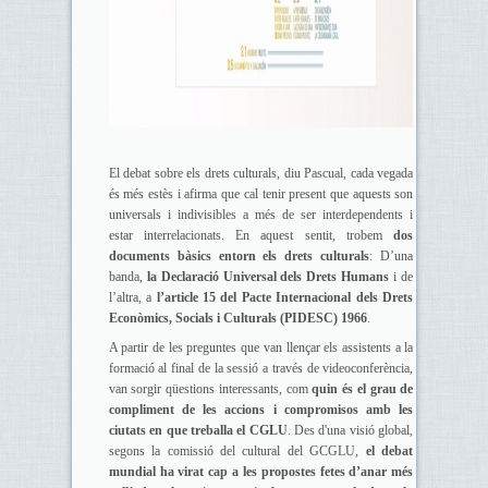
El debat sobre els drets culturals, diu Pascual, cada vegada
és més estès i afirma que cal tenir present que aquests son
universals i indivisibles a més de ser interdependents i
estar interrelacionats. En aquest sentit, trobem
dos
documents bàsics entorn els drets culturals
: D’una
banda,
la
Declaració Universal dels Drets Humans
i de
l’altra, a
l’article 15 del Pacte Internacional dels Drets
Econòmics, Socials i Culturals (PIDESC) 1966
.
A partir de les preguntes que van llençar els assistents a la
formació al final de la sessió a través de videoconferència,
van sorgir qüestions interessants, com
quin és el grau de
compliment de les accions i compromisos amb les
ciutats en que treballa el CGLU
. Des d'una visió global,
segons la comissió del cultural del GCGLU,
el debat
mundial ha virat cap a les propostes fetes d’anar més