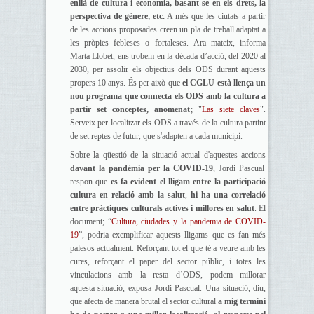
enllà de cultura i economia, basant-se en els drets, la
perspectiva de gènere, etc.
A més que les ciutats a partir
de les accions proposades creen un pla de treball adaptat a
les pròpies febleses o fortaleses. Ara mateix, informa
Marta Llobet, ens trobem en la dècada d’acció, del 2020 al
2030, per assolir els objectius dels ODS durant aquests
propers 10 anys. És per això que
el CGLU està llença un
nou programa que connecta els ODS amb la cultura a
partir set conceptes, anomenat
; "
Las siete claves
".
Serveix per localitzar els ODS a través de la cultura partint
de set reptes de futur, que s'adapten a cada municipi.
Sobre la qüestió de la situació actual d'aquestes accions
davant la pandèmia per la COVID-19
, Jordi Pascual
respon que
es fa evident el lligam entre la participació
cultura en relació amb la salut
,
hi ha una correlació
entre pràctiques culturals actives i millores en salut
. El
document; “
Cultura, ciudades y la pandemia de COVID-
19
”, podria exemplificar aquests lligams que es fan més
palesos actualment. Reforçant tot el que té a veure amb les
cures, reforçant el paper del sector públic, i totes les
vinculacions amb la resta d’ODS, podem millorar
aquesta situació, exposa Jordi Pascual. Una situació, diu,
que afecta de manera brutal el sector cultural
a mig termini