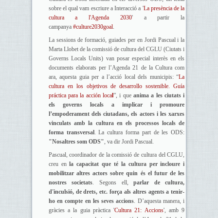
sobre el qual vam escriure a Interacció a '
La presència de la
cultura a l'Agenda 2030
' a partir la
campanya
#culture2030goal
.
La sessions de formació, guiades per en Jordi Pascual i la
Marta Llobet de la comissió de cultura del CGLU (Ciutats i
Governs Locals Units) van posar especial interès en els
documents elaborats per l’Agenda 21 de la Cultura com
ara, aquesta guia per a l’acció local dels municipis: “
La
cultura en los objetivos de desarrollo sostenible. Guía
práctica para la acción loca
l
”, i que
anima a les ciutats i
els governs locals a implicar i promoure
l’empoderament dels ciutadans, els actors i les xarxes
vinculats amb la cultura en els processos locals de
forma transversal
. La cultura forma part de les ODS:
"Nosaltres som ODS"
, va dir Jordi Pascual.
Pascual, coordinador de la comissió de cultura del CGLU,
creu en
la capacitat que té la cultura per incloure i
mobilitzar altres actors sobre quin és el futur de les
nostres societats
. Segons ell,
parlar de cultura,
d'inculsió, de drets, etc. força als altres agents a tenir-
ho en compte en les seves accions
. D’aquesta manera, i
gràcies a la guia pràctica '
Cultura 21: Accions
', amb 9