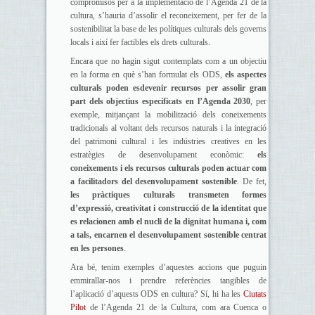
compromisos per a la implementació de l’Agenda 21 de la
cultura, s’hauria d’assolir el reconeixement, per fer de la
sostenibilitat la base de les polítiques culturals dels governs
locals i així fer factibles els drets culturals.
Encara que no hagin sigut contemplats com a un objectiu
en la forma en què s’han formulat els ODS,
els aspectes
culturals poden esdevenir recursos per assolir gran
part dels objectius especificats en l’Agenda 2030
, per
exemple, mitjançant la mobilització dels coneixements
tradicionals al voltant dels recursos naturals i la integració
del patrimoni cultural i les indústries creatives en les
estratègies de desenvolupament econòmic:
els
coneixements i els recursos culturals poden actuar com
a facilitadors del desenvolupament sostenible
. De fet,
les pràctiques culturals transmeten formes
d’expressió, creativitat i construcció de la identitat que
es relacionen amb el nucli de la dignitat humana i, com
a tals, encarnen el desenvolupament sostenible centrat
en les persones
.
Ara bé, tenim exemples d’aquestes accions que puguin
emmirallar-nos i prendre referències tangibles de
l’aplicació d’aquests ODS en cultura? Sí, hi ha les
Ciutats
Pilot
de l’Agenda 21 de la Cultura, com ara Cuenca o