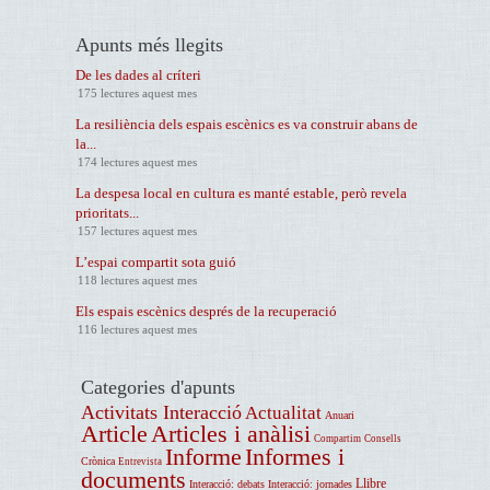
Apunts més llegits
De les dades al críteri
175 lectures aquest mes
La resiliència dels espais escènics es va construir abans de
la...
174 lectures aquest mes
La despesa local en cultura es manté estable, però revela
prioritats...
157 lectures aquest mes
L’espai compartit sota guió
118 lectures aquest mes
Els espais escènics després de la recuperació
116 lectures aquest mes
Categories d'apunts
Activitats Interacció
Actualitat
Anuari
Article
Articles i anàlisi
Compartim
Consells
Informe
Informes i
Crònica
Entrevista
documents
Llibre
Interacció: debats
Interacció: jornades