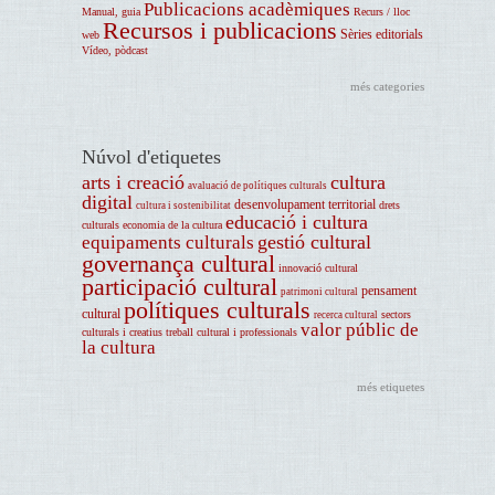
Publicacions acadèmiques
Manual, guia
Recurs / lloc
Recursos i publicacions
Sèries editorials
web
Vídeo, pòdcast
més categories
Núvol d'etiquetes
arts i creació
cultura
avaluació de polítiques culturals
digital
desenvolupament territorial
drets
cultura i sostenibilitat
educació i cultura
culturals
economia de la cultura
gestió cultural
equipaments culturals
governança cultural
innovació cultural
participació cultural
pensament
patrimoni cultural
polítiques culturals
cultural
sectors
recerca cultural
valor públic de
culturals i creatius
treball cultural i professionals
la cultura
més etiquetes