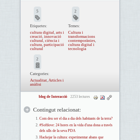
5
2
Etiquetes:
Temes:
cultura digital
,
arts i
Cultura i
creació
,
innovació
transformacions
cultural
,
ciència i
contemporànies
,
cultura
,
participació
cultura digital i
cultural
tecnologia
2
Categories:
Actualitat
,
Articles i
anàlisi
blog de Interacció
2253 lectures
Contingut relacionat:
Com deu ser el dia a dia dels habitants de la terra?
#Softlove: 24 hores en la vida d'una dona a través
dels ulls de la seva PDA
Hackejar la cultura: experimentar abans que