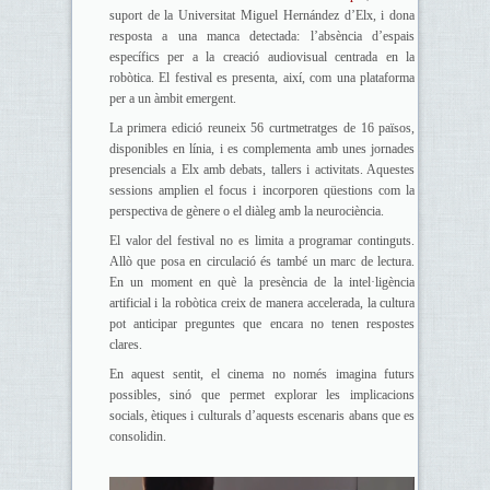
suport de la Universitat Miguel Hernández d’Elx, i dona
resposta a una manca detectada: l’absència d’espais
específics per a la creació audiovisual centrada en la
robòtica. El festival es presenta, així, com una plataforma
per a un àmbit emergent.
La primera edició reuneix 56 curtmetratges de 16 països,
disponibles en línia, i es complementa amb unes jornades
presencials a Elx amb debats, tallers i activitats. Aquestes
sessions amplien el focus i incorporen qüestions com la
perspectiva de gènere o el diàleg amb la neurociència.
El valor del festival no es limita a programar continguts.
Allò que posa en circulació és també un marc de lectura.
En un moment en què la presència de la intel·ligència
artificial i la robòtica creix de manera accelerada, la cultura
pot anticipar preguntes que encara no tenen respostes
clares.
En aquest sentit, el cinema no només imagina futurs
possibles, sinó que permet explorar les implicacions
socials, ètiques i culturals d’aquests escenaris abans que es
consolidin.