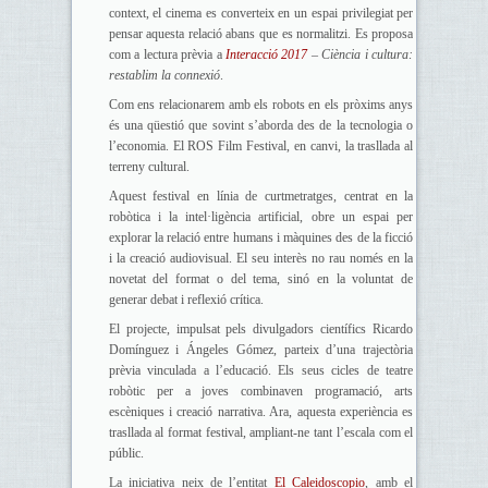
context, el cinema es converteix en un espai privilegiat per
pensar aquesta relació abans que es normalitzi. Es proposa
com a lectura prèvia a
Interacció 2017
– Ciència i cultura:
restablim la connexió
.
Com ens relacionarem amb els robots en els pròxims anys
és una qüestió que sovint s’aborda des de la tecnologia o
l’economia. El ROS Film Festival, en canvi, la trasllada al
terreny cultural.
Aquest festival en línia de curtmetratges, centrat en la
robòtica i la intel·ligència artificial, obre un espai per
explorar la relació entre humans i màquines des de la ficció
i la creació audiovisual. El seu interès no rau només en la
novetat del format o del tema, sinó en la voluntat de
generar debat i reflexió crítica.
El projecte, impulsat pels divulgadors científics Ricardo
Domínguez i Ángeles Gómez, parteix d’una trajectòria
prèvia vinculada a l’educació. Els seus cicles de teatre
robòtic per a joves combinaven programació, arts
escèniques i creació narrativa. Ara, aquesta experiència es
trasllada al format festival, ampliant-ne tant l’escala com el
públic.
La iniciativa neix de l’entitat
El Caleidoscopio
, amb el