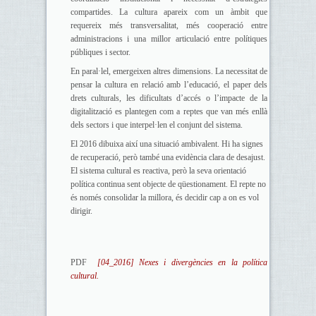
compartides. La cultura apareix com un àmbit que
requereix més transversalitat, més cooperació entre
administracions i una millor articulació entre polítiques
públiques i sector.
En paral·lel, emergeixen altres dimensions. La necessitat de
pensar la cultura en relació amb l’educació, el paper dels
drets culturals, les dificultats d’accés o l’impacte de la
digitalització es plantegen com a reptes que van més enllà
dels sectors i que interpel·len el conjunt del sistema.
El 2016 dibuixa així una situació ambivalent. Hi ha signes
de recuperació, però també una evidència clara de desajust.
El sistema cultural es reactiva, però la seva orientació
política continua sent objecte de qüestionament. El repte no
és només consolidar la millora, és decidir cap a on es vol
dirigir.
PDF
[04_2016] Nexes i divergències en la política
cultural.