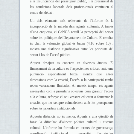
a la insuficiència del pressupost públic, i la precarietat de
les condicions laborals dels professionals continuen al
centre del debat .
Un dels elements més rellevants de l’informe és la
incorporació de la mirada dels agents culturals. A través
d’una enquesta, el CoNCA recull la percepció del sector
sobre les polítiques del Departament de Cultura. El resultat
és clar: la valoració global és baixa (4,16 sobre 10) i
mostra una distància significativa entre les prioritats del
sector i les de l’acció pública.
Aquest desajust es concreta en diversos àmbits. El
finançament de la cultura és l’aspecte més criticat, amb una
puntuació especialment baixa, mentre que altres
dimensions com la creació, l’accés o la participació també
reben valoracions limitades. Al mateix temps, els agents
assenyalen com a prioritaris objectius com garantir l’accés
a la cultura, reforçar el seu vessant educatiu o fomentar la
creació, que no sempre coincideixen amb les percepcions
sobre les prioritats institucionals.
Aquesta distància no és menor. Apunta a una qüestió de
fons: la dificultat d’alinear política cultural i sistema
cultural. L’informe ho formula en termes de governança,
coordinació institucional i necessitat d’estratègies