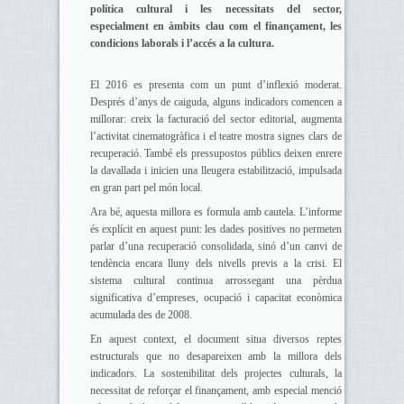
política cultural i les necessitats del sector,
especialment en àmbits clau com el finançament, les
condicions laborals i l’accés a la cultura.
El 2016 es presenta com un punt d’inflexió moderat.
Després d’anys de caiguda, alguns indicadors comencen a
millorar: creix la facturació del sector editorial, augmenta
l’activitat cinematogràfica i el teatre mostra signes clars de
recuperació. També els pressupostos públics deixen enrere
la davallada i inicien una lleugera estabilització, impulsada
en gran part pel món local.
Ara bé, aquesta millora es formula amb cautela. L’informe
és explícit en aquest punt: les dades positives no permeten
parlar d’una recuperació consolidada, sinó d’un canvi de
tendència encara lluny dels nivells previs a la crisi. El
sistema cultural continua arrossegant una pèrdua
significativa d’empreses, ocupació i capacitat econòmica
acumulada des de 2008.
En aquest context, el document situa diversos reptes
estructurals que no desapareixen amb la millora dels
indicadors. La sostenibilitat dels projectes culturals, la
necessitat de reforçar el finançament, amb especial menció