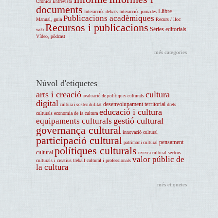
Crònica
Entrevista
documents
Llibre
Interacció: debats
Interacció: jornades
Publicacions acadèmiques
Manual, guia
Recurs / lloc
Recursos i publicacions
Sèries editorials
web
Vídeo, pòdcast
més categories
Núvol d'etiquetes
arts i creació
cultura
avaluació de polítiques culturals
digital
desenvolupament territorial
drets
cultura i sostenibilitat
educació i cultura
culturals
economia de la cultura
gestió cultural
equipaments culturals
governança cultural
innovació cultural
participació cultural
pensament
patrimoni cultural
polítiques culturals
cultural
sectors
recerca cultural
valor públic de
culturals i creatius
treball cultural i professionals
la cultura
més etiquetes