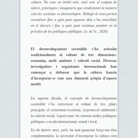
cultura. No com un àmbit més, sinó com el conjunt de
valors, pràctiques i imaginaris que condicionen la manera
com les societats es desenvolupen. Rellegir-lo avui permet
reconèixer fins a quin punt aquesta idea s’ha consolidat
en el discurs i fins a quin punt continua pendent en la
pràctica de les polítiques públiques.
(n. de l'e., 2026)
El desenvolupament sostenible s’ha articulat
tradicionalment al voltant de tres dimensions:
economia, medi ambient i cohesió social. Diversos
investigadors i organismes internacionals han
començat a defensar que la cultura hauria
d’incorporar-se com una dimensió pròpia d’aquest
model.
En aquesta dècada, el concepte de desenvolupament
sostenible s’ha estructurat al voltant de tres pilars
principals: el creixement econòmic, la protecció ambiental i
la cohesió social. Aquest marc ha orientat moltes polítiques
públiques a escala internacional, estatal i local.
En els darrers anys, però, ha anat guanyant força una idea
complementària: la necessitat d’incorporar la cultura com