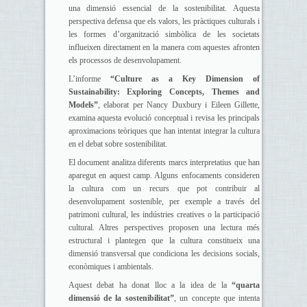
una dimensió essencial de la sostenibilitat. Aquesta
perspectiva defensa que els valors, les pràctiques culturals i
les formes d’organització simbòlica de les societats
influeixen directament en la manera com aquestes afronten
els processos de desenvolupament.
L’informe
“Culture as a Key Dimension of
Sustainability: Exploring Concepts, Themes and
Models”
, elaborat per Nancy Duxbury i Eileen Gillette,
examina aquesta evolució conceptual i revisa les principals
aproximacions teòriques que han intentat integrar la cultura
en el debat sobre sostenibilitat.
El document analitza diferents marcs interpretatius que han
aparegut en aquest camp. Alguns enfocaments consideren
la cultura com un recurs que pot contribuir al
desenvolupament sostenible, per exemple a través del
patrimoni cultural, les indústries creatives o la participació
cultural. Altres perspectives proposen una lectura més
estructural i plantegen que la cultura constitueix una
dimensió transversal que condiciona les decisions socials,
econòmiques i ambientals.
Aquest debat ha donat lloc a la idea de la
“quarta
dimensió de la sostenibilitat”
, un concepte que intenta