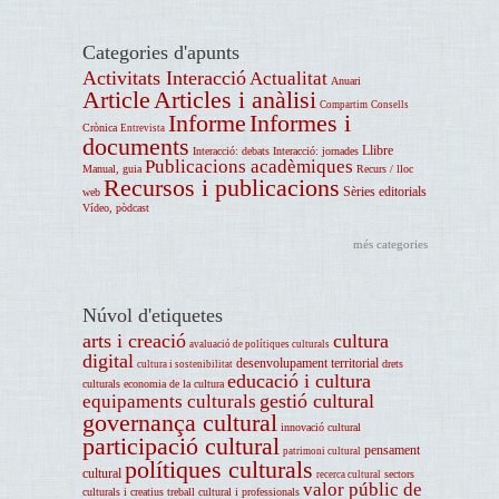
Categories d'apunts
Activitats Interacció
Actualitat
Anuari
Article
Articles i anàlisi
Compartim
Consells
Informe
Informes i
Crònica
Entrevista
documents
Llibre
Interacció: debats
Interacció: jornades
Publicacions acadèmiques
Manual, guia
Recurs / lloc
Recursos i publicacions
Sèries editorials
web
Vídeo, pòdcast
més categories
Núvol d'etiquetes
arts i creació
cultura
avaluació de polítiques culturals
digital
desenvolupament territorial
drets
cultura i sostenibilitat
educació i cultura
culturals
economia de la cultura
gestió cultural
equipaments culturals
governança cultural
innovació cultural
participació cultural
pensament
patrimoni cultural
polítiques culturals
cultural
sectors
recerca cultural
valor públic de
culturals i creatius
treball cultural i professionals