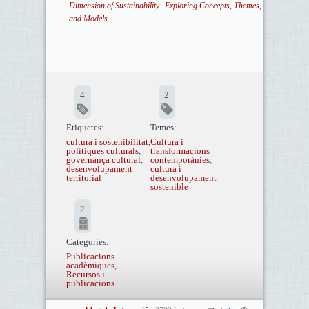
Dimension of Sustainability: Exploring Concepts, Themes,
and Models
.
4
2
Etiquetes:
Temes:
cultura i sostenibilitat
,
Cultura i
polítiques culturals
,
transformacions
governança cultural
,
contemporànies
,
desenvolupament
cultura i
territorial
desenvolupament
sostenible
2
Categories:
Publicacions
acadèmiques
,
Recursos i
publicacions