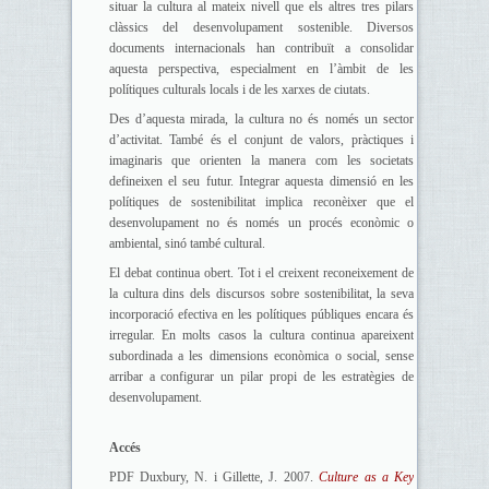
situar la cultura al mateix nivell que els altres tres pilars
clàssics del desenvolupament sostenible. Diversos
documents internacionals han contribuït a consolidar
aquesta perspectiva, especialment en l’àmbit de les
polítiques culturals locals i de les xarxes de ciutats.
Des d’aquesta mirada, la cultura no és només un sector
d’activitat. També és el conjunt de valors, pràctiques i
imaginaris que orienten la manera com les societats
defineixen el seu futur. Integrar aquesta dimensió en les
polítiques de sostenibilitat implica reconèixer que el
desenvolupament no és només un procés econòmic o
ambiental, sinó també cultural.
El debat continua obert. Tot i el creixent reconeixement de
la cultura dins dels discursos sobre sostenibilitat, la seva
incorporació efectiva en les polítiques públiques encara és
irregular. En molts casos la cultura continua apareixent
subordinada a les dimensions econòmica o social, sense
arribar a configurar un pilar propi de les estratègies de
desenvolupament.
Accés
PDF Duxbury, N. i Gillette, J. 2007.
Culture as a Key