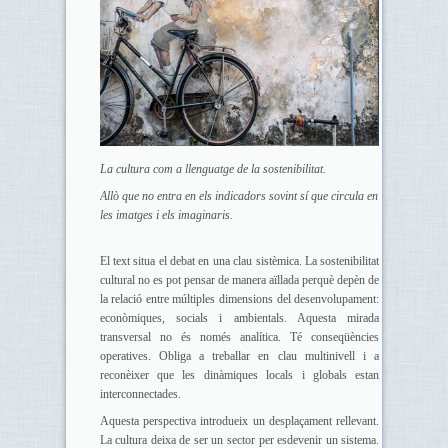
La cultura com a llenguatge de la sostenibilitat.
Allò que no entra en els indicadors sovint sí que circula en
les imatges i els imaginaris.
El text situa el debat en una clau sistèmica. La sostenibilitat
cultural no es pot pensar de manera aïllada perquè depèn de
la relació entre múltiples dimensions del desenvolupament:
econòmiques, socials i ambientals. Aquesta mirada
transversal no és només analítica. Té conseqüències
operatives. Obliga a treballar en clau multinivell i a
reconèixer que les dinàmiques locals i globals estan
interconnectades.
Aquesta perspectiva introdueix un desplaçament rellevant.
La cultura deixa de ser un sector per esdevenir un sistema.