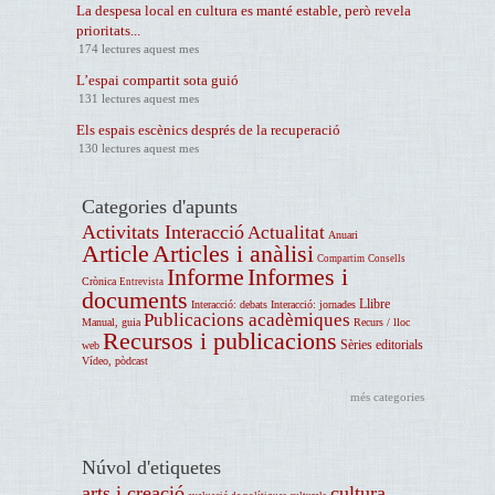
La despesa local en cultura es manté estable, però revela
prioritats...
174 lectures aquest mes
L’espai compartit sota guió
131 lectures aquest mes
Els espais escènics després de la recuperació
130 lectures aquest mes
Categories d'apunts
Activitats Interacció
Actualitat
Anuari
Article
Articles i anàlisi
Compartim
Consells
Informe
Informes i
Crònica
Entrevista
documents
Llibre
Interacció: debats
Interacció: jornades
Publicacions acadèmiques
Manual, guia
Recurs / lloc
Recursos i publicacions
Sèries editorials
web
Vídeo, pòdcast
més categories
Núvol d'etiquetes
arts i creació
cultura