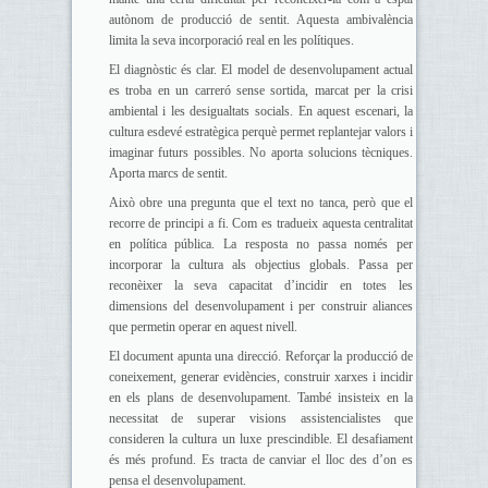
autònom de producció de sentit. Aquesta ambivalència
limita la seva incorporació real en les polítiques.
El diagnòstic és clar. El model de desenvolupament actual
es troba en un carreró sense sortida, marcat per la crisi
ambiental i les desigualtats socials. En aquest escenari, la
cultura esdevé estratègica perquè permet replantejar valors i
imaginar futurs possibles. No aporta solucions tècniques.
Aporta marcs de sentit.
Això obre una pregunta que el text no tanca, però que el
recorre de principi a fi. Com es tradueix aquesta centralitat
en política pública. La resposta no passa només per
incorporar la cultura als objectius globals. Passa per
reconèixer la seva capacitat d’incidir en totes les
dimensions del desenvolupament i per construir aliances
que permetin operar en aquest nivell.
El document apunta una direcció. Reforçar la producció de
coneixement, generar evidències, construir xarxes i incidir
en els plans de desenvolupament. També insisteix en la
necessitat de superar visions assistencialistes que
consideren la cultura un luxe prescindible. El desafiament
és més profund. Es tracta de canviar el lloc des d’on es
pensa el desenvolupament.