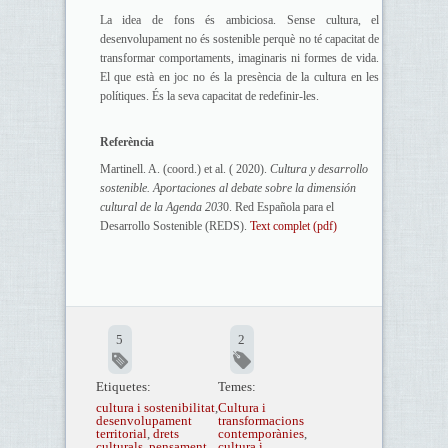
La idea de fons és ambiciosa. Sense cultura, el
desenvolupament no és sostenible perquè no té capacitat de
transformar comportaments, imaginaris ni formes de vida.
El que està en joc no és la presència de la cultura en les
polítiques. És la seva capacitat de redefinir-les.
Referència
Martinell. A. (coord.) et al. ( 2020).
Cultura y desarrollo
sostenible. Aportaciones al debate sobre la dimensión
cultural de la Agenda 203
0. Red Española para el
Desarrollo Sostenible (REDS).
Text complet (pdf)
5
2
Etiquetes:
Temes:
cultura i sostenibilitat
,
Cultura i
desenvolupament
transformacions
territorial
,
drets
contemporànies
,
culturals
,
pensament
cultura i