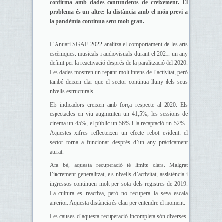
confirma amb dades contundents de creixement. El
problema és un altre: la distància amb el món previ a
la pandèmia continua sent molt gran.
L’Anuari SGAE 2022 analitza el comportament de les arts
escèniques, musicals i audiovisuals durant el 2021, un any
definit per la reactivació després de la paralització del 2020.
Les dades mostren un repunt molt intens de l’activitat, però
també deixen clar que el sector continua lluny dels seus
nivells estructurals.
Els indicadors creixen amb força respecte al 2020. Els
espectacles en viu augmenten un 41,5%, les sessions de
cinema un 45%, el públic un 56% i la recaptació un 52% .
Aquestes xifres reflecteixen un efecte rebot evident: el
sector torna a funcionar després d’un any pràcticament
aturat.
Ara bé, aquesta recuperació té límits clars. Malgrat
l’increment generalitzat, els nivells d’activitat, assistència i
ingressos continuen molt per sota dels registres de 2019.
La cultura es reactiva, però no recupera la seva escala
anterior. Aquesta distància és clau per entendre el moment.
Les causes d’aquesta recuperació incompleta són diverses.