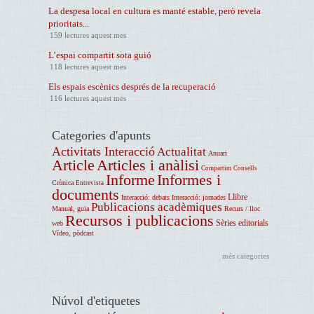
La despesa local en cultura es manté estable, però revela
prioritats...
159 lectures aquest mes
L’espai compartit sota guió
118 lectures aquest mes
Els espais escènics després de la recuperació
116 lectures aquest mes
Categories d'apunts
Activitats Interacció
Actualitat
Anuari
Article
Articles i anàlisi
Compartim
Consells
Informe
Informes i
Crònica
Entrevista
documents
Llibre
Interacció: debats
Interacció: jornades
Publicacions acadèmiques
Manual, guia
Recurs / lloc
Recursos i publicacions
Sèries editorials
web
Vídeo, pòdcast
més categories
Núvol d'etiquetes