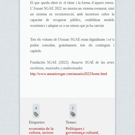
El que queda obert és el ritme i la forma d’aquest retorn.
L’Anuari SGAE 2022 no mostra un sistema restaurat, sinó
un sistema en reconstrucció, amb incerteses sobre la
capacitat de recuperar públics, estabilitzar models
econòmics i adaptar-se a un entorn que ja ha canviat.
Tots els volums de l'Anuari SGAE estan digitalitzats i se’n
poden consultar, gratuïtament, tots els continguts i
capítols.
Fundación SGAE (2022).
Anuario SGAE de las artes
escénicas, musicales y audiovisuales
http://www.anuariossgae.com/anuario2022/home.html
4
2
Etiquetes:
Temes:
economia de la
Polítiques i
cultura
,
sectors
governança cultural
,