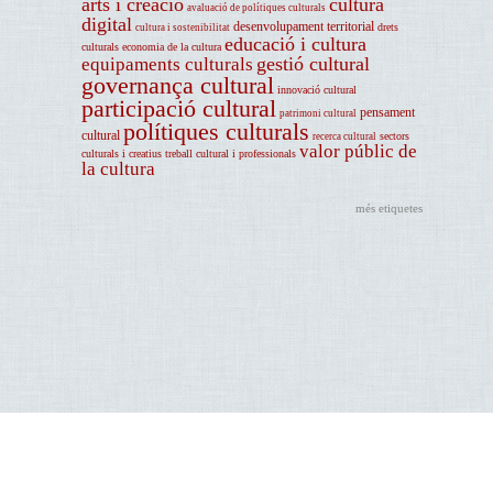
arts i creació
cultura
avaluació de polítiques culturals
digital
desenvolupament territorial
drets
cultura i sostenibilitat
educació i cultura
culturals
economia de la cultura
gestió cultural
equipaments culturals
governança cultural
innovació cultural
participació cultural
pensament
patrimoni cultural
polítiques culturals
cultural
sectors
recerca cultural
valor públic de
culturals i creatius
treball cultural i professionals
la cultura
més etiquetes
Avís legal
Centre d'Estudis i Recursos Culturals (CERC). Diputació de Barcelona. Montalegre, 7. Pati
Manning. 08001 Barcelona. Tel. 934 022 565