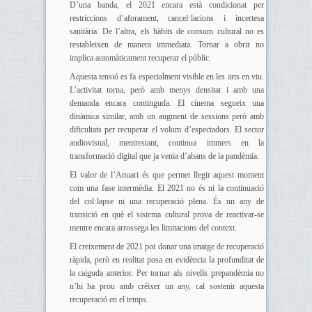
D’una banda, el 2021 encara està condicionat per
restriccions d’aforament, cancel·lacions i incertesa
sanitària. De l’altra, els hàbits de consum cultural no es
restableixen de manera immediata. Tornar a obrir no
implica automàticament recuperar el públic.
Aquesta tensió es fa especialment visible en les arts en viu.
L’activitat torna, però amb menys densitat i amb una
demanda encara continguda. El cinema segueix una
dinàmica similar, amb un augment de sessions però amb
dificultats per recuperar el volum d’espectadors. El sector
audiovisual, mentrestant, continua immers en la
transformació digital que ja venia d’abans de la pandèmia.
El valor de l’Anuari és que permet llegir aquest moment
com una fase intermèdia. El 2021 no és ni la continuació
del col·lapse ni una recuperació plena. És un any de
transició en què el sistema cultural prova de reactivar-se
mentre encara arrossega les limitacions del context.
El creixement de 2021 pot donar una imatge de recuperació
ràpida, però en realitat posa en evidència la profunditat de
la caiguda anterior. Per tornar als nivells prepandèmia no
n’hi ha prou amb créixer un any, cal sostenir aquesta
recuperació en el temps.