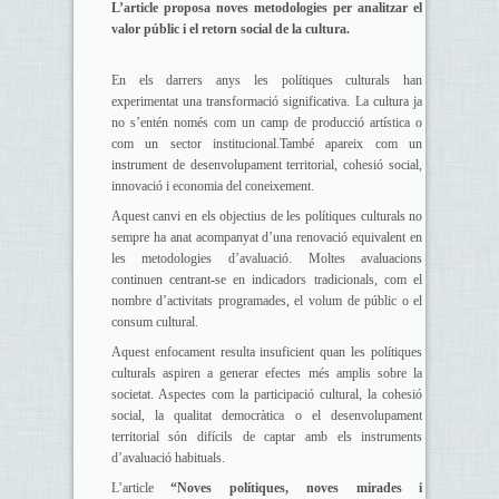
L’article proposa noves metodologies per analitzar el
valor públic i el retorn social de la cultura.
En els darrers anys les polítiques culturals han
experimentat una transformació significativa. La cultura ja
no s’entén només com un camp de producció artística o
com un sector institucional.
També apareix com un
instrument de desenvolupament territorial, cohesió social,
innovació i economia del coneixement.
Aquest canvi en els objectius de les polítiques culturals no
sempre ha anat acompanyat d’una renovació equivalent en
les metodologies d’avaluació. Moltes avaluacions
continuen centrant-se en indicadors tradicionals, com el
nombre d’activitats programades, el volum de públic o el
consum cultural.
Aquest enfocament resulta insuficient quan les polítiques
culturals aspiren a generar efectes més amplis sobre la
societat. Aspectes com la participació cultural, la cohesió
social, la qualitat democràtica o el desenvolupament
territorial són difícils de captar amb els instruments
d’avaluació habituals.
L’article
“Noves polítiques, noves mirades i