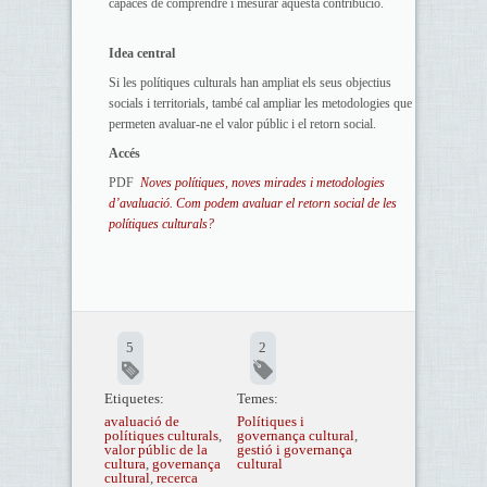
capaces de comprendre i mesurar aquesta contribució.
Idea central
Si les polítiques culturals han ampliat els seus objectius
socials i territorials, també cal ampliar les metodologies que
permeten avaluar-ne el valor públic i el retorn social.
Accés
PDF
Noves polítiques, noves mirades i metodologies
d’avaluació. Com podem avaluar el retorn social de les
polítiques culturals?
5
2
Etiquetes:
Temes:
avaluació de
Polítiques i
polítiques culturals
,
governança cultural
,
valor públic de la
gestió i governança
cultura
,
governança
cultural
cultural
,
recerca