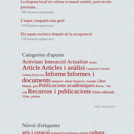
La despesa local en cultura es manté estable, però revela
prioritats...
160 lectures aquest mes
L’espai compartit sota guió
118 lectures aquest mes
Els espais escènics després de la recuperació
118 lectures aquest mes
Categories d'apunts
Activitats Interacció
Actualitat
Anuari
Article
Articles i anàlisi
Compartim
Consells
Informe
Informes i
Crònica
Entrevista
documents
Llibre
Interacció: debats
Interacció: jornades
Publicacions acadèmiques
Manual, guia
Recurs / lloc
Recursos i publicacions
Sèries editorials
web
Vídeo, pòdcast
més categories
Núvol d'etiquetes
arts i creació
cultura
avaluació de polítiques culturals