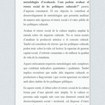
metodologies d’avaluació. Com podem avaluar el
retorn social de les polítiques culturals?”
parteix
d’aquesta constatació. El seu objectiu és contribuir al
desenvolupament de metodologies que permetin analitzar
de manera més rigorosa el retorn social i el valor públic de
les polítiques culturals.
Avaluar el retorn social de la cultura implica ampliar la
mirada sobre els impactes culturals. No es tracta només
d’analitzar la producció artística o el consum cultural.
També cal considerar els efectes que les polítiques culturals
poden tenir sobre la vida col·lectiva: la capacitat de generar
capital social, d’enfortir comunitats o de millorar la qualitat
de vida de la ciutadania.
Aquest enfocament requereix metodologies més complexes
que combinin indicadors quantitatius i qualitatius. També
implica reconèixer que molts dels impactes culturals es
produeixen a llarg termini i que sovint apareixen en relació
amb altres àmbits de les polítiques públiques.
En aquest sentit, el debat sobre el retorn social de la cultura
forma part d’una qüestió més àmplia. Si la cultura es
presenta cada vegada més com una dimensió central del
desenvolupament social i territorial, cal disposar d’eines