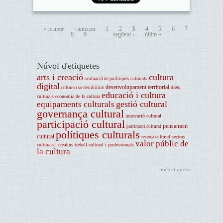
« primer
‹ anterior
1
2
3
4
5
6
7
8
9
…
següent ›
últim »
Núvol d'etiquetes
arts i creació
cultura
avaluació de polítiques culturals
digital
desenvolupament territorial
drets
cultura i sostenibilitat
educació i cultura
culturals
economia de la cultura
gestió cultural
equipaments culturals
governança cultural
innovació cultural
participació cultural
pensament
patrimoni cultural
polítiques culturals
cultural
sectors
recerca cultural
valor públic de
culturals i creatius
treball cultural i professionals
la cultura
més etiquetes