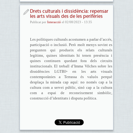
Drets culturals i dissidència: repensar
les arts visuals des de les perifèries
Publicat per
Interacció
el 02/08/2023 - 13:35
Les polítiques culturals acostumen a parlar d’accés,
participació o inclusió. Però molt menys sovint es
pregunten qui produeix els relats culturals
legítims, quines identitats hi tenen presència i
quines continuen quedant fora dels circuits
institucionals. El treball d’Imma Vilches sobre les
dissidències LGTBI+ en les arts visuals
contemporànies a Terrassa és valuós perquè
desplaça la mirada cap aquí: no només cap a la
cultura com a servei públic, sinó cap a la cultura
com a espai de reconeixement simbòlic,
construcció d’identitats i disputa política.