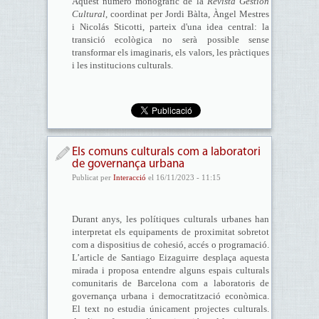
Aquest número monogràfic de la
Revista Gestión
Cultural
, coordinat per Jordi Bàlta, Àngel Mestres
i Nicolás Sticotti, parteix d'una idea central: la
transició ecològica no serà possible sense
transformar els imaginaris, els valors, les pràctiques
i les institucions culturals.
Els comuns culturals com a laboratori
de governança urbana
Publicat per
Interacció
el 16/11/2023 - 11:15
Durant anys, les polítiques culturals urbanes han
interpretat els equipaments de proximitat sobretot
com a dispositius de cohesió, accés o programació.
L’article de Santiago Eizaguirre desplaça aquesta
mirada i proposa entendre alguns espais culturals
comunitaris de Barcelona com a laboratoris de
governança urbana i democratització econòmica.
El text no estudia únicament projectes culturals.