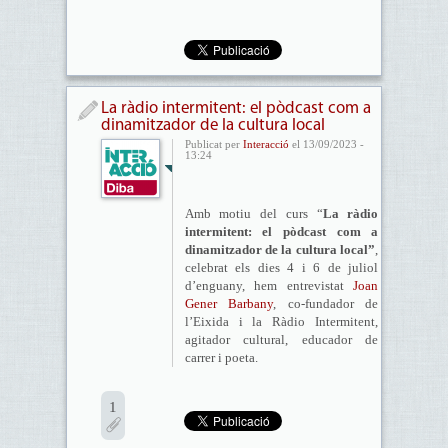
La ràdio intermitent: el pòdcast com a
dinamitzador de la cultura local
Publicat per
Interacció
el 13/09/2023 -
13:24
Amb motiu del curs “
La ràdio
intermitent: el pòdcast com a
dinamitzador de la cultura local”
,
celebrat els dies 4 i 6 de juliol
d’enguany, hem entrevistat
Joan
Gener Barbany
, co-fundador de
l’Eixida i la Ràdio Intermitent,
agitador cultural, educador de
carrer i poeta.
1