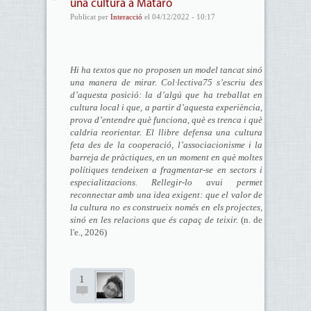
una cultura a Mataró
Publicat per
Interacció
el 04/12/2022 - 10:17
Hi ha textos que no proposen un model tancat sinó
una manera de mirar. Col·lectiva75 s’escriu des
d’aquesta posició: la d’algú que ha treballat en
cultura local i que, a partir d’aquesta experiència,
prova d’entendre què funciona, què es trenca i què
caldria reorientar. El llibre defensa una cultura
feta des de la cooperació, l’associacionisme i la
barreja de pràctiques, en un moment en què moltes
polítiques tendeixen a fragmentar-se en sectors i
especialitzacions. Rellegir-lo avui permet
reconnectar amb una idea exigent: que el valor de
la cultura no es construeix només en els projectes,
sinó en les relacions que és capaç de teixir.
(n. de
l'e., 2026)
1