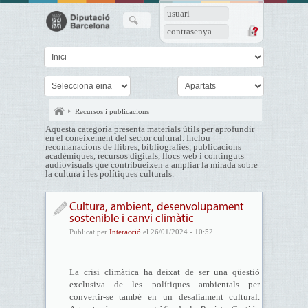
usuari
contrasenya
Recursos i publicacions
Aquesta categoria presenta materials útils per aprofundir
en el coneixement del sector cultural. Inclou
recomanacions de llibres, bibliografies, publicacions
acadèmiques, recursos digitals, llocs web i continguts
audiovisuals que contribueixen a ampliar la mirada sobre
la cultura i les polítiques culturals.
Cultura, ambient, desenvolupament
sostenible i canvi climàtic
Publicat per
Interacció
el 26/01/2024 - 10:52
La crisi climàtica ha deixat de ser una qüestió
exclusiva de les polítiques ambientals per
convertir-se també en un desafiament cultural.