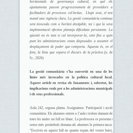
horitzontals de governança cultural, en què els
ajuntaments passen progressivament de proveïdors a
facilitadors de processos col·lectius. Llegit avui, el text
manté una vigència clara. La gestió comunitària continua
sent invocada com a horitzó desitjable, tot i que la seva
implementació efectiva planteja dificultats persistents. La
qüestió no és tant si cal incorporar-la, sinó fins a quin
punt les administracions estan disposades a assumir el
desplaçament de poder que comporta. Aquesta és, en el
fons, la línia que separa el discurs de la pràctica
.(n. de
l'e., 2026)
La gestió comunitària s’ha convertit en una de les
línies més invocades en la política cultural local.
Aquest article en revisa els fonaments i, sobretot, les
implicacions reals per a les administracions municipals
i els seus professionals.
Aula 242, segona planta. Assignatura: Participació i acció
comunitària. Els alumnes entren a l’aula i troben damunt de
totes les taules un full en blanc. La professora es presenta i
sense més preàmbuls demana als alumnes la primera tasca:
“Escriviu en aquest full en quants espais del vostre barri,