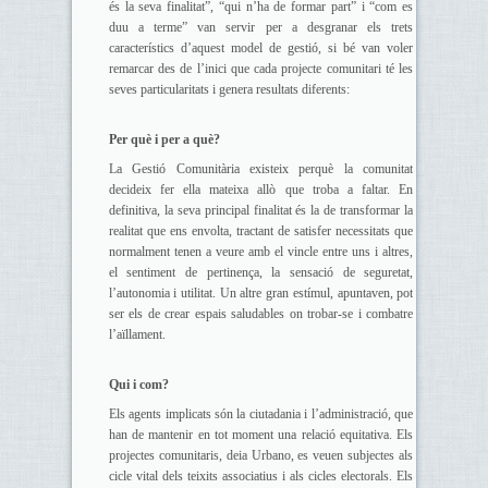
és la seva finalitat”, “qui n’ha de formar part” i “com es
duu a terme” van servir per a desgranar els trets
característics d’aquest model de gestió, si bé van voler
remarcar des de l’inici que cada projecte comunitari té les
seves particularitats i genera resultats diferents:
Per què i per a què?
La Gestió Comunitària existeix perquè la comunitat
decideix fer ella mateixa allò que troba a faltar. En
definitiva, la seva principal finalitat és la de transformar la
realitat que ens envolta, tractant de satisfer necessitats que
normalment tenen a veure amb el vincle entre uns i altres,
el sentiment de pertinença, la sensació de seguretat,
l’autonomia i utilitat. Un altre gran estímul, apuntaven, pot
ser els de crear espais saludables on trobar-se i combatre
l’aïllament.
Qui i com?
Els agents implicats són la ciutadania i l’administració, que
han de mantenir en tot moment una relació equitativa. Els
projectes comunitaris, deia Urbano, es veuen subjectes als
cicle vital dels teixits associatius i als cicles electorals. Els