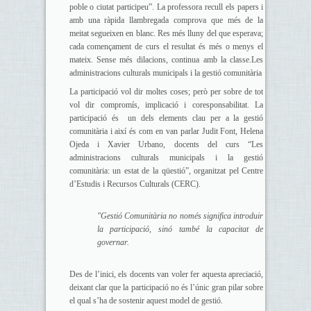
poble o ciutat participeu”. La professora recull els papers i
amb una ràpida llambregada comprova que més de la
meitat segueixen en blanc. Res més lluny del que esperava;
cada començament de curs el resultat és més o menys el
mateix. Sense més dilacions, continua amb la classe.Les
administracions culturals municipals i la gestió comunitària
La participació vol dir moltes coses; però per sobre de tot
vol dir compromís, implicació i coresponsabilitat. La
participació és un dels elements clau per a la gestió
comunitària i així és com en van parlar Judit Font, Helena
Ojeda i Xavier Urbano, docents del curs “Les
administracions culturals municipals i la gestió
comunitària: un estat de la qüestió”, organitzat pel Centre
d’Estudis i Recursos Culturals (CERC).
"Gestió Comunitària no només significa introduir
la participació, sinó també la capacitat de
governar.
Des de l’inici, els docents van voler fer aquesta apreciació,
deixant clar que la participació no és l’únic gran pilar sobre
el qual s’ha de sostenir aquest model de gestió.