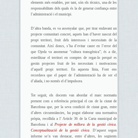
elements més estables, per tant, són els tècnics, una de les
responsabilitats dels quals és la de generar confiança entre
l’administració i el municipi.
D’altra banda, es va assenyalar que, per tirar endavant un
projecte comunitari concret, aquets han d’haver nascut del
propi territori, fruit dels interessos i necessitats de la
comunitat. Així doncs, s’ha d’evitar caure en l’error del
que Ojeda va anomenar “cultura transgènica”; és a dir,
esterilitzar el territori en comptes de regar-lo perquè es
gestin projectes fruit de les necessitats i motivacions
d’aquell propi territori. En aquesta línia, Font ens
recordava que el paper de l’administració ha de ser el
d’aliada, i no només el d’impulsora.
Tot seguit, els docents van abordar el marc normatiu
prenent com a referència principal el cas de la ciutat de
Barcelona que, per la seva condició de ciutat gran, entre
d’altres circumstàncies, ha pogut elaborar una normativa
pròpia, recollida a l’ Article 36 de la Carta municipal de
Barcelona i al
Projecte de millora de la gestió cívica.
Conceptualització de la gestió cívica
. D’aquest segon
informe se’n van destacar, entre d’altres, les següents