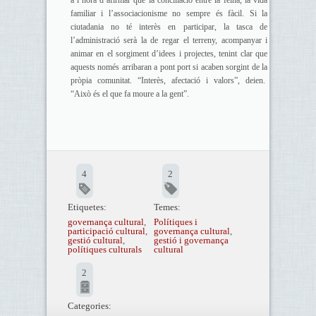
a l’hora d’afirmar que la conciliació entre la feina, la vida
familiar i l’associacionisme no sempre és fàcil. Si la
ciutadania no té interès en participar, la tasca de
l’administració serà la de regar el terreny, acompanyar i
animar en el sorgiment d’idees i projectes, tenint clar que
aquests només arribaran a pont port si acaben sorgint de la
pròpia comunitat. “Interès, afectació i valors”, deien.
“Això és el que fa moure a la gent”.
4
2
Etiquetes:
Temes:
governança cultural
,
Polítiques i
participació cultural
,
governança cultural
,
gestió cultural
,
gestió i governança
polítiques culturals
cultural
2
Categories: