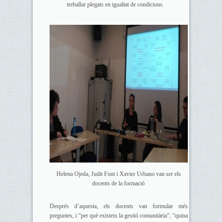
treballar plegats en igualtat de condicions.
Helena Ojeda, Judit Font i Xavier Urbano van ser els
docents de la formació
Després d’aquesta, els docents van formular més
preguntes, i “per què existeix la gestió comunitària”, “quina