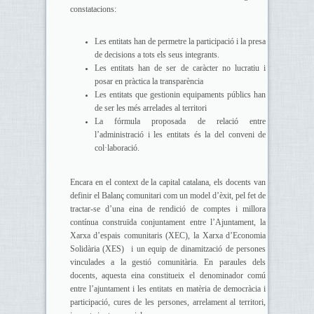
constatacions:
Les entitats han de permetre la participació i la presa
de decisions a tots els seus integrants.
Les entitats han de ser de caràcter no lucratiu i
posar en pràctica la transparència
Les entitats que gestionin equipaments públics han
de ser les més arrelades al territori
La fórmula proposada de relació entre
l’administració i les entitats és la del conveni de
col·laboració.
Encara en el context de la capital catalana, els docents van
definir el Balanç comunitari com un model d’èxit, pel fet de
tractar-se d’una eina de rendició de comptes i millora
contínua construïda conjuntament entre l’Ajuntament, la
Xarxa d’espais comunitaris (XEC), la Xarxa d’Economia
Solidària (XES) i un equip de dinamització de persones
vinculades a la gestió comunitària. En paraules dels
docents, aquesta eina constitueix el denominador comú
entre l’ajuntament i les entitats en matèria de democràcia i
participació, cures de les persones, arrelament al territori,