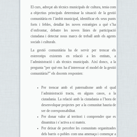
El curs, adreçat als tècnics municipals de cultura, tenia com
a objectius principals determinar la situació de la gestió
comunitària en l’àmbit municipal, identificar els seus punts
forts i febles, detallar les noves estratègies a què s’ha
d’enfrontar, debatre les noves línies de participació
ciutadana i detectar nous marcs de treball amb els agents
socials i culturals.
La gestió comunitària ha de servir per trencar els
estereotips existents en relació a les entitats, a
l’administració i als tècnics municipals. Així doncs, a la
pregunta “per què ens ha d’interessar el model de la gestió
comunitària?” els docents responien:
Per trencar amb el paternalisme amb el qual
l’administració tracta, en alguns casos, a la
ciutadania. La relació amb la ciutadania a l’hora de
desenvolupar projectes per a la comunitat hauria de
ser de coresponsabilitat.
Per donar valor al territori i comprendre que es
dinamitza i s’activa a si mateix.
Per deixar de percebre les comunitats organitzades
dels barris o pobles com una amenaça i començar a