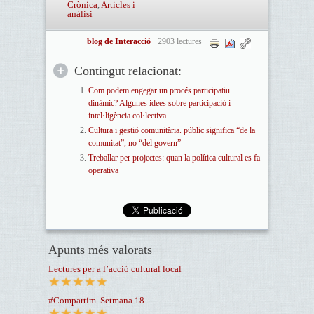
Crònica
,
Articles i
anàlisi
blog de Interacció
2903 lectures
Contingut relacionat:
Com podem engegar un procés participatiu
dinàmic? Algunes idees sobre participació i
intel·ligència col·lectiva
Cultura i gestió comunitària. públic significa “de la
comunitat”, no “del govern”
Treballar per projectes: quan la política cultural es fa
operativa
Apunts més valorats
Lectures per a l’acció cultural local
#Compartim. Setmana 18