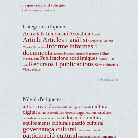
L’espai compartit sota guió
124 lectures aquest mes
Categories d'apunts
Activitats Interacció
Actualitat
Anuari
Article
Articles i anàlisi
Compartim
Consells
Informe
Informes i
Crònica
Entrevista
documents
Llibre
Interacció: debats
Interacció: jornades
Publicacions acadèmiques
Manual, guia
Recurs / lloc
Recursos i publicacions
Sèries editorials
web
Vídeo, pòdcast
més categories
Núvol d'etiquetes
arts i creació
cultura
avaluació de polítiques culturals
digital
desenvolupament territorial
drets
cultura i sostenibilitat
educació i cultura
culturals
economia de la cultura
gestió cultural
equipaments culturals
governança cultural
innovació cultural
participació cultural
pensament
patrimoni cultural