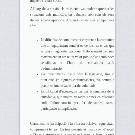
impacte i retorn social.
Al llarg de la sessió, els assistents van poder expressar les
situacions dels municipis on treballen, així com els seus
dubtes i preocupacions. Algunes de les més compartides
són:
La dificultat de comunicar eficaçment a la comunitat
que un equipament concret és de tots, en el cas que
estigui i hagi estat gestionat històricament per una
mateixa entitat sense un valor públic clar i amb poca
sensibilitat a l’hora de col·laborar amb
l’administració.
Els impediments que suposa la legislació, fins al
punt que, en algunes circumstàncies, no permet a
persones interessades fer de voluntaris.
La dificultat d’aconseguir canviar la dinàmica de la
ciutadania, que moltes vegades només es relaciona
amb l’administració per fer demandes, sense
participació ni implicació.
Certament, la participació i la vida associativa requereixen
compromís i temps. Els tres docents es mostraven d’acord