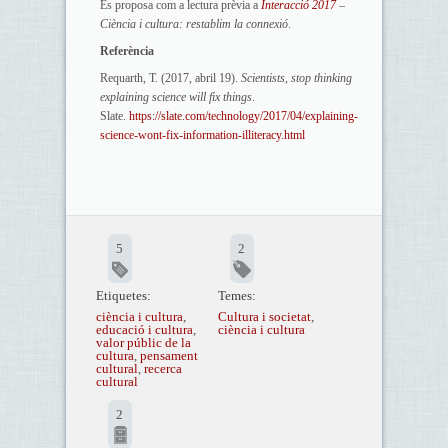
Es proposa com a lectura prèvia a
Interacció 2017
–
Ciència i cultura: restablim la connexió
.
Referència
Requarth, T. (2017, abril 19).
Scientists, stop thinking
explaining science will fix things
.
Slate.
https://slate.com/technology/2017/04/explaining-
science-wont-fix-information-illiteracy.html
5
2
Etiquetes:
Temes:
ciència i cultura
,
Cultura i societat
,
educació i cultura
,
ciència i cultura
valor públic de la
cultura
,
pensament
cultural
,
recerca
cultural
2