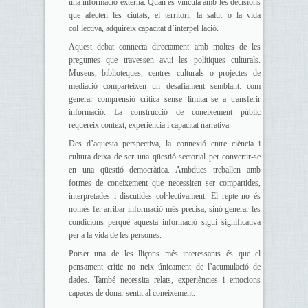
una informació externa. Quan es vincula amb les decisions
que afecten les ciutats, el territori, la salut o la vida
col·lectiva, adquireix capacitat d’interpel·lació.
Aquest debat connecta directament amb moltes de les
preguntes que travessen avui les polítiques culturals.
Museus, biblioteques, centres culturals o projectes de
mediació comparteixen un desafiament semblant: com
generar comprensió crítica sense limitar-se a transferir
informació. La construcció de coneixement públic
requereix context, experiència i capacitat narrativa.
Des d’aquesta perspectiva, la connexió entre ciència i
cultura deixa de ser una qüestió sectorial per convertir-se
en una qüestió democràtica. Ambdues treballen amb
formes de coneixement que necessiten ser compartides,
interpretades i discutides col·lectivament. El repte no és
només fer arribar informació més precisa, sinó generar les
condicions perquè aquesta informació sigui significativa
per a la vida de les persones.
Potser una de les lliçons més interessants és que el
pensament crític no neix únicament de l’acumulació de
dades. També necessita relats, experiències i emocions
capaces de donar sentit al coneixement.