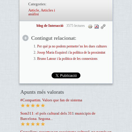
Categories:
Article
,
Articles i
anàlisi
blog de Interacció
3575 lectures
Contingut relacionat:
Per què ja no podem permetre’ns les dues cultures
Josep Maria Esquirol i la política de la proximitat
Bruno Latour i la política de les connexions
Apunts més valorats
#Compartim. Valors que fan de sistema
Som311: el pols cultural dels 311 municipis de
Barcelona. Segona...
Granollers: governar un ecosistema cultural, no només un