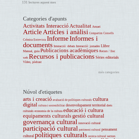
131 lectures aquest mes
Categories d'apunts
Activitats Interacció
Actualitat
Anuari
Article
Articles i anàlisi
Compartim
Consells
Informe
Informes i
Crònica
Entrevista
documents
Llibre
Interacció: debats
Interacció: jornades
Publicacions acadèmiques
Manual, guia
Recurs / lloc
Recursos i publicacions
Sèries editorials
web
Vídeo, pòdcast
més categories
Núvol d'etiquetes
arts i creació
cultura
avaluació de polítiques culturals
digital
desenvolupament territorial
drets
cultura i sostenibilitat
educació i cultura
culturals
economia de la cultura
gestió cultural
equipaments culturals
governança cultural
innovació cultural
participació cultural
pensament
patrimoni cultural
polítiques culturals
cultural
sectors
recerca cultural