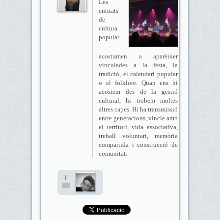
Les
entitats
de
cultura
popular
acostumen a aparèixer
vinculades a la festa, la
tradició, el calendari popular
o el folklore. Quan ens hi
acostem des de la gestió
cultural, hi trobem moltes
altres capes. Hi ha transmissió
entre generacions, vincle amb
el territori, vida associativa,
treball voluntari, memòria
compartida i construcció de
comunitat.
1