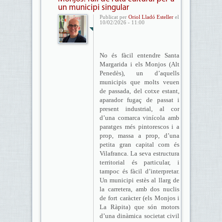
un municipi singular
Publicat per
Oriol Lladó Esteller
el
10/02/2026 - 11:00
No és fàcil entendre Santa
Margarida i els Monjos (Alt
Penedès), un d’aquells
municipis que molts veuen
de passada, del cotxe estant,
aparador fugaç de passat i
present industrial, al cor
d’una comarca vinícola amb
paratges més pintorescos i a
prop, massa a prop, d’una
petita gran capital com és
Vilafranca. La seva estructura
territorial és particular, i
tampoc és fàcil d’interpretar.
Un municipi estès al llarg de
la carretera, amb dos nuclis
de fort caràcter (els Monjos i
La Ràpita) que són motors
d’una dinàmica societat civil