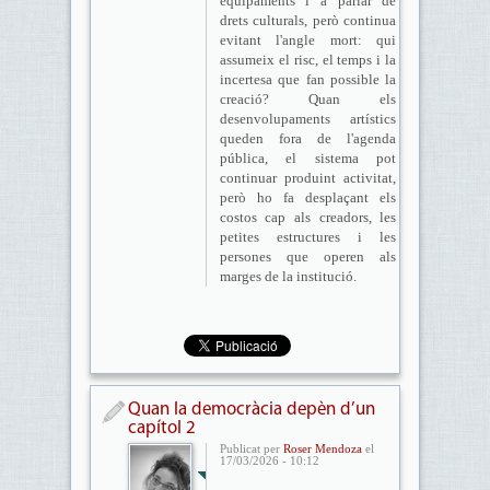
equipaments i a parlar de
drets culturals, però continua
evitant l'angle mort: qui
assumeix el risc, el temps i la
incertesa que fan possible la
creació? Quan els
desenvolupaments artístics
queden fora de l'agenda
pública, el sistema pot
continuar produint activitat,
però ho fa desplaçant els
costos cap als creadors, les
petites estructures i les
persones que operen als
marges de la institució.
Quan la democràcia depèn d’un
capítol 2
Publicat per
Roser Mendoza
el
17/03/2026 - 10:12