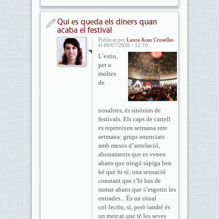
Qui es queda els diners quan
acaba el festival
Publicat per
Laura Arau Crusellas
el 06/07/2026 - 12:10
L’estiu,
per a
moltes
de
nosaltres, és sinònim de
festivals. Els caps de cartell
es repeteixen setmana rere
setmana: grups anunciats
amb mesos d’antelació,
abonaments que es venen
abans que ningú sàpiga ben
bé què hi té, una sensació
constant que t’hi has de
sumar abans que s’esgotin les
entrades... És un ritual
col·lectiu, sí, però també és
un mercat que té les seves