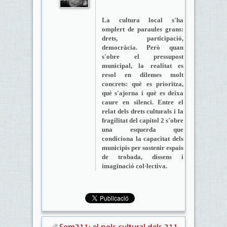
La cultura local s'ha
omplert de paraules grans:
drets, participació,
democràcia. Però quan
s'obre el pressupost
municipal, la realitat es
resol en dilemes molt
concrets: què es prioritza,
què s'ajorna i què es deixa
caure en silenci. Entre el
relat dels drets culturals i la
fragilitat del capítol 2 s'obre
una esquerda que
condiciona la capacitat dels
municipis per sostenir espais
de trobada, dissens i
imaginació col·lectiva.