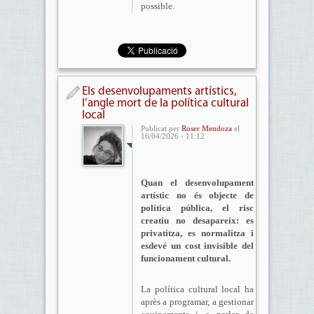
possible.
Els desenvolupaments artístics,
l’angle mort de la política cultural
local
Publicat per
Roser Mendoza
el
16/04/2026 - 11:12
Quan el desenvolupament
artístic no és objecte de
política pública, el risc
creatiu no desapareix: es
privatitza, es normalitza i
esdevé un cost invisible del
funcionament cultural.
La política cultural local ha
après a programar, a gestionar