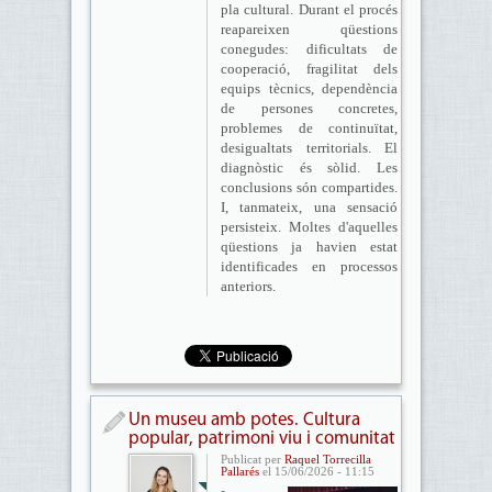
pla cultural. Durant el procés
reapareixen qüestions
conegudes: dificultats de
cooperació, fragilitat dels
equips tècnics, dependència
de persones concretes,
problemes de continuïtat,
desigualtats territorials. El
diagnòstic és sòlid. Les
conclusions són compartides.
I, tanmateix, una sensació
persisteix. Moltes d'aquelles
qüestions ja havien estat
identificades en processos
anteriors.
Un museu amb potes. Cultura
popular, patrimoni viu i comunitat
Publicat per
Raquel Torrecilla
Pallarés
el 15/06/2026 - 11:15