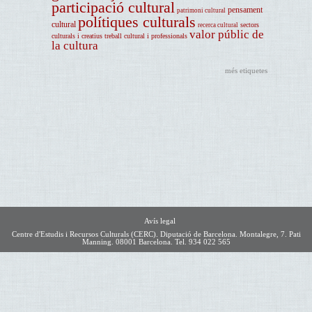
participació cultural
pensament
patrimoni cultural
polítiques culturals
cultural
sectors
recerca cultural
valor públic de
culturals i creatius
treball cultural i professionals
la cultura
més etiquetes
Avís legal
Centre d'Estudis i Recursos Culturals (CERC). Diputació de Barcelona. Montalegre, 7. Pati
Manning. 08001 Barcelona. Tel. 934 022 565