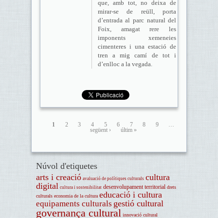
que, amb tot, no deixa de
mirar-se de reüll, porta
d’entrada al parc natural del
Foix, amagat rere les
imponents xemeneies
cimenteres i una estació de
tren a mig camí de tot i
d’enlloc a la vegada.
1
2
3
4
5
6
7
8
9
…
següent ›
últim »
Núvol d'etiquetes
arts i creació
cultura
avaluació de polítiques culturals
digital
desenvolupament territorial
drets
cultura i sostenibilitat
educació i cultura
culturals
economia de la cultura
gestió cultural
equipaments culturals
governança cultural
innovació cultural