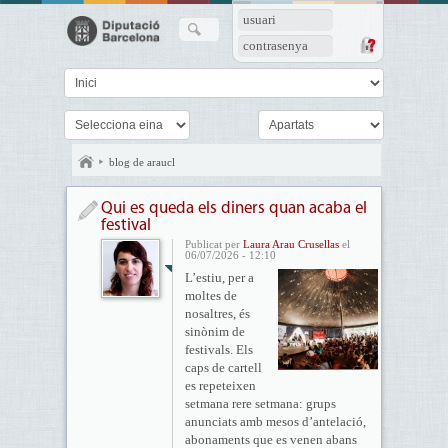
usuari
contrasenya
blog de araucl
Qui es queda els diners quan acaba el
festival
Publicat per
Laura Arau Crusellas
el
06/07/2026 - 12:10
L’estiu, per a
moltes de
nosaltres, és
sinònim de
festivals. Els
caps de cartell
es repeteixen
setmana rere setmana: grups
anunciats amb mesos d’antelació,
abonaments que es venen abans