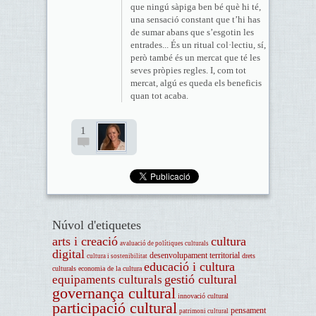
que ningú sàpiga ben bé què hi té,
una sensació constant que t’hi has
de sumar abans que s’esgotin les
entrades... És un ritual col·lectiu, sí,
però també és un mercat que té les
seves pròpies regles. I, com tot
mercat, algú es queda els beneficis
quan tot acaba.
1
Núvol d'etiquetes
arts i creació
cultura
avaluació de polítiques culturals
digital
desenvolupament territorial
drets
cultura i sostenibilitat
educació i cultura
culturals
economia de la cultura
gestió cultural
equipaments culturals
governança cultural
innovació cultural
participació cultural
pensament
patrimoni cultural