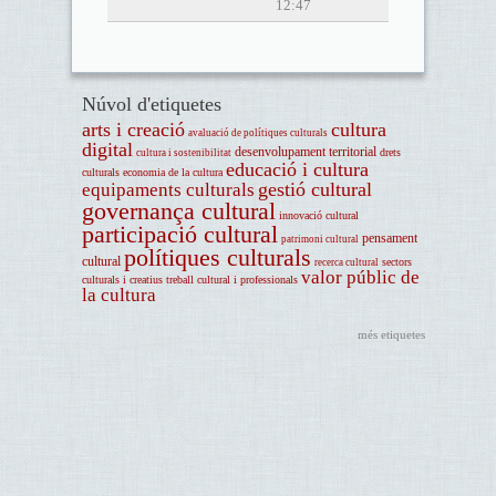
12:47
Núvol d'etiquetes
arts i creació
cultura
avaluació de polítiques culturals
digital
desenvolupament territorial
drets
cultura i sostenibilitat
educació i cultura
culturals
economia de la cultura
gestió cultural
equipaments culturals
governança cultural
innovació cultural
participació cultural
pensament
patrimoni cultural
polítiques culturals
cultural
sectors
recerca cultural
valor públic de
culturals i creatius
treball cultural i professionals
la cultura
més etiquetes