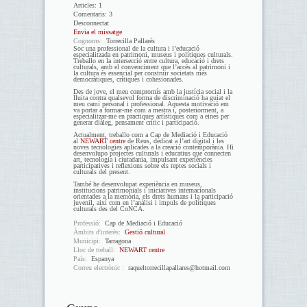
Articles:
1
Comentaris:
3
Desconnectat
Envia el missatge
Cognoms:
Torrecilla Pallarés
Soc una professional de la cultura i l’educació
especialitzada en patrimoni, museus i polítiques culturals.
Treballo en la intersecció entre cultura, educació i drets
culturals, amb el convenciment que l’accés al patrimoni i
la cultura és essencial per construir societats més
democràtiques, crítiques i cohesionades.
Des de jove, el meu compromís amb la justícia social i la
lluita contra qualsevol forma de discriminació ha guiat el
meu camí personal i professional. Aquesta motivació em
va portar a formar-me com a mestra i, posteriorment, a
especialitzar-me en practiques artístiques com a eines per
generar diàleg, pensament crític i participació.
Actualment, treballo com a Cap de Mediació i Educació
al
NEWART centre
de Reus, dedicat a l’art digital i les
noves tecnologies aplicades a la creació contemporània. Hi
desenvolupo projectes culturals i educatius que connecten
art, tecnologia i ciutadania, impulsant experiències
participatives i reflexions sobre els reptes socials i
culturals del present.
També he desenvolupat experiència en museus,
institucions patrimonials i iniciatives internacionals
orientades a la memòria, els drets humans i la participació
juvenil, així com en l’anàlisi i impuls de polítiques
culturals des del CoNCA.
Professió:
Cap de Mediació i Educació
Àmbits d'interès:
Gestió cultural
Municipi:
Tarragona
Lloc de treball:
NEWART centre
País:
Espanya
Correu electrònic :
raqueltorrecillapallares@hotmail.com