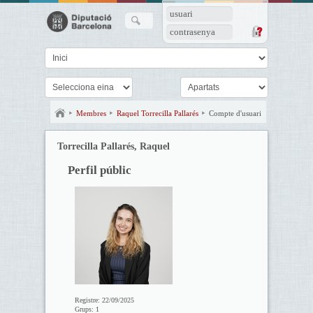
usuari
contrasenya
Membres
Raquel Torrecilla Pallarés
Compte d'usuari
Torrecilla Pallarés, Raquel
Perfil públic
Registre:
22/09/2025
Grups:
1