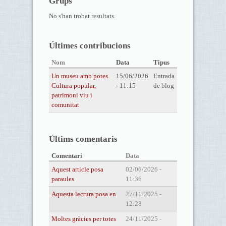
Grups
No s'han trobat resultats.
Últimes contribucions
Nom
Data
Tipus
Un museu amb potes.
15/06/2026
Entrada
Cultura popular,
- 11:15
de blog
patrimoni viu i
comunitat
Últims comentaris
Comentari
Data
Aquest article posa
02/06/2026 -
paraules
11:36
Aquesta lectura posa en
27/11/2025 -
12:28
Moltes gràcies per totes
24/11/2025 -