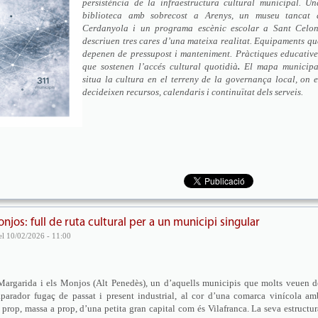
persistència de la infraestructura cultural municipal. Un
biblioteca amb sobrecost a Arenys, un museu tancat 
Cerdanyola i un programa escènic escolar a Sant Celon
descriuen tres cares d’una mateixa realitat. Equipaments qu
depenen de pressupost i manteniment. Pràctiques educative
que sostenen l’accés cultural quotidià
.
El mapa municipa
situa la cultura en el terreny de la governança local, on e
decideixen recursos, calendaris i continuïtat dels serveis.
njos: full de ruta cultural per a un municipi singular
l 10/02/2026 - 11:00
 Margarida i els Monjos (Alt Penedès), un d’aquells municipis que molts veuen d
aparador fugaç de passat i present industrial, al cor d’una comarca vinícola am
 prop, massa a prop, d’una petita gran capital com és Vilafranca. La seva estructur