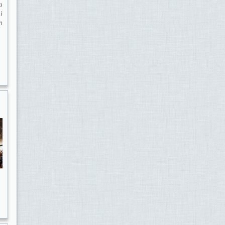
a
i
n