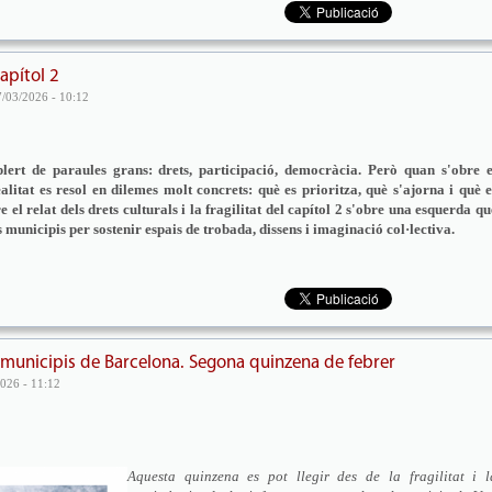
apítol 2
7/03/2026 - 10:12
lert de paraules grans: drets, participació, democràcia. Però quan s'obre e
alitat es resol en dilemes molt concrets: què es prioritza, què s'ajorna i què e
e el relat dels drets culturals i la fragilitat del capítol 2 s'obre una esquerda qu
 municipis per sostenir espais de trobada, dissens i imaginació col·lectiva.
 municipis de Barcelona. Segona quinzena de febrer
026 - 11:12
Aquesta quinzena es pot llegir des de la fragilitat i l