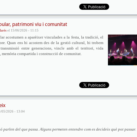
lar, patrimoni viu i comunitat
larés
el 15/06/2026 - 11:15
lar acostumen a aparèixer vinculades a la festa, la tradició, el
lore. Quan ens hi acostem des de la gestió cultural, hi trobem
transmissió entre generacions, vincle amb el territori, vida
ri, memòria compartida i construcció de comunitat.
eix
4/05/2026 - 13:04
ció parlen del que passa. Alguns permeten entendre com es decideix què pot passar.