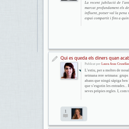
La recent jubilació de l'a
marcat profundament els deb
influent, potser val la pena
espai compartit i fins a qui
Qui es queda els diners quan acaba
Publicat per
Laura Arau Crusellas
L’estiu, per a moltes de nosal
setmana rere setmana: grups
abans que ningú sàpiga ben b
que s’esgotin les entrades... 
seves pròpies regles. I, com 
1