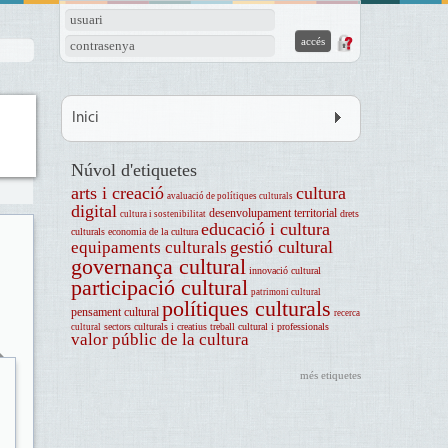
usuari
contrasenya
Inici
Núvol d'etiquetes
arts i creació
cultura
avaluació de polítiques culturals
digital
desenvolupament territorial
drets
cultura i sostenibilitat
educació i cultura
culturals
economia de la cultura
gestió cultural
equipaments culturals
governança cultural
innovació cultural
participació cultural
patrimoni cultural
polítiques culturals
pensament cultural
recerca
sectors culturals i creatius
treball cultural i professionals
cultural
valor públic de la cultura
més etiquetes