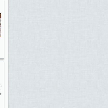
e
,
ó