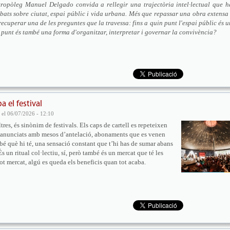
ntropòleg Manuel Delgado convida a rellegir una trajectòria intel·lectual que h
ats sobre ciutat, espai públic i vida urbana. Més que repassar una obra extensa 
 recuperar una de les preguntes que la travessa: fins a quin punt l'espai públic és u
n punt és també una forma d'organitzar, interpretar i governar la convivència?
 el festival
el 06/07/2026 - 12:10
tres, és sinònim de festivals. Els caps de cartell es repeteixen
 anunciats amb mesos d’antelació, abonaments que es venen
é què hi té, una sensació constant que t’hi has de sumar abans
És un ritual col·lectiu, sí, però també és un mercat que té les
tot mercat, algú es queda els beneficis quan tot acaba.