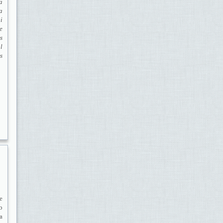
a
a
i
e
s
l
s
e
b
a