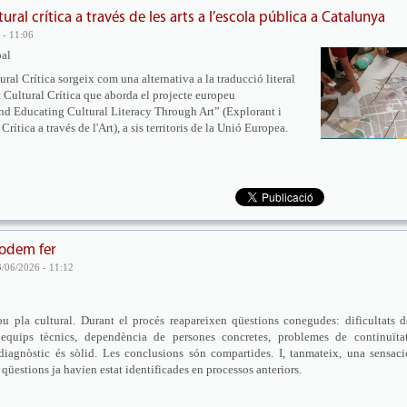
ural crítica a través de les arts a l’escola pública a Catalunya
 - 11:06
bal
ral Crítica sorgeix com una alternativa a la traducció literal
t Cultural Crítica que aborda el projecte europeu
 Educating Cultural Literacy Through Art” (Explorant i
ítica a través de l'Art), a sis territoris de la Unió Europea.
podem fer
3/06/2026 - 11:12
 pla cultural. Durant el procés reapareixen qüestions conegudes: dificultats d
s equips tècnics, dependència de persones concretes, problemes de continuïtat
El diagnòstic és sòlid. Les conclusions són compartides. I, tanmateix, una sensaci
 qüestions ja havien estat identificades en processos anteriors.