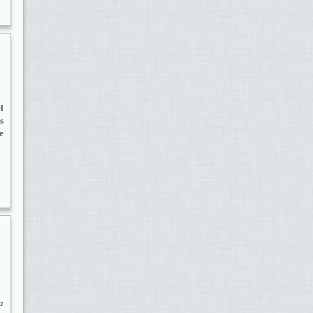
l
s
e
a