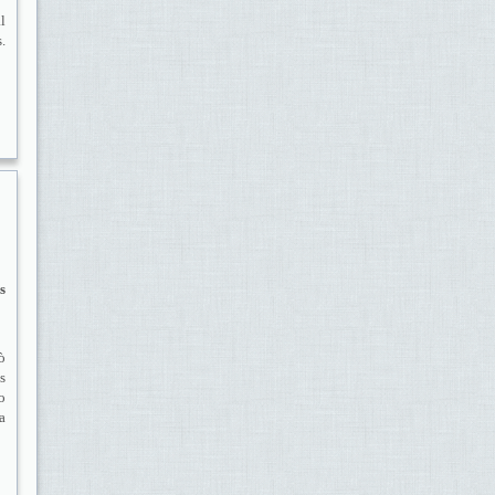
l
.
s
ò
s
o
a