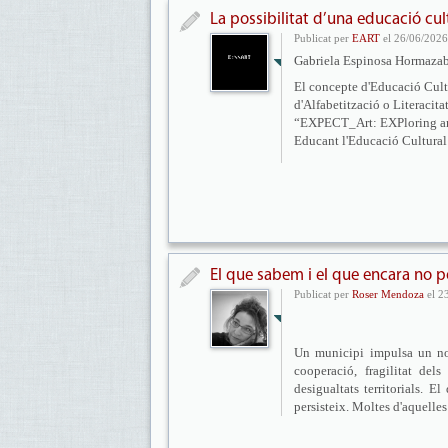
La possibilitat d’una educació cult
Publicat per
EART
el 26/06/2026
Gabriela Espinosa Hormaza
El concepte d'Educació Cultu
d'Alfabetització o Literacita
“EXPECT_Art: EXPloring and
Educant l'Educació Cultural Cr
El que sabem i el que encara no 
Publicat per
Roser Mendoza
el 2
Un municipi impulsa un nou
cooperació, fragilitat del
desigualtats territorials. 
persisteix. Moltes d'aquelles