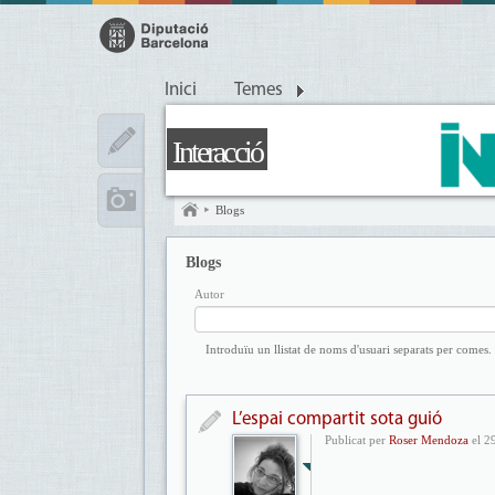
Inici
Temes
Interacció
Blogs
Blogs
Autor
Introduïu un llistat de noms d'usuari separats per comes.
L’espai compartit sota guió
Publicat per
Roser Mendoza
el 2