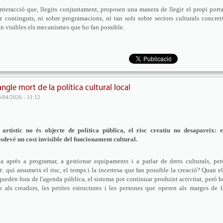
 Interacció que, llegits conjuntament, proposen una manera de llegir el propi porta
 continguts, ni sobre programacions, ni tan sols sobre sectors culturals concrets
Fan visibles els mecanismes que ho fan possible.
ngle mort de la política cultural local
6/04/2026 - 11:12
rtístic no és objecte de política pública, el risc creatiu no desapareix: e
esdevé un cost invisible del funcionament cultural.
ha après a programar, a gestionar equipaments i a parlar de drets culturals, per
t: qui assumeix el risc, el temps i la incertesa que fan possible la creació? Quan el
ueden fora de l'agenda pública, el sistema pot continuar produint activitat, però h
p als creadors, les petites estructures i les persones que operen als marges de l