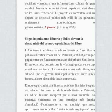
decisions vinculats a una infraestructura cultural de gran
escala i planteja la necessitat d'obrir espais de debat abans
de les fases d'execució. El projecte es converteix així en
objecte de discussió pública més enllà de les qüestions
estrictament arquitectòniques o
pressupostàries.
Infoanoia
(17 maig 2026)
Sitges impulsa una llibreria pública davant la
desaparició del comerç especialitzat del llibre
L'Ajuntament de Sitges treballa en l'obertura d'una llibreria
pública a l'edifici rehabilitat del Patronat, amb l'objectiu que
pugui entrar en funcionament abans del pròxim Sant Jordi.
El projecte neix després que la vila hagi quedat sense cap
establiment dedicat exclusivament a la venda de llibres, una
situació que el govern municipal atribueix, entre altres
factors, al cost elevat dels locals comercials.
El nou espai combinarà llibreria, activitats literàries i espais
de trobada, i formarà part de la rehabilitació del Patronat,
un edifici històric recuperat per a usos culturals. La
iniciativa s'emmarca en una estratègia més àmplia
d'ampliació d'equipaments en un municipi que creix
aproximadament un miler d'habitants cada any i que afronta