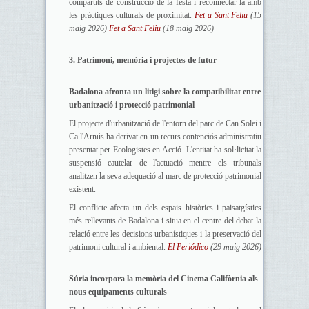
compartits de construcció de la festa i reconnectar-la amb
les pràctiques culturals de proximitat.
Fet a Sant Feliu
(15
maig 2026)
Fet a Sant Feliu
(18 maig 2026)
3. Patrimoni, memòria i projectes de futur
Badalona afronta un litigi sobre la compatibilitat entre
urbanització i protecció patrimonial
El projecte d'urbanització de l'entorn del parc de Can Solei i
Ca l'Arnús ha derivat en un recurs contenciós administratiu
presentat per Ecologistes en Acció. L'entitat ha sol·licitat la
suspensió cautelar de l'actuació mentre els tribunals
analitzen la seva adequació al marc de protecció patrimonial
existent.
El conflicte afecta un dels espais històrics i paisatgístics
més rellevants de Badalona i situa en el centre del debat la
relació entre les decisions urbanístiques i la preservació del
patrimoni cultural i ambiental.
El Periódico
(29 maig 2026)
Súria incorpora la memòria del Cinema Califòrnia als
nous equipaments culturals