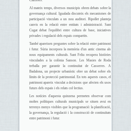
Clarisses.
Al mateix temps, diversos municipis obren debats sobre la
governança cultural. Igualada discuteix els mecanismes de
participació vinculats a un nou auditori. Ripollet planteja
canvis en la relació entre entitats i administració. Sant
Cugat debat l'equilibri entre cultura de base, iniciatives
privades i regulació dels espais compartits.
També apareixen preguntes sobre la relació entre patrimoni
i futur. Súria incorpora la memòria d'un antic cinema als
nous equipaments culturals. Sant Feliu recupera històries
vinculades a la colònia Sanson. Les Masies de Roda
treballa per garantir la continuïtat de Casserres. A
Badalona, un projecte urbanístic obre un debat sobre els
límits de la protecció patrimonial. En tots aquests casos, el
patrimoni apareix vinculat a decisions que afecten els usos
futurs dels espais i els relats col·lectius.
Les notícies d'aquesta quinzena permeten observar com
moltes polítiques culturals municipals se situen avui en
terrenys menys visibles que la programació: la planificació,
la governança, la regulació i la construcció de continuïtats
entre patrimoni i futur.