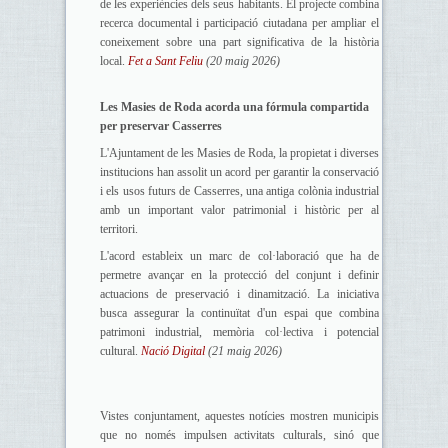
de les experiències dels seus habitants. El projecte combina
recerca documental i participació ciutadana per ampliar el
coneixement sobre una part significativa de la història
local.
Fet a Sant Feliu
(20 maig 2026)
Les Masies de Roda acorda una fórmula compartida
per preservar Casserres
L'Ajuntament de les Masies de Roda, la propietat i diverses
institucions han assolit un acord per garantir la conservació
i els usos futurs de Casserres, una antiga colònia industrial
amb un important valor patrimonial i històric per al
territori.
L'acord estableix un marc de col·laboració que ha de
permetre avançar en la protecció del conjunt i definir
actuacions de preservació i dinamització. La iniciativa
busca assegurar la continuïtat d'un espai que combina
patrimoni industrial, memòria col·lectiva i potencial
cultural.
Nació Digital
(21 maig 2026)
Vistes conjuntament, aquestes notícies mostren municipis
que no només impulsen activitats culturals, sinó que