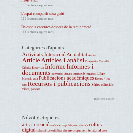
prioritats...
150 lectures aquest mes
L’espai compartit sota guió
113 lectures aquest mes
Els espais escènics després de la recuperació
111 lectures aquest mes
Categories d'apunts
Activitats Interacció
Actualitat
Anuari
Article
Articles i anàlisi
Compartim
Consells
Informe
Informes i
Crònica
Entrevista
documents
Llibre
Interacció: debats
Interacció: jornades
Publicacions acadèmiques
Manual, guia
Recurs / lloc
Recursos i publicacions
Sèries editorials
web
Vídeo, pòdcast
més categories
Núvol d'etiquetes
arts i creació
cultura
avaluació de polítiques culturals
digital
desenvolupament territorial
drets
cultura i sostenibilitat