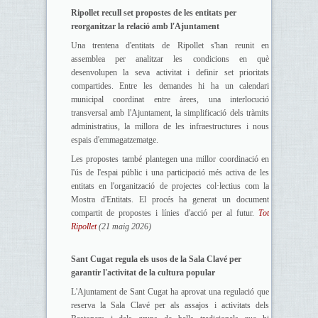
Ripollet recull set propostes de les entitats per
reorganitzar la relació amb l'Ajuntament
Una trentena d'entitats de Ripollet s'han reunit en
assemblea per analitzar les condicions en què
desenvolupen la seva activitat i definir set prioritats
compartides. Entre les demandes hi ha un calendari
municipal coordinat entre àrees, una interlocució
transversal amb l'Ajuntament, la simplificació dels tràmits
administratius, la millora de les infraestructures i nous
espais d'emmagatzematge.
Les propostes també plantegen una millor coordinació en
l'ús de l'espai públic i una participació més activa de les
entitats en l'organització de projectes col·lectius com la
Mostra d'Entitats. El procés ha generat un document
compartit de propostes i línies d'acció per al futur.
Tot
Ripollet
(21 maig 2026)
Sant Cugat regula els usos de la Sala Clavé per
garantir l'activitat de la cultura popular
L'Ajuntament de Sant Cugat ha aprovat una regulació que
reserva la Sala Clavé per als assajos i activitats dels