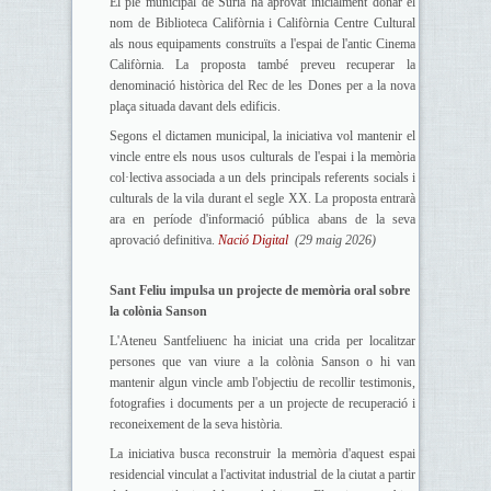
El ple municipal de Súria ha aprovat inicialment donar el
nom de Biblioteca Califòrnia i Califòrnia Centre Cultural
als nous equipaments construïts a l'espai de l'antic Cinema
Califòrnia. La proposta també preveu recuperar la
denominació històrica del Rec de les Dones per a la nova
plaça situada davant dels edificis.
Segons el dictamen municipal, la iniciativa vol mantenir el
vincle entre els nous usos culturals de l'espai i la memòria
col·lectiva associada a un dels principals referents socials i
culturals de la vila durant el segle XX. La proposta entrarà
ara en període d'informació pública abans de la seva
aprovació definitiva.
Nació Digital
(29 maig 2026)
Sant Feliu impulsa un projecte de memòria oral sobre
la colònia Sanson
L'Ateneu Santfeliuenc ha iniciat una crida per localitzar
persones que van viure a la colònia Sanson o hi van
mantenir algun vincle amb l'objectiu de recollir testimonis,
fotografies i documents per a un projecte de recuperació i
reconeixement de la seva història.
La iniciativa busca reconstruir la memòria d'aquest espai
residencial vinculat a l'activitat industrial de la ciutat a partir