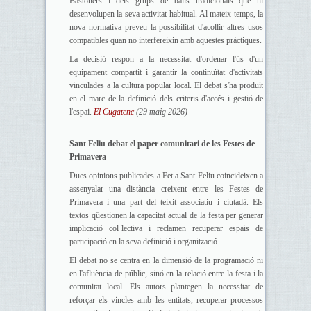
Bastoners i dels grups de balls tradicionals que hi
desenvolupen la seva activitat habitual. Al mateix temps, la
nova normativa preveu la possibilitat d'acollir altres usos
compatibles quan no interfereixin amb aquestes pràctiques.
La decisió respon a la necessitat d'ordenar l'ús d'un
equipament compartit i garantir la continuïtat d'activitats
vinculades a la cultura popular local. El debat s'ha produït
en el marc de la definició dels criteris d'accés i gestió de
l'espai.
El Cugatenc
(29 maig 2026)
Sant Feliu debat el paper comunitari de les Festes de
Primavera
Dues opinions publicades a Fet a Sant Feliu coincideixen a
assenyalar una distància creixent entre les Festes de
Primavera i una part del teixit associatiu i ciutadà. Els
textos qüestionen la capacitat actual de la festa per generar
implicació col·lectiva i reclamen recuperar espais de
participació en la seva definició i organització.
El debat no se centra en la dimensió de la programació ni
en l'afluència de públic, sinó en la relació entre la festa i la
comunitat local. Els autors plantegen la necessitat de
reforçar els vincles amb les entitats, recuperar processos