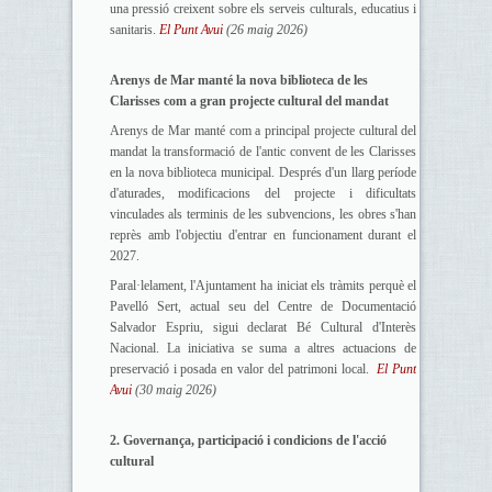
una pressió creixent sobre els serveis culturals, educatius i
sanitaris.
El Punt Avui
(26 maig 2026)
Arenys de Mar manté la nova biblioteca de les
Clarisses com a gran projecte cultural del mandat
Arenys de Mar manté com a principal projecte cultural del
mandat la transformació de l'antic convent de les Clarisses
en la nova biblioteca municipal. Després d'un llarg període
d'aturades, modificacions del projecte i dificultats
vinculades als terminis de les subvencions, les obres s'han
reprès amb l'objectiu d'entrar en funcionament durant el
2027.
Paral·lelament, l'Ajuntament ha iniciat els tràmits perquè el
Pavelló Sert, actual seu del Centre de Documentació
Salvador Espriu, sigui declarat Bé Cultural d'Interès
Nacional. La iniciativa se suma a altres actuacions de
preservació i posada en valor del patrimoni local.
El Punt
Avui
(30 maig 2026)
2. Governança, participació i condicions de l'acció
cultural