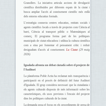
Granollers. La iniciativa articula accions de divulgació
científica distribuïdes per diferents espais de la ciutat i
busca ampliar l'accés al coneixement científic més enllà
dels entorns educatius formals.
L’estratègia connecta centres educatius, entitats socials i
agents científics locals a través de projectes com Ciència al
barri, Ciència al transport públic o Matemàtiques al
comerç. El programa forma part de les polítiques
municipals de ciutat educadora i utilitza la cultura científica
com a eina per fomentar el pensament crític i reduir
desigualtats d'accés al coneixement.
La Ciutat
(29 maig
2026)
Igualada afronta un debat ciutadà sobre el projecte de
l'Auditori
La plataforma Poble Actiu ha reclamat més transparència i
participació en el procés de definició del futur Auditori
d'Igualada. El grup considera necessari que la ciutadania i
els agents culturals disposin de més informació sobre les
característiques, els usos previstos i l'encaix del projecte
dins les polítiques culturals de la ciutat.
La demanda posa el focus en els procediments de presa de