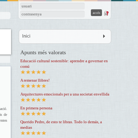
usuari
contrasenya
Inici
Apunts més valorats
Educació cultural sostenible: aprendre a governar en
comú
A remenar llibres!
Arquitectures emocionals per a una societat envellida
En primera persona
ació.
is de
enten
Querido Pedro, de esto te libras. Todo lo demás, a
medias