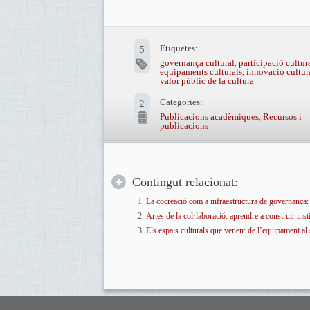
Etiquetes:
5
governança cultural
,
participació cultur
equipaments culturals
,
innovació cultur
valor públic de la cultura
Categories:
2
Publicacions acadèmiques
,
Recursos i
publicacions
Contingut relacionat:
La cocreació com a infraestructura de governança: 
Artes de la col·laboració: aprendre a construir in
Els espais culturals que venen: de l’equipament al 