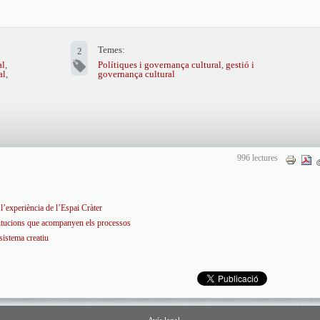
Temes:
2
al
,
Polítiques i governança cultural
,
gestió i
al
,
governança cultural
996 lectures
l’experiència de l’Espai Cràter
stitucions que acompanyen els processos
sistema creatiu