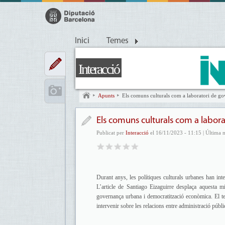
Inici
Temes
Interacció
Apunts
Els comuns culturals com a laboratori de g
Els comuns culturals com a labor
Publicat per
Interacció
el 16/11/2023 - 11:15 | Última 
Durant anys, les polítiques culturals urbanes han int
L’article de Santiago Eizaguirre desplaça aquesta m
governança urbana i democratització econòmica. El tex
intervenir sobre les relacions entre administració públ