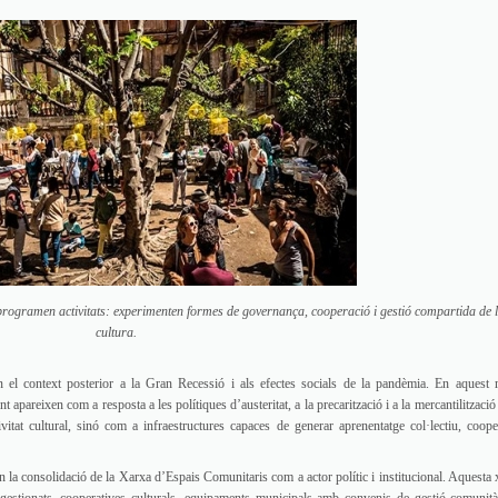
rogramen activitats: experimenten formes de governança, cooperació i gestió compartida de 
cultura.
en el context posterior a la Gran Recessió i als efectes socials de la pandèmia. En aquest 
 apareixen com a resposta a les polítiques d’austeritat, a la precarització i a la mercantilització
tat cultural, sinó com a infraestructures capaces de generar aprenentatge col·lectiu, coope
en la consolidació de la Xarxa d’Espais Comunitaris com a actor polític i institucional. Aquesta 