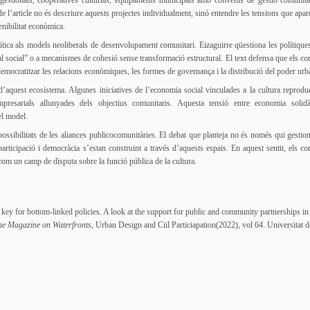
togestionats, cooperatives culturals, equipaments municipals amb convenis de gestió comunità
 de l’article no és descriure aquests projectes individualment, sinó entendre les tensions que apa
enibilitat econòmica.
rítica als models neoliberals de desenvolupament comunitari. Eizaguirre qüestiona les polítique
ital social” o a mecanismes de cohesió sense transformació estructural. El text defensa que els c
 democratitzar les relacions econòmiques, les formes de governança i la distribució del poder urb
 d’aquest ecosistema. Algunes iniciatives de l’economia social vinculades a la cultura reprodu
presarials allunyades dels objectius comunitaris. Aquesta tensió entre economia solidà
el model.
s possibilitats de les aliances publicocomunitàries. El debat que planteja no és només qui gestion
participació i democràcia s’estan construint a través d’aquests espais. En aquest sentit, els c
om un camp de disputa sobre la funció pública de la cultura.
key for bottom-linked policies. A look at the support for public and community partnerships in
ine Magazine on Waterfronts
, Urban Design and Ciil Particiapation(2022), vol 64. Universitat d