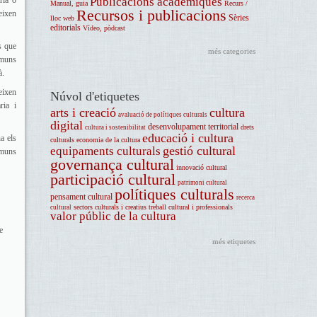
ria o
Publicacions acadèmiques
Manual, guia
Recurs /
Recursos i publicacions
reixen
Sèries
lloc web
editorials
Vídeo, pòdcast
s que
més categories
omuns
à.
eixen
Núvol d'etiquetes
ria i
arts i creació
cultura
avaluació de polítiques culturals
digital
desenvolupament territorial
drets
cultura i sostenibilitat
educació i cultura
a els
culturals
economia de la cultura
gestió cultural
equipaments culturals
omuns
governança cultural
innovació cultural
participació cultural
patrimoni cultural
polítiques culturals
pensament cultural
recerca
sectors culturals i creatius
treball cultural i professionals
cultural
valor públic de la cultura
e
més etiquetes