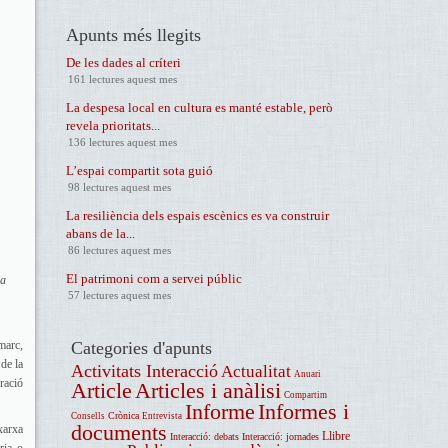
Apunts més llegits
De les dades al críteri
161 lectures aquest mes
La despesa local en cultura es manté estable, però
revela prioritats...
136 lectures aquest mes
L’espai compartit sota guió
98 lectures aquest mes
La resiliència dels espais escènics es va construir
abans de la...
86 lectures aquest mes
El patrimoni com a servei públic
la
57 lectures aquest mes
marc,
Categories d'apunts
 de la
Activitats Interacció
Actualitat
Anuari
ració
Article
Articles i anàlisi
Compartim
Informe
Informes i
Crònica
Consells
Entrevista
documents
xarxa
Llibre
Interacció: debats
Interacció: jornades