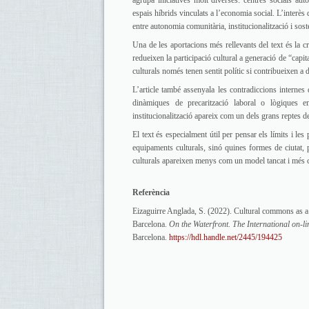
agrupa iniciatives molt diverses: centres socials au
espais híbrids vinculats a l’economia social. L’interès
entre autonomia comunitària, institucionalització i sost
Una de les aportacions més rellevants del text és la c
redueixen la participació cultural a generació de “cap
culturals només tenen sentit polític si contribueixen a
L’article també assenyala les contradiccions internes
dinàmiques de precarització laboral o lògiques em
institucionalització apareix com un dels grans reptes d
El text és especialment útil per pensar els límits i le
equipaments culturals, sinó quines formes de ciutat, 
culturals apareixen menys com un model tancat i més c
Referència
Eizaguirre Anglada, S. (2022). Cultural commons as a 
Barcelona.
On the Waterfront. The International on-l
Barcelona.
https://hdl.handle.net/2445/194425