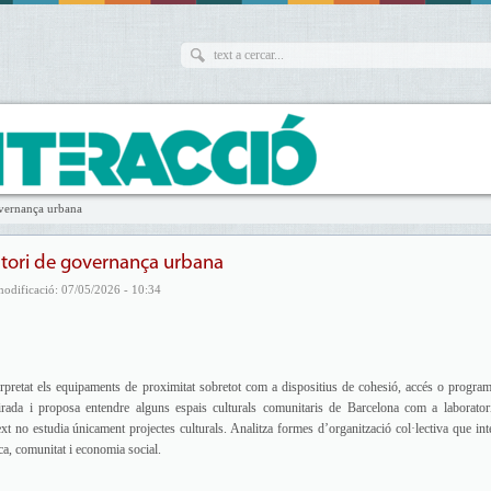
overnança urbana
atori de governança urbana
modificació: 07/05/2026 - 10:34
erpretat els equipaments de proximitat sobretot com a dispositius de cohesió, accés o program
irada i proposa entendre alguns espais culturals comunitaris de Barcelona com a laborator
t no estudia únicament projectes culturals. Analitza formes d’organització col·lectiva que int
ica, comunitat i economia social.