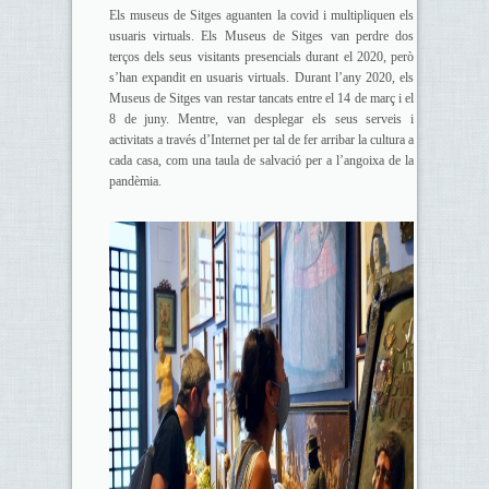
Els museus de Sitges aguanten la covid i multipliquen els
usuaris virtuals. Els Museus de Sitges van perdre dos
terços dels seus visitants presencials durant el 2020, però
s’han expandit en usuaris virtuals. Durant l’any 2020, els
Museus de Sitges van restar tancats entre el 14 de març i el
8 de juny. Mentre, van desplegar els seus serveis i
activitats a través d’Internet per tal de fer arribar la cultura a
cada casa, com una taula de salvació per a l’angoixa de la
pandèmia.