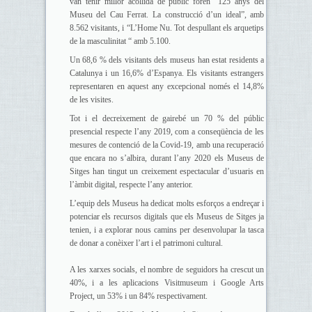
van tenir millor acollida de públic foren “125 anys del
Museu del Cau Ferrat. La construcció d’un ideal”, amb
8.562 visitants, i “L’Home Nu. Tot despullant els arquetips
de la masculinitat “ amb 5.100.
Un 68,6 % dels visitants dels museus han estat residents a
Catalunya i un 16,6% d’Espanya. Els visitants estrangers
representaren en aquest any excepcional només el 14,8%
de les visites.
Tot i el decreixement de gairebé un 70 % del públic
presencial respecte l’any 2019, com a conseqüència de les
mesures de contenció de la Covid-19, amb una recuperació
que encara no s’albira, durant l’any 2020 els Museus de
Sitges han tingut un creixement espectacular d’usuaris en
l’àmbit digital, respecte l’any anterior.
L’equip dels Museus ha dedicat molts esforços a endreçar i
potenciar els recursos digitals que els Museus de Sitges ja
tenien, i a explorar nous camins per desenvolupar la tasca
de donar a conèixer l’art i el patrimoni cultural.
A les xarxes socials, el nombre de seguidors ha crescut un
40%, i a les aplicacions Visitmuseum i Google Arts
Project, un 53% i un 84% respectivament.