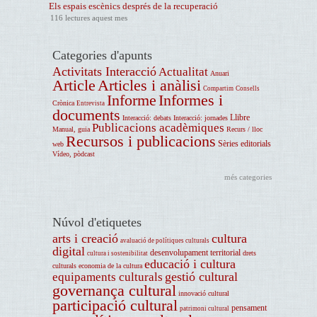
Els espais escènics després de la recuperació
116 lectures aquest mes
Categories d'apunts
Activitats Interacció
Actualitat
Anuari
Article
Articles i anàlisi
Compartim
Consells
Informe
Informes i
Crònica
Entrevista
documents
Llibre
Interacció: debats
Interacció: jornades
Publicacions acadèmiques
Manual, guia
Recurs / lloc
Recursos i publicacions
Sèries editorials
web
Vídeo, pòdcast
més categories
Núvol d'etiquetes
arts i creació
cultura
avaluació de polítiques culturals
digital
desenvolupament territorial
drets
cultura i sostenibilitat
educació i cultura
culturals
economia de la cultura
gestió cultural
equipaments culturals
governança cultural
innovació cultural
participació cultural
pensament
patrimoni cultural