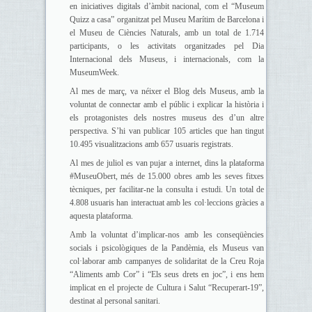
en iniciatives digitals d’àmbit nacional, com el “Museum
Quizz a casa” organitzat pel Museu Marítim de Barcelona i
el Museu de Ciències Naturals, amb un total de 1.714
participants, o les activitats organitzades pel Dia
Internacional dels Museus, i internacionals, com la
MuseumWeek.
Al mes de març, va néixer el Blog dels Museus, amb la
voluntat de connectar amb el públic i explicar la història i
els protagonistes dels nostres museus des d’un altre
perspectiva. S’hi van publicar 105 articles que han tingut
10.495 visualitzacions amb 657 usuaris registrats.
Al mes de juliol es van pujar a internet, dins la plataforma
#MuseuObert, més de 15.000 obres amb les seves fitxes
tècniques, per facilitar-ne la consulta i estudi. Un total de
4.808 usuaris han interactuat amb les col·leccions gràcies a
aquesta plataforma.
Amb la voluntat d’implicar-nos amb les conseqüències
socials i psicològiques de la Pandèmia, els Museus van
col·laborar amb campanyes de solidaritat de la Creu Roja
“Aliments amb Cor” i “Els seus drets en joc”, i ens hem
implicat en el projecte de Cultura i Salut “Recuperart-19”,
destinat al personal sanitari.