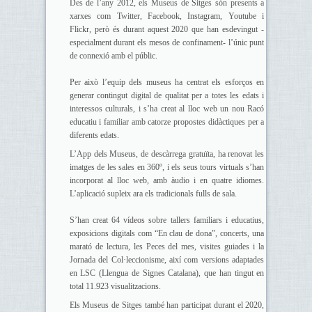
Des de l’any 2012, els Museus de Sitges són presents a
xarxes com Twitter, Facebook, Instagram, Youtube i
Flickr, però és durant aquest 2020 que han esdevingut -
especialment durant els mesos de confinament- l’únic punt
de connexió amb el públic.
Per això l’equip dels museus ha centrat els esforços en
generar contingut digital de qualitat per a totes les edats i
interessos culturals, i s’ha creat al lloc web un nou Racó
educatiu i familiar amb catorze propostes didàctiques per a
diferents edats.
L’App dels Museus, de descàrrega gratuïta, ha renovat les
imatges de les sales en 360º, i els seus tours virtuals s’han
incorporat al lloc web, amb àudio i en quatre idiomes.
L’aplicació supleix ara els tradicionals fulls de sala.
S’han creat 64 vídeos sobre tallers familiars i educatius,
exposicions digitals com “En clau de dona”, concerts, una
marató de lectura, les Peces del mes, visites guiades i la
Jornada del Col·leccionisme, així com versions adaptades
en LSC (Llengua de Signes Catalana), que han tingut en
total 11.923 visualitzacions.
Els Museus de Sitges també han participat durant el 2020,