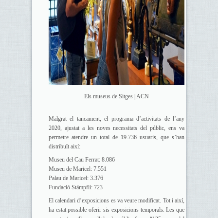
Els museus de Sitges | ACN
Malgrat el tancament, el programa d’activitats de l’any
2020, ajustat a les noves necessitats del públic, ens va
permetre atendre un total de 19.736 usuaris, que s’han
distribuït així:
Museu del Cau Ferrat: 8.086
Museu de Maricel: 7.551
Palau de Maricel: 3.376
Fundació Stämpfli: 723
El calendari d’exposicions es va veure modificat. Tot i així,
ha estat possible oferir sis exposicions temporals. Les que