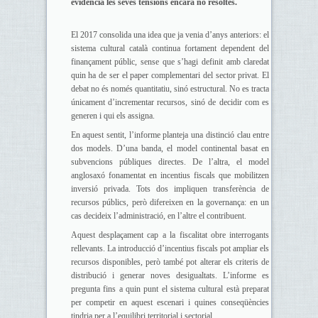
evidència les seves tensions encara no resoltes.
El 2017 consolida una idea que ja venia d’anys anteriors: el
sistema cultural català continua fortament dependent del
finançament públic, sense que s’hagi definit amb claredat
quin ha de ser el paper complementari del sector privat. El
debat no és només quantitatiu, sinó estructural. No es tracta
únicament d’incrementar recursos, sinó de decidir com es
generen i qui els assigna.
En aquest sentit, l’informe planteja una distinció clau entre
dos models. D’una banda, el model continental basat en
subvencions públiques directes. De l’altra, el model
anglosaxó fonamentat en incentius fiscals que mobilitzen
inversió privada. Tots dos impliquen transferència de
recursos públics, però difereixen en la governança: en un
cas decideix l’administració, en l’altre el contribuent.
Aquest desplaçament cap a la fiscalitat obre interrogants
rellevants. La introducció d’incentius fiscals pot ampliar els
recursos disponibles, però també pot alterar els criteris de
distribució i generar noves desigualtats. L’informe es
pregunta fins a quin punt el sistema cultural està preparat
per competir en aquest escenari i quines conseqüències
tindria per a l’equilibri territorial i sectorial.