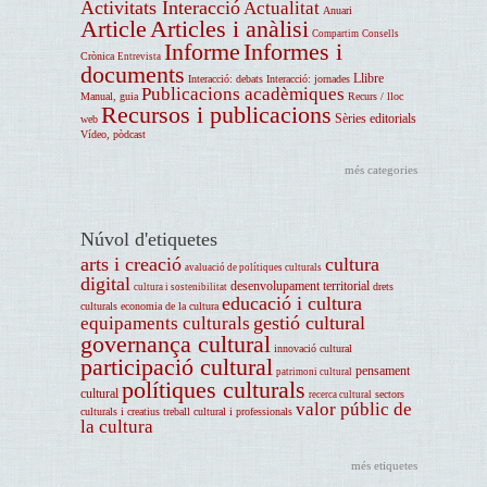
Activitats Interacció
Actualitat
Anuari
Article
Articles i anàlisi
Compartim
Consells
Informe
Informes i
Crònica
Entrevista
documents
Llibre
Interacció: debats
Interacció: jornades
Publicacions acadèmiques
Manual, guia
Recurs / lloc
Recursos i publicacions
Sèries editorials
web
Vídeo, pòdcast
més categories
Núvol d'etiquetes
arts i creació
cultura
avaluació de polítiques culturals
digital
desenvolupament territorial
drets
cultura i sostenibilitat
educació i cultura
culturals
economia de la cultura
gestió cultural
equipaments culturals
governança cultural
innovació cultural
participació cultural
pensament
patrimoni cultural
polítiques culturals
cultural
sectors
recerca cultural
valor públic de
culturals i creatius
treball cultural i professionals
la cultura
més etiquetes