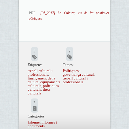
PDF
[05_2017] La Cultura, eix de les polítiques
públiques
5
2
Etiquetes:
Temes:
treball cultural i
Polítiques i
professionals
,
governança cultural
,
finançament de la
treball cultural i
cultura
,
equipaments
professionals
culturals
,
polítiques
culturals
,
drets
culturals
2
Categories:
Informe
,
Informes i
documents