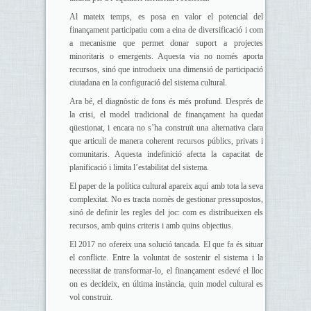
Al mateix temps, es posa en valor el potencial del
finançament participatiu com a eina de diversificació i com
a mecanisme que permet donar suport a projectes
minoritaris o emergents. Aquesta via no només aporta
recursos, sinó que introdueix una dimensió de participació
ciutadana en la configuració del sistema cultural.
Ara bé, el diagnòstic de fons és més profund. Després de
la crisi, el model tradicional de finançament ha quedat
qüestionat, i encara no s’ha construït una alternativa clara
que articuli de manera coherent recursos públics, privats i
comunitaris. Aquesta indefinició afecta la capacitat de
planificació i limita l’estabilitat del sistema.
El paper de la política cultural apareix aquí amb tota la seva
complexitat. No es tracta només de gestionar pressupostos,
sinó de definir les regles del joc: com es distribueixen els
recursos, amb quins criteris i amb quins objectius.
El 2017 no ofereix una solució tancada. El que fa és situar
el conflicte. Entre la voluntat de sostenir el sistema i la
necessitat de transformar-lo, el finançament esdevé el lloc
on es decideix, en última instància, quin model cultural es
vol construir.