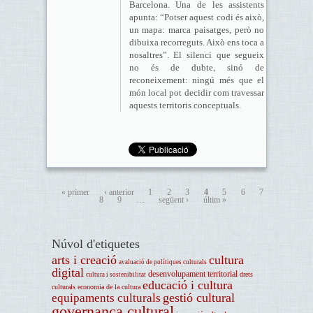
Barcelona. Una de les assistents
apunta: “Potser aquest codi és això,
un mapa: marca paisatges, però no
dibuixa recorreguts. Això ens toca a
nosaltres”. El silenci que segueix
no és de dubte, sinó de
reconeixement: ningú més que el
món local pot decidir com travessar
aquests territoris conceptuals.
« primer
‹ anterior
1
2
3
4
5
6
7
8
9
…
següent ›
últim »
Núvol d'etiquetes
arts i creació
cultura
avaluació de polítiques culturals
digital
desenvolupament territorial
drets
cultura i sostenibilitat
educació i cultura
culturals
economia de la cultura
gestió cultural
equipaments culturals
governança cultural