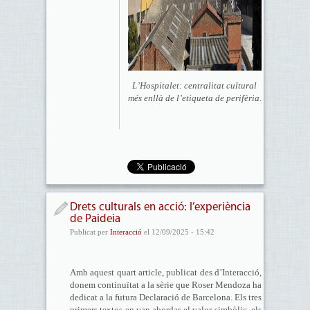
L’Hospitalet: centralitat cultural
més enllà de l’etiqueta de perifèria.
Drets culturals en acció: l’experiència
de Paideia
Publicat per
Interacció
el 12/09/2025 - 15:42
Amb aquest quart article, publicat des d’Interacció,
donem continuïtat a la sèrie que Roser Mendoza ha
dedicat a la futura Declaració de Barcelona. Els tres
primers textos en van abordar el valor simbòlic, els