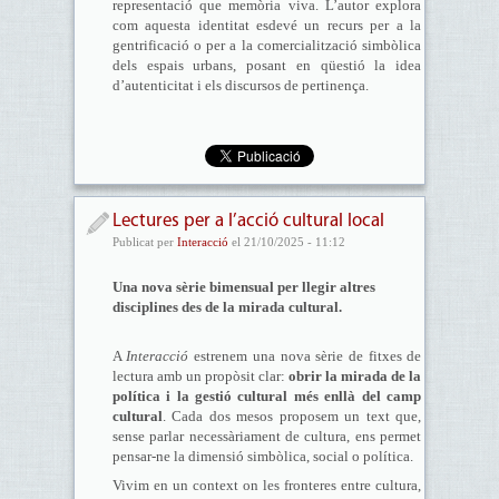
representació que memòria viva. L’autor explora
com aquesta identitat esdevé un recurs per a la
gentrificació o per a la comercialització simbòlica
dels espais urbans, posant en qüestió la idea
d’autenticitat i els discursos de pertinença.
Lectures per a l’acció cultural local
Publicat per
Interacció
el 21/10/2025 - 11:12
Una nova sèrie bimensual per llegir altres
disciplines des de la mirada cultural.
A
Interacció
estrenem una nova sèrie de fitxes de
lectura amb un propòsit clar:
obrir la mirada de la
política i la gestió cultural més enllà del camp
cultural
. Cada dos mesos proposem un text que,
sense parlar necessàriament de cultura, ens permet
pensar-ne la dimensió simbòlica, social o política.
Vivim en un context on les fronteres entre cultura,