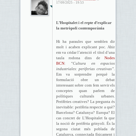
17/09/2025 - 19:53
L’Hospitalet i el repte d’explicar
la metròpoli contemporània
Hi ha paraules que semblen dir
molt i acaben explicant poc. Ahir
em va cridar l’atenció el títol d’una
taula rodona dins de
Nodes
BCN
:
“Cultura en espacios
industriales: periferias creativas”
.
Em va sorprendre perquè la
formulació obre un debat
interessant sobre com fem servir els
conceptes quan parlem de
polítiques culturals urbanes.
Perifèries creatives? La pregunta és
inevitable: perifèria respecte a què?
Barcelona? Catalunya? Europa? El
cas concret de L’Hospitalet fa que
la noció de perifèria grinyoli. És la
segona ciutat més poblada de
Catalunya, connectada físicament i