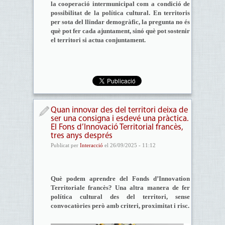
la cooperació intermunicipal com a condició de
possibilitat de la política cultural. En territoris
per sota del llindar demogràfic, la pregunta no és
què pot fer cada ajuntament, sinó què pot sostenir
el territori si actua conjuntament.
Quan innovar des del territori deixa de
ser una consigna i esdevé una pràctica.
El Fons d’Innovació Territorial francès,
tres anys després
Publicat per
Interacció
el 26/09/2025 - 11:12
Què podem aprendre del Fonds d’Innovation
Territoriale francès? Una altra manera de fer
política cultural des del territori, sense
convocatòries però amb criteri, proximitat i risc.