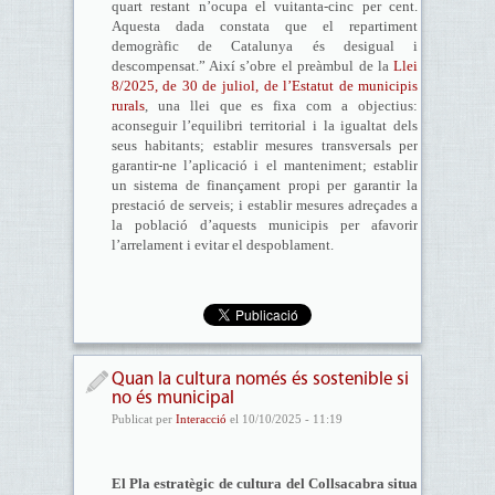
quart restant n’ocupa el vuitanta-cinc per cent.
Aquesta dada constata que el repartiment
demogràfic de Catalunya és desigual i
descompensat.” Així s’obre el preàmbul de la
Llei
8/2025, de 30 de juliol, de l’Estatut de municipis
rurals
, una llei que es fixa com a objectius:
aconseguir l’equilibri territorial i la igualtat dels
seus habitants; establir mesures transversals per
garantir-ne l’aplicació i el manteniment; establir
un sistema de finançament propi per garantir la
prestació de serveis; i establir mesures adreçades a
la població d’aquests municipis per afavorir
l’arrelament i evitar el despoblament.
Quan la cultura només és sostenible si
no és municipal
Publicat per
Interacció
el 10/10/2025 - 11:19
El Pla estratègic de cultura del Collsacabra situa