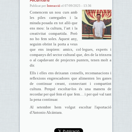
Alcántara
Publicat per
Interacció
el 07/09/2025 - 13:36
Comencem un nou curs amb
les piles carregades i la
mirada posada en tot allò que
ens mou: la cultura, l’art i la
creativitat compartida. Però
no ho fem soles. Aquest any,
seguim obrint la porta a veus
que ens inspiren: amics, col·legues, experts i
companys del sector cultural que, des de la trinxera
o al capdavant de projectes punters, tenen molt a
dir.
Ells i elles ens deixaran consells, recomanacions i
reflexions engrescadores que alimenten les ganes
de continuar creant, connectant i compartint
cultura. Perquè escoltar-los és una manera de
recordar per què fem el que fem… i per què val tant
la pena continuar.
Al setembre hem volgut escoltar l'aportació
d'Antonio Alcántara.