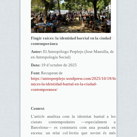
Fingir raíces: la identidad barrial en la ciudad
contemporánea
Autor:
El Antropólogo Perplejo (Jose Mansilla, dr.
en Antropología Social)
Data:
19 d’octubre de 2025
Font:
Recuperat de
https://antroperplejo.wordpress.com/2025/10/19/fingir-
raices-la-identidad-barrial-en-la-ciudad-
contemporanea/
Context
L’article analitza com la identitat barrial a les
ciutats contemporànies —especialment a
Barcelona— es construeix com una posada en
escena: un relat col·lectiu que sovint és més