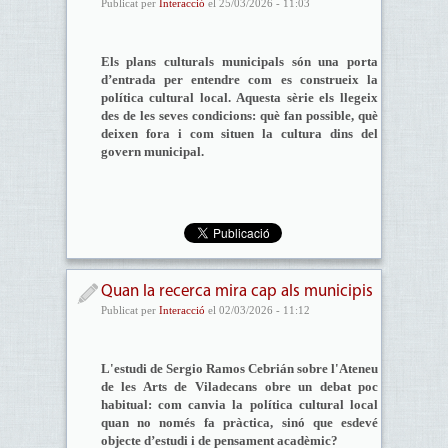
Publicat per
Interacció
el 25/03/2026 - 11:03
Els plans culturals municipals són una porta
d’entrada per entendre com es construeix la
política cultural local. Aquesta sèrie els llegeix
des de les seves condicions: què fan possible, què
deixen fora i com situen la cultura dins del
govern municipal.
Quan la recerca mira cap als municipis
Publicat per
Interacció
el 02/03/2026 - 11:12
L'estudi de Sergio Ramos Cebrián sobre l'Ateneu
de les Arts de Viladecans obre un debat poc
habitual: com canvia la política cultural local
quan no només fa pràctica, sinó que esdevé
objecte d’estudi i de pensament acadèmic?