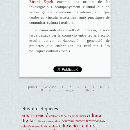
Ricard Espelt
encarna una manera de fer
investigació i acompanyament cultural que no
només genera coneixement acadèmic, sinó que
també es vincula estretament amb pràctiques de
comunitat, cultura i territori.
En sintonia amb els consells d’Interacció, la seva
tasca destaca per la connexió entre teoria i acció,
escolta activa, col·laboració i generació de
projectes que enforteixen les ruralitats i les
polítiques culturals locals.
« primer
‹ anterior
1
2
3
4
5
6
7
8
9
…
següent ›
últim »
Núvol d'etiquetes
arts i creació
cultura
avaluació de polítiques culturals
digital
desenvolupament territorial
drets
cultura i sostenibilitat
educació i cultura
culturals
economia de la cultura