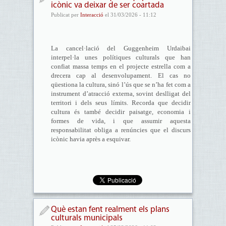
icònic va deixar de ser coartada
Publicat per
Interacció
el 31/03/2026 - 11:12
La cancel·lació del Guggenheim Urdaibai
interpel·la unes polítiques culturals que han
confiat massa temps en el projecte estrella com a
drecera cap al desenvolupament. El cas no
qüestiona la cultura, sinó l’ús que se n’ha fet com a
instrument d’atracció externa, sovint deslligat del
territori i dels seus límits. Recorda que decidir
cultura és també decidir paisatge, economia i
formes de vida, i que assumir aquesta
responsabilitat obliga a renúncies que el discurs
icònic havia après a esquivar.
Què estan fent realment els plans
culturals municipals