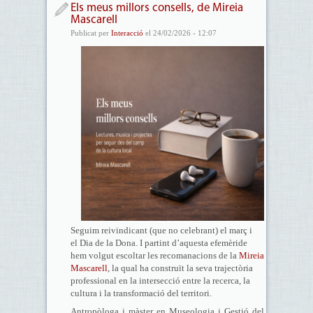
Els meus millors consells, de Mireia
Mascarell
Publicat per
Interacció
el 24/02/2026 - 12:07
Seguim reivindicant (que no celebrant) el març i
el Dia de la Dona. I partint d’aquesta efemèride
hem volgut escoltar les recomanacions de la
Mireia
Mascarell
, la qual ha construït la seva trajectòria
professional en la intersecció entre la recerca, la
cultura i la transformació del territori.
Antropòloga i màster en Museologia i Gestió del