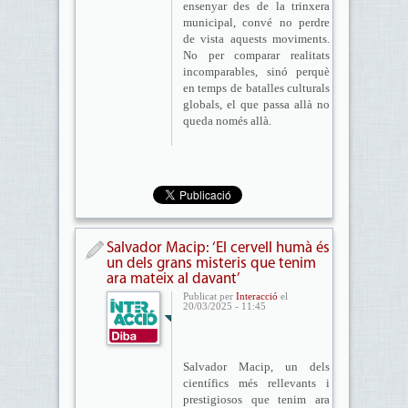
ensenyar des de la trinxera
municipal, convé no perdre
de vista aquests moviments.
No per comparar realitats
incomparables, sinó perquè
en temps de batalles culturals
globals, el que passa allà no
queda només allà.
Salvador Macip: ‘El cervell humà és
un dels grans misteris que tenim
ara mateix al davant’
Publicat per
Interacció
el
20/03/2025 - 11:45
Salvador Macip, un dels
científics més rellevants i
prestigiosos que tenim ara