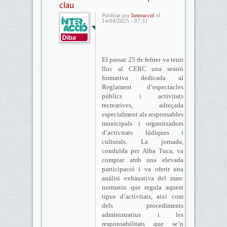
clau
Publicat per
Interacció
el
14/04/2025 - 07:31
El passat 25 de febrer va tenir
lloc al CERC una sessió
formativa dedicada al
Reglament d’espectacles
públics i activitats
recreatives, adreçada
especialment als responsables
municipals i organitzadors
d’activitats lúdiques i
culturals. La jornada,
conduïda per Alba Tuca, va
comptar amb una elevada
participació i va oferir una
anàlisi exhaustiva del marc
normatiu que regula aquest
tipus d’activitats, així com
dels procediments
administratius i les
responsabilitats que se’n