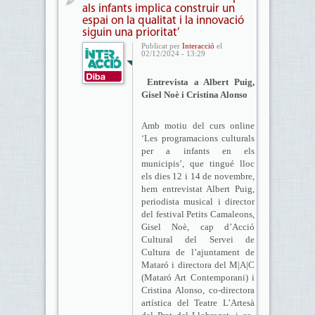
als infants implica construir un
espai on la qualitat i la innovació
siguin una prioritat’
Publicat per
Interacció
el
02/12/2024 - 13:29
Entrevista a Albert Puig,
Gisel Noè i Cristina Alonso
Amb motiu del curs online
‘Les programacions culturals
per a infants en els
municipis’, que tingué lloc
els dies 12 i 14 de novembre,
hem entrevistat Albert Puig,
periodista musical i director
del festival Petits Camaleons,
Gisel Noè, cap d’Acció
Cultural del Servei de
Cultura de l’ajuntament de
Mataró i directora del M|A|C
(Mataró Art Contemporani) i
Cristina Alonso, co-directora
artística del Teatre L’Artesà