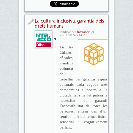
La cultura inclusiva, garantia dels
drets humans
Publicat per
Interacció
el
27/11/2024 - 14:23
En les
últimes
dècades,
i amb la
voluntat
de
treballar per garantir espais
culturals cada vegada més
democràtics i oberts a la
ciutadania, s’ha fet palesa la
necessitat de garantir
l’accessibilitat de totes les
persones, entesa des d’un
sentit ampli del terme: física,
sensorial i cognitivament
parlant.