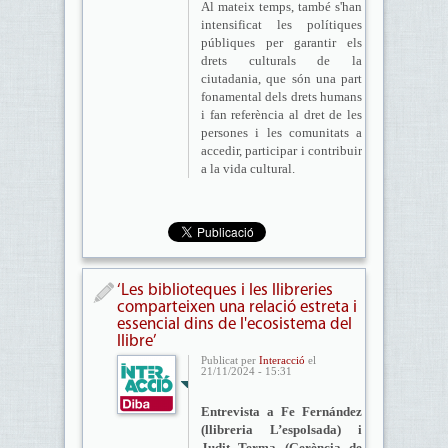
Al mateix temps, també s'han
intensificat les polítiques
públiques per garantir els
drets culturals de la
ciutadania, que són una part
fonamental dels drets humans
i fan referència al dret de les
persones i les comunitats a
accedir, participar i contribuir
a la vida cultural.
‘Les biblioteques i les llibreries
comparteixen una relació estreta i
essencial dins de l'ecosistema del
llibre’
Publicat per
Interacció
el
21/11/2024 - 15:31
Entrevista a Fe Fernández
(llibreria L’espolsada) i
Judit Terma (Gerència de