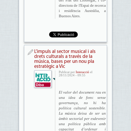
del Prat del Llobregat, i co-
directora de l'Espai de recerca
i residència Austràlia, a
Buenos Aires.
L’impuls al sector musical i als
drets culturals a través de la
música, bases per un nou pla
estratègic a Vic
Publicat per
Interacció
el
28/11/2024 - 09:55
El valor del document rau en
una idea de fons: sense
governança, no hi ha
política cultural sostenible.
La música deixa de ser un
àmbit sectorial per esdevenir
una política pública amb
capacitat d’ordenar i