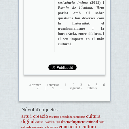
resistència íntima
(2015) i
Escola de l’Ànima
. Hem
parlat amb ell sobre
qüestions tan diverses com
la fraternitat, el
transhumanisme i la
burocràcia, entre d’altres, i
el seu impacte en el món
cultural.
« primer
‹ anterior
1
2
3
4
5
6
7
8
9
…
següent ›
últim »
Núvol d'etiquetes
arts i creació
cultura
avaluació de polítiques culturals
digital
desenvolupament territorial
drets
cultura i sostenibilitat
educació i cultura
culturals
economia de la cultura