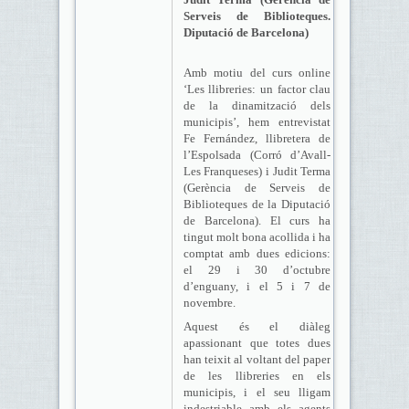
Serveis de Biblioteques.
Diputació de Barcelona)
Amb motiu del curs online
‘Les llibreries: un factor clau
de la dinamització dels
municipis’, hem entrevistat
Fe Fernández, llibretera de
l’Espolsada (Corró d’Avall-
Les Franqueses) i Judit Terma
(Gerència de Serveis de
Biblioteques de la Diputació
de Barcelona). El curs ha
tingut molt bona acollida i ha
comptat amb dues edicions:
el 29 i 30 d’octubre
d’enguany, i el 5 i 7 de
novembre.
Aquest és el diàleg
apassionant que totes dues
han teixit al voltant del paper
de les llibreries en els
municipis, i el seu lligam
indestriable amb els agents