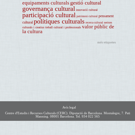
gestió cultural
equipaments culturals
governança cultural
innovació cultural
participació cultural
pensament
patrimoni cultural
polítiques culturals
cultural
sectors
recerca cultural
valor públic de
culturals i creatius
treball cultural i professionals
la cultura
més etiquetes
Avís legal
Centre d'Estudis i Recursos Culturals (CERC). Diputació de Barcelona. Montalegre, 7. Pati
Manning. 08001 Barcelona. Tel. 934 022 565