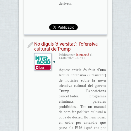
deriven.
No diguis ‘diversitat’: l’ofensiva
cultural de Trump
Publicat per
Interacció
el
14/04/2025 - 07:12
Aquest article és fruit d’una
lectura intensiva (i resistent)
de notícies sobre la nova
ofensiva cultural del govern
Trump. Exposicions
cancel·lades, programes
eliminats, paraules
prohibides... Tot un manual
de com fer política cultural a
cops de decret. Ho hem posat
en ordre per entendre què
passa als EUA i què ens pot