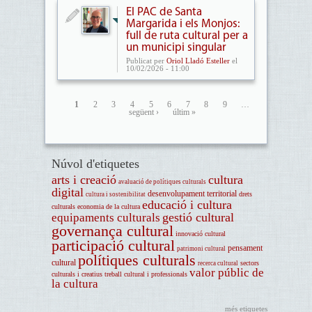
El PAC de Santa
Margarida i els Monjos:
full de ruta cultural per a
un municipi singular
Publicat per
Oriol Lladó Esteller
el
10/02/2026 - 11:00
1
2
3
4
5
6
7
8
9
…
següent ›
últim »
Núvol d'etiquetes
arts i creació
cultura
avaluació de polítiques culturals
digital
desenvolupament territorial
drets
cultura i sostenibilitat
educació i cultura
culturals
economia de la cultura
gestió cultural
equipaments culturals
governança cultural
innovació cultural
participació cultural
pensament
patrimoni cultural
polítiques culturals
cultural
sectors
recerca cultural
valor públic de
culturals i creatius
treball cultural i professionals
la cultura
més etiquetes