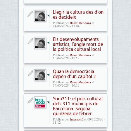
Llegir la cultura des d’on
es decideix
Publicat per
Roser Mendoza
el
04/05/2026 - 13:04
Els desenvolupaments
artístics, l’angle mort de
la política cultural local
Publicat per
Roser Mendoza
el
16/04/2026 - 11:12
Quan la democràcia
depèn d’un capítol 2
Publicat per
Roser Mendoza
el
17/03/2026 - 10:12
Som311: el pols cultural
dels 311 municipis de
Barcelona. Segona
quinzena de febrer
Publicat per
Interacció
el 09/03/2026 -
11:12