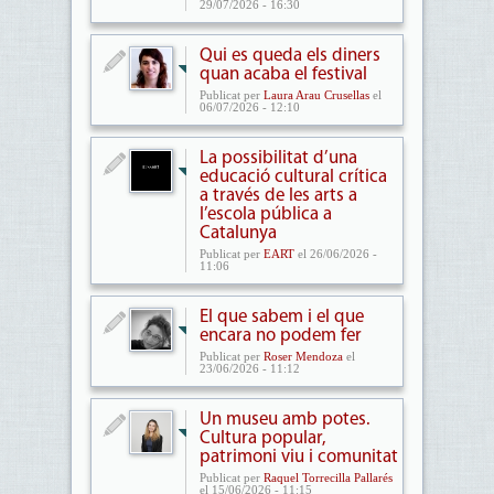
29/07/2026 - 16:30
Qui es queda els diners
quan acaba el festival
Publicat per
Laura Arau Crusellas
el
06/07/2026 - 12:10
La possibilitat d’una
educació cultural crítica
a través de les arts a
l’escola pública a
Catalunya
Publicat per
EART
el 26/06/2026 -
11:06
El que sabem i el que
encara no podem fer
Publicat per
Roser Mendoza
el
23/06/2026 - 11:12
Un museu amb potes.
Cultura popular,
patrimoni viu i comunitat
Publicat per
Raquel Torrecilla Pallarés
el 15/06/2026 - 11:15