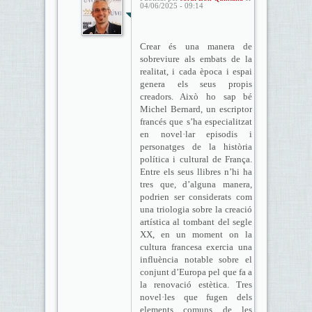
04/06/2025 - 09:14
Crear és una manera de
sobreviure als embats de la
realitat, i cada època i espai
genera els seus propis
creadors. Això ho sap bé
Michel Bernard, un escriptor
francés que s’ha especialitzat
en novel·lar episodis i
personatges de la història
política i cultural de França.
Entre els seus llibres n’hi ha
tres que, d’alguna manera,
podrien ser considerats com
una triologia sobre la creació
artística al tombant del segle
XX, en un moment on la
cultura francesa exercia una
influència notable sobre el
conjunt d’Europa pel que fa a
la renovació estètica. Tres
novel·les que fugen dels
elements comuns de les