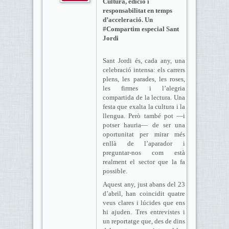
Cultura, edició i
responsabilitat en temps
d’acceleració. Un
#Compartim especial Sant
Jordi
Sant Jordi és, cada any, una
celebració intensa: els carrers
plens, les parades, les roses,
les firmes i l’alegria
compartida de la lectura. Una
festa que exalta la cultura i la
llengua. Però també pot —i
potser hauria— de ser una
oportunitat per mirar més
enllà de l’aparador i
preguntar-nos com està
realment el sector que la fa
possible.
Aquest any, just abans del 23
d’abril, han coincidit quatre
veus clares i lúcides que ens
hi ajuden. Tres entrevistes i
un reportatge que, des de dins