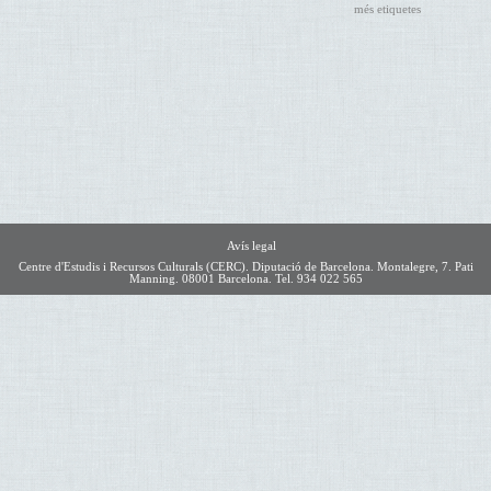
més etiquetes
Avís legal
Centre d'Estudis i Recursos Culturals (CERC). Diputació de Barcelona. Montalegre, 7. Pati
Manning. 08001 Barcelona. Tel. 934 022 565