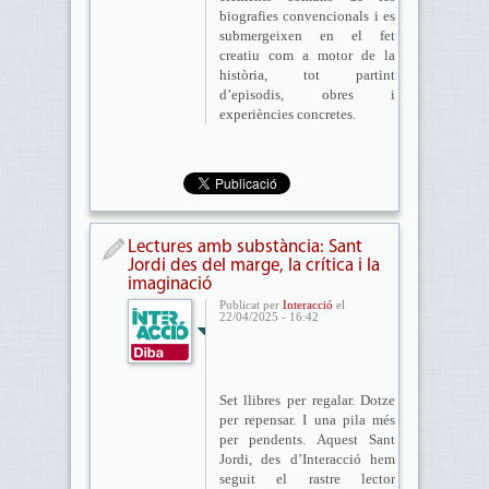
biografies convencionals i es
submergeixen en el fet
creatiu com a motor de la
història, tot partint
d’episodis, obres i
experiències concretes.
Lectures amb substància: Sant
Jordi des del marge, la crítica i la
imaginació
Publicat per
Interacció
el
22/04/2025 - 16:42
Set llibres per regalar. Dotze
per repensar. I una pila més
per pendents. Aquest Sant
Jordi, des d’Interacció hem
seguit el rastre lector