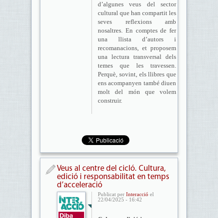
d’algunes veus del sector
cultural que han compartit les
seves reflexions amb
nosaltres. En comptes de fer
una llista d’autors i
recomanacions, et proposem
una lectura transversal dels
temes que les travessen.
Perquè, sovint, els llibres que
ens acompanyen també diuen
molt del món que volem
construir.
Veus al centre del cicló. Cultura,
edició i responsabilitat en temps
d’acceleració
Publicat per
Interacció
el
22/04/2025 - 16:42