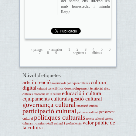
del sector, ens interpel·len
amb honestedat i mirada
llarga.
« primer
‹ anterior
1
2
3
4
5
6
7
8
9
…
següent ›
últim »
Núvol d'etiquetes
arts i creació
cultura
avaluació de polítiques culturals
digital
desenvolupament territorial
drets
cultura i sostenibilitat
educació i cultura
culturals
economia de la cultura
gestió cultural
equipaments culturals
governança cultural
innovació cultural
participació cultural
pensament
patrimoni cultural
polítiques culturals
cultural
sectors
recerca cultural
valor públic de
culturals i creatius
treball cultural i professionals
la cultura