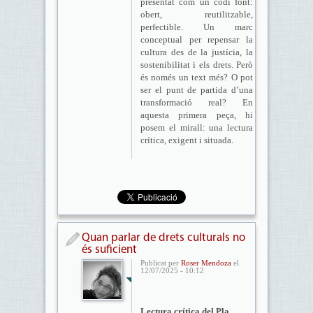
presentat com un codi font:
obert, reutilitzable,
perfectible. Un marc
conceptual per repensar la
cultura des de la justícia, la
sostenibilitat i els drets. Però
és només un text més? O pot
ser el punt de partida d’una
transformació real? En
aquesta primera peça, hi
posem el mirall: una lectura
crítica, exigent i situada.
Quan parlar de drets culturals no
és suficient
Publicat per
Roser Mendoza
el
12/07/2025 - 10:12
Lectura crítica del Pla