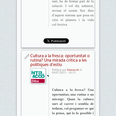
tant, ha de formar part de la
solució. I vol dir, sobretot,
revisar el nostre lloc dins
d’aquest sistema que posa en
crisi el planeta i la vida
col·lectiva.
Cultura a la fresca: oportunitat o
rutina? Una mirada crítica a les
polítiques d’estiu
Publicat per
Interacció
el
04/07/2025 - 10:13
Cultura a la fresca? Una
oportunitat, una rutina o un
miratge. Quan la cultura
surt al carrer i sembla de
tothom, cal preguntar-se qui
la pensa, qui la fa possible i