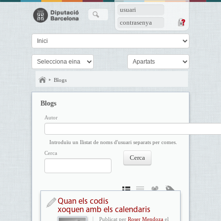
usuari
contrasenya
Blogs
Blogs
Autor
Introduïu un llistat de noms d'usuari separats per comes.
Cerca
Quan els codis
xoquen amb els calendaris
Publicat per
Roser Mendoza
el