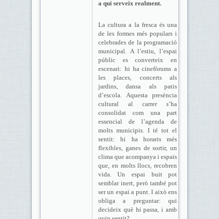
a qui serveix realment.
La cultura a la fresca és una
de les formes més populars i
celebrades de la programació
municipal. A l’estiu, l’espai
públic es converteix en
escenari: hi ha cinefòrums a
les places, concerts als
jardins, dansa als patis
d’escola. Aquesta presència
cultural al carrer s’ha
consolidat com una part
essencial de l’agenda de
molts municipis. I té tot el
sentit: hi ha horaris més
flexibles, ganes de sortir, un
clima que acompanya i espais
que, en molts llocs, recobren
vida. Un espai buit pot
semblar inert, però també pot
ser un espai a punt. I això ens
obliga a preguntar: qui
decideix què hi passa, i amb
quin sentit?