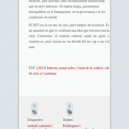
recursos, més activitat i més reconeixement institucional
que en anys anteriors. Al mateix temps, persisteixen
desequilibris en el finançament, en la governança i en les
condicions de treball.
El 2023 no és un any de crisi, però tampoc de resolució. És
un moment en què es confirma una idea que travessa tota la
sèrie d’informes: el sistema cultural català ha après a
sostenir-se, però encara no ha decidit del tot cap a on vol
anar.
PDF
[2023] Informe anual sobre l’estat de la cultura i de
les arts a Catalunya
5
2
Etiquetes:
Temes:
treball cultural i
Polítiques i