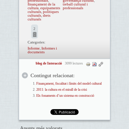
professionals
,
governança cultural
,
finançament de la
treball cultural i
cultura
,
equipaments
professionals
culturals
,
polítiques
culturals
,
drets
culturals
2
Categories:
Informe
,
Informes i
documents
blog de Interacció
3099 lectures
Contingut relacionat:
Finançament, fiscalitat i límits del model cultural
2011: la cultura en el mirall de la crisi
Els fonaments d’un sistema en construcció
Apunts més valorats