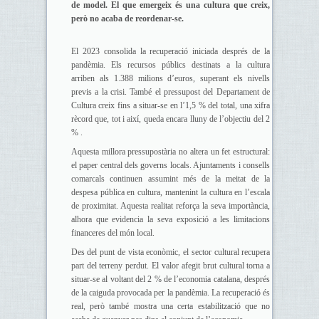
de model. El que emergeix és una cultura que creix,
però no acaba de reordenar-se.
El 2023 consolida la recuperació iniciada després de la
pandèmia. Els recursos públics destinats a la cultura
arriben als 1.388 milions d’euros, superant els nivells
previs a la crisi. També el pressupost del Departament de
Cultura creix fins a situar-se en l’1,5 % del total, una xifra
rècord que, tot i així, queda encara lluny de l’objectiu del 2
% .
Aquesta millora pressupostària no altera un fet estructural:
el paper central dels governs locals. Ajuntaments i consells
comarcals continuen assumint més de la meitat de la
despesa pública en cultura, mantenint la cultura en l’escala
de proximitat. Aquesta realitat reforça la seva importància,
alhora que evidencia la seva exposició a les limitacions
financeres del món local.
Des del punt de vista econòmic, el sector cultural recupera
part del terreny perdut. El valor afegit brut cultural torna a
situar-se al voltant del 2 % de l’economia catalana, després
de la caiguda provocada per la pandèmia. La recuperació és
real, però també mostra una certa estabilització que no