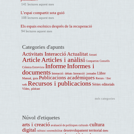
141 lectures aquest mes
L’espai compartit sota guió
108 lectures aquest mes
Els espais escènics després de la recuperació
94 lectures aquest mes
Categories d'apunts
Activitats Interacció
Actualitat
Anuari
Article
Articles i anàlisi
Compartim
Consells
Informe
Informes i
Crònica
Entrevista
documents
Llibre
Interacció: debats
Interacció: jornades
Publicacions acadèmiques
Manual, guia
Recurs / lloc
Recursos i publicacions
Sèries editorials
web
Vídeo, pòdcast
més categories
Núvol d'etiquetes
arts i creació
cultura
avaluació de polítiques culturals
digital
desenvolupament territorial
drets
cultura i sostenibilitat