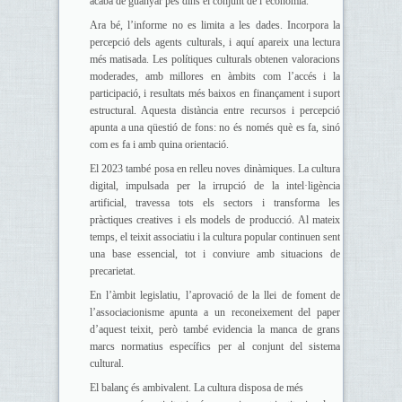
acaba de guanyar pes dins el conjunt de l’economia.
Ara bé, l’informe no es limita a les dades. Incorpora la
percepció dels agents culturals, i aquí apareix una lectura
més matisada. Les polítiques culturals obtenen valoracions
moderades, amb millores en àmbits com l’accés i la
participació, i resultats més baixos en finançament i suport
estructural. Aquesta distància entre recursos i percepció
apunta a una qüestió de fons: no és només què es fa, sinó
com es fa i amb quina orientació.
El 2023 també posa en relleu noves dinàmiques. La cultura
digital, impulsada per la irrupció de la intel·ligència
artificial, travessa tots els sectors i transforma les
pràctiques creatives i els models de producció. Al mateix
temps, el teixit associatiu i la cultura popular continuen sent
una base essencial, tot i conviure amb situacions de
precarietat.
En l’àmbit legislatiu, l’aprovació de la llei de foment de
l’associacionisme apunta a un reconeixement del paper
d’aquest teixit, però també evidencia la manca de grans
marcs normatius específics per al conjunt del sistema
cultural.
El balanç és ambivalent. La cultura disposa de més