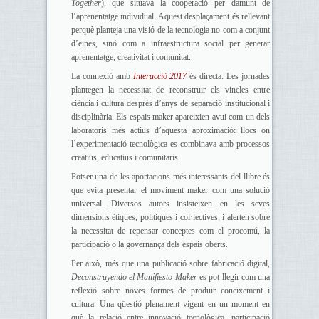
Together
), que situava la cooperació per damunt de
l’aprenentatge individual. Aquest desplaçament és rellevant
perquè planteja una visió de la tecnologia no com a conjunt
d’eines, sinó com a infraestructura social per generar
aprenentatge, creativitat i comunitat.
La connexió amb
Interacció 2017
és directa. Les jornades
plantegen la necessitat de reconstruir els vincles entre
ciència i cultura després d’anys de separació institucional i
disciplinària. Els espais maker apareixien avui com un dels
laboratoris més actius d’aquesta aproximació: llocs on
l’experimentació tecnològica es combinava amb processos
creatius, educatius i comunitaris.
Potser una de les aportacions més interessants del llibre és
que evita presentar el moviment maker com una solució
universal. Diversos autors insisteixen en les seves
dimensions ètiques, polítiques i col·lectives, i alerten sobre
la necessitat de repensar conceptes com el procomú, la
participació o la governança dels espais oberts.
Per això, més que una publicació sobre fabricació digital,
Deconstruyendo el Manifiesto Maker
es pot llegir com una
reflexió sobre noves formes de produir coneixement i
cultura. Una qüestió plenament vigent en un moment en
què la relació entre innovació tecnològica, participació