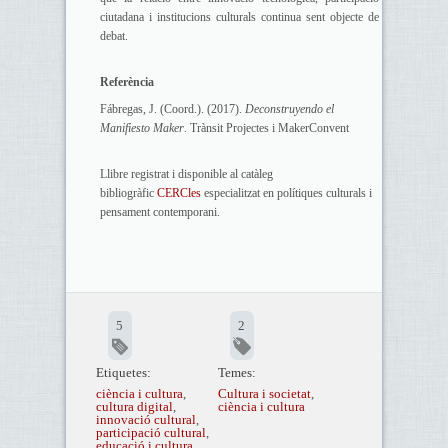
ciutadana i institucions culturals continua sent objecte de
debat.
Referència
Fábregas, J. (Coord.). (2017).
Deconstruyendo el
Manifiesto Maker
. Trànsit Projectes i MakerConvent
Llibre registrat i disponible al catàleg
bibliogràfic
C
ERCles
especialitzat en polítiques culturals i
pensament contemporani.
5
2
Etiquetes:
Temes:
ciència i cultura
,
Cultura i societat
,
cultura digital
,
ciència i cultura
innovació cultural
,
participació cultural
,
educació i cultura