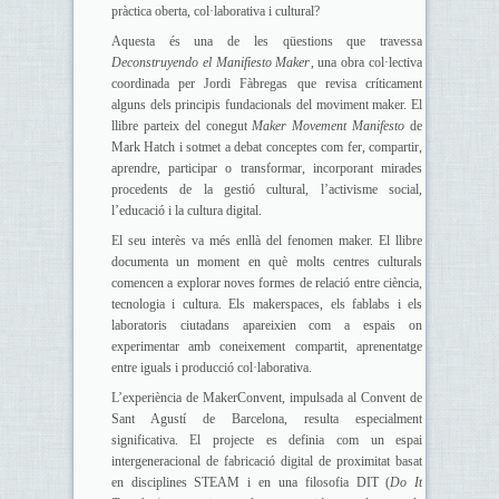
pràctica oberta, col·laborativa i cultural?
Aquesta és una de les qüestions que travessa
Deconstruyendo el Manifiesto Maker
, una obra col·lectiva
coordinada per Jordi Fàbregas que revisa críticament
alguns dels principis fundacionals del moviment maker. El
llibre parteix del conegut
Maker Movement Manifesto
de
Mark Hatch i sotmet a debat conceptes com fer, compartir,
aprendre, participar o transformar, incorporant mirades
procedents de la gestió cultural, l’activisme social,
l’educació i la cultura digital.
El seu interès va més enllà del fenomen maker. El llibre
documenta un moment en què molts centres culturals
comencen a explorar noves formes de relació entre ciència,
tecnologia i cultura. Els makerspaces, els fablabs i els
laboratoris ciutadans apareixien com a espais on
experimentar amb coneixement compartit, aprenentatge
entre iguals i producció col·laborativa.
L’experiència de MakerConvent, impulsada al Convent de
Sant Agustí de Barcelona, resulta especialment
significativa. El projecte es definia com un espai
intergeneracional de fabricació digital de proximitat basat
en disciplines STEAM i en una filosofia DIT (
Do It