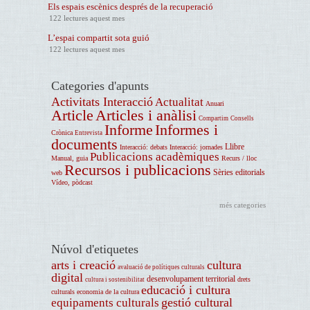
Els espais escènics després de la recuperació
122 lectures aquest mes
L’espai compartit sota guió
122 lectures aquest mes
Categories d'apunts
Activitats Interacció
Actualitat
Anuari
Article
Articles i anàlisi
Compartim
Consells
Informe
Informes i
Crònica
Entrevista
documents
Llibre
Interacció: debats
Interacció: jornades
Publicacions acadèmiques
Manual, guia
Recurs / lloc
Recursos i publicacions
Sèries editorials
web
Vídeo, pòdcast
més categories
Núvol d'etiquetes
arts i creació
cultura
avaluació de polítiques culturals
digital
desenvolupament territorial
drets
cultura i sostenibilitat
educació i cultura
culturals
economia de la cultura
gestió cultural
equipaments culturals