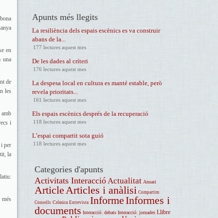
Apunts més llegits
 bona
uanya
La resiliència dels espais escènics es va construir
abans de la...
177 lectures aquest mes
se en
a una
De les dades al críteri
176 lectures aquest mes
nt de
La despesa local en cultura es manté estable, però
n les
revela prioritats...
161 lectures aquest mes
e amb
Els espais escènics després de la recuperació
118 lectures aquest mes
ecs i
L’espai compartit sota guió
118 lectures aquest mes
i per
t, la
Categories d'apunts
atiu:
Activitats Interacció
Actualitat
Anuari
Article
Articles i anàlisi
Compartim
Informe
Informes i
, més
Crònica
Consells
Entrevista
documents
Llibre
Interacció: debats
Interacció: jornades