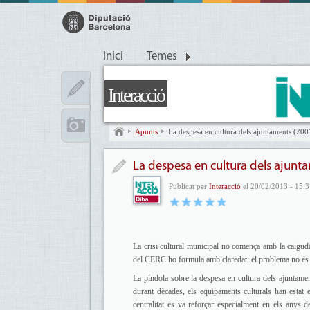
Inici
Temes
Interacció
Apunts
La despesa en cultura dels ajuntaments (20
La despesa en cultura dels ajun
Publicat per
Interacció
el 20/02/2013 - 15:3
La crisi cultural municipal no comença amb la caigud
del CERC ho formula amb claredat: el problema no és n
La píndola sobre la despesa en cultura dels ajuntament
durant dècades, els equipaments culturals han estat 
centralitat es va reforçar especialment en els anys