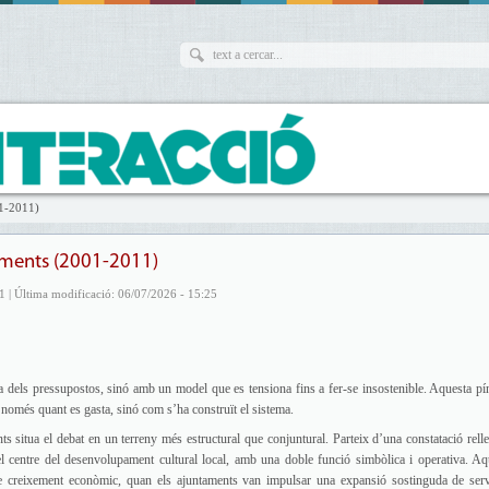
01-2011)
taments (2001-2011)
1 | Última modificació: 06/07/2026 - 15:25
a dels pressupostos, sinó amb un model que es tensiona fins a fer-se insostenible. Aquesta pí
omés quant es gasta, sinó com s’ha construït el sistema.
s situa el debat en un terreny més estructural que conjuntural. Parteix d’una constatació relle
el centre del desenvolupament cultural local, amb una doble funció simbòlica i operativa. Aq
 de creixement econòmic, quan els ajuntaments van impulsar una expansió sostinguda de serv