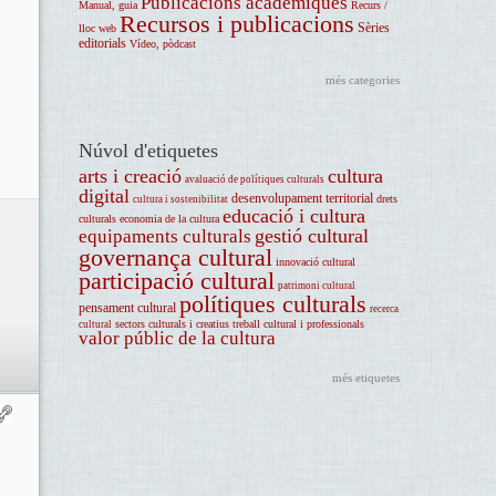
Publicacions acadèmiques
Manual, guia
Recurs /
Recursos i publicacions
Sèries
lloc web
editorials
Vídeo, pòdcast
més categories
Núvol d'etiquetes
arts i creació
cultura
avaluació de polítiques culturals
digital
desenvolupament territorial
drets
cultura i sostenibilitat
educació i cultura
culturals
economia de la cultura
gestió cultural
equipaments culturals
governança cultural
innovació cultural
participació cultural
patrimoni cultural
polítiques culturals
pensament cultural
recerca
sectors culturals i creatius
treball cultural i professionals
cultural
valor públic de la cultura
més etiquetes