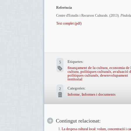
Referència
Centre d'Estudis i Recursos Culturals. (2013).
Píndola
Text complet (pdf)
Etiquetes:
5
finançament de la cultura
,
economia de 
cultura
,
polítiques culturals
,
avaluació 
polítiques culturals
,
desenvolupament
territorial
Categories:
2
Informe
,
Informes i documents
Contingut relacionat:
La despesa cultural local: volum, concentració i ca