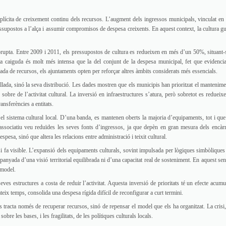
lícita de creixement continu dels recursos. L’augment dels ingressos municipals, vinculat en
essupostos a l’alça i assumir compromisos de despesa creixents. En aquest context, la cultura g
brupta. Entre 2009 i 2011, els pressupostos de cultura es redueixen en més d’un 50%, situant-
sta caiguda és molt més intensa que la del conjunt de la despesa municipal, fet que evidenci
zada de recursos, els ajuntaments opten per reforçar altres àmbits considerats més essencials.
allada, sinó la seva distribució. Les dades mostren que els municipis han prioritzat el mantenime
sobre de l’activitat cultural. La inversió en infraestructures s’atura, però sobretot es redueixe
ransferències a entitats.
el sistema cultural local. D’una banda, es mantenen oberts la majoria d’equipaments, tot i qu
 i associatiu veu reduïdes les seves fonts d’ingressos, ja que depèn en gran mesura dels encàrr
esa, sinó que altera les relacions entre administració i teixit cultural.
i fa visible. L’expansió dels equipaments culturals, sovint impulsada per lògiques simbòliques 
nyada d’una visió territorial equilibrada ni d’una capacitat real de sosteniment. En aquest senti
 model.
eves estructures a costa de reduir l’activitat. Aquesta inversió de prioritats té un efecte acumul
ateix temps, consolida una despesa rígida difícil de reconfigurar a curt termini.
s tracta només de recuperar recursos, sinó de repensar el model que els ha organitzat. La crisi
re les bases, i les fragilitats, de les polítiques culturals locals.