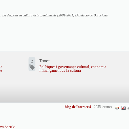
: La despesa en cultura dels ajuntaments (2001-2011)
Diputació de Barcelona.
Temes:
2
la
Polítiques i governança cultural
,
economia
de
i finançament de la cultura
blog de Interacció
2055 lectures
nvi de cicle