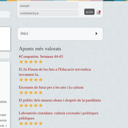
usuari
contrasenya
Inici
Apunts més valorats
#Compartim. Setmana 44-45
El 2n Fòrum de les Arts a l'Educació reivindica
novament la...
Escenaris de futur per a les arts i la cultura
El públic dels museus abans i després de la pandèmia
ndola
Laboratoris ciutadans: cultura cocreada i polítiques
vant:
públiques
uesta
eis i