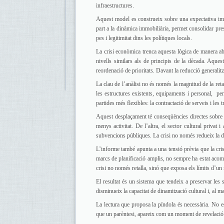
infraestructures.
Aquest model es construeix sobre una expectativa imp
part a la dinàmica immobiliària, permet consolidar pr
pes i legitimitat dins les polítiques locals.
La crisi econòmica trenca aquesta lògica de manera a
nivells similars als de principis de la dècada. Aque
reordenació de prioritats. Davant la reducció generalit
La clau de l’anàlisi no és només la magnitud de la ret
les estructures existents, equipaments i personal, per 
partides més flexibles: la contractació de serveis i les t
Aquest desplaçament té conseqüències directes sobre 
menys activitat. De l’altra, el sector cultural privat
subvencions públiques. La crisi no només redueix la desp
L’informe també apunta a una tensió prèvia que la cris
marcs de planificació amplis, no sempre ha estat acompa
crisi no només retalla, sinó que exposa els límits d’un
El resultat és un sistema que tendeix a preservar les s
disminueix la capacitat de dinamització cultural i, al m
La lectura que proposa la píndola és necessària. No e
que un parèntesi, apareix com un moment de revelació sob