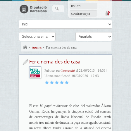
usuari
contrasenya
Apunts
Fer cinema des de casa
Fer cinema des de casa
Publicat per
Interacció
el 21/06/2013 - 14:33 |
Última modificació: 06/05/2026 - 17:03
El curt
Mi papá es director de cine
, del realitzador Álvaro
Germán Roda, ha guanyat la cinquena edició del concurs
de curtmetratges de Radio Nacional de España. Amb
només tres minuts de durada, la peça aconsegueix construir
un retrat alhora tendre i irònic de la situació del cinema