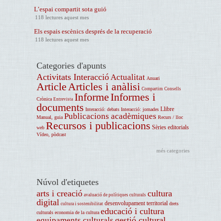
L’espai compartit sota guió
118 lectures aquest mes
Els espais escènics després de la recuperació
118 lectures aquest mes
Categories d'apunts
Activitats Interacció
Actualitat
Anuari
Article
Articles i anàlisi
Compartim
Consells
Informe
Informes i
Crònica
Entrevista
documents
Llibre
Interacció: debats
Interacció: jornades
Publicacions acadèmiques
Manual, guia
Recurs / lloc
Recursos i publicacions
Sèries editorials
web
Vídeo, pòdcast
més categories
Núvol d'etiquetes
arts i creació
cultura
avaluació de polítiques culturals
digital
desenvolupament territorial
drets
cultura i sostenibilitat
educació i cultura
culturals
economia de la cultura
gestió cultural
equipaments culturals