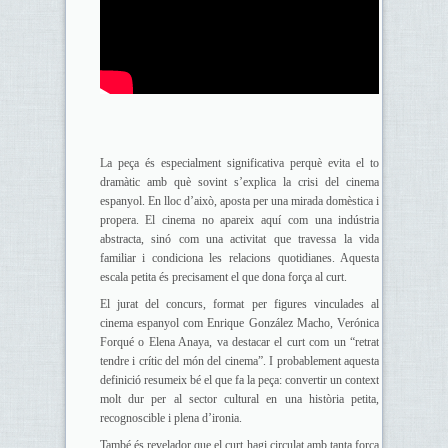
La peça és especialment significativa perquè evita el to
dramàtic amb què sovint s’explica la crisi del cinema
espanyol. En lloc d’això, aposta per una mirada domèstica i
propera. El cinema no apareix aquí com una indústria
abstracta, sinó com una activitat que travessa la vida
familiar i condiciona les relacions quotidianes. Aquesta
escala petita és precisament el que dona força al curt.
El jurat del concurs, format per figures vinculades al
cinema espanyol com Enrique González Macho, Verónica
Forqué o Elena Anaya, va destacar el curt com un “retrat
tendre i crític del món del cinema”. I probablement aquesta
definició resumeix bé el que fa la peça: convertir un context
molt dur per al sector cultural en una història petita,
recognoscible i plena d’ironia.
També és revelador que el curt hagi circulat amb tanta força