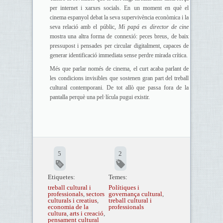
per internet i xarxes socials. En un moment en què el
cinema espanyol debat la seva supervivència econòmica i la
seva relació amb el públic,
Mi papá es director de cine
mostra una altra forma de connexió: peces breus, de baix
pressupost i pensades per circular digitalment, capaces de
generar identificació immediata sense perdre mirada crítica.
Més que parlar només de cinema, el curt acaba parlant de
les condicions invisibles que sostenen gran part del treball
cultural contemporani. De tot allò que passa fora de la
pantalla perquè una pel·lícula pugui existir.
5
2
Etiquetes:
Temes:
treball cultural i
Polítiques i
professionals
,
sectors
governança cultural
,
culturals i creatius
,
treball cultural i
economia de la
professionals
cultura
,
arts i creació
,
pensament cultural