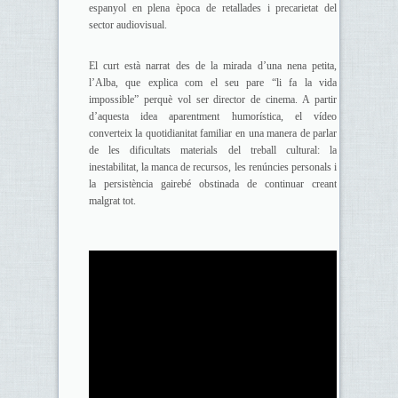
espanyol en plena època de retallades i precarietat del
sector audiovisual.
El curt està narrat des de la mirada d’una nena petita,
l’Alba, que explica com el seu pare “li fa la vida
impossible” perquè vol ser director de cinema. A partir
d’aquesta idea aparentment humorística, el vídeo
converteix la quotidianitat familiar en una manera de parlar
de les dificultats materials del treball cultural: la
inestabilitat, la manca de recursos, les renúncies personals i
la persistència gairebé obstinada de continuar creant
malgrat tot.