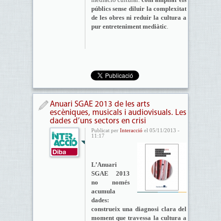
públics sense diluir la complexitat
de les obres ni reduir la cultura a
pur entreteniment mediàtic
.
Anuari SGAE 2013 de les arts
escèniques, musicals i audiovisuals. Les
dades d’uns sectors en crisi
Publicat per
Interacció
el 05/11/2013 -
11:17
L’Anuari
SGAE 2013
no només
acumula
dades:
construeix una diagnosi clara del
moment que travessa la cultura a