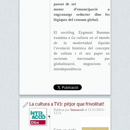
passat de ser
motor d’emancipació a
engranatge seductor dins les
lògiques del consum global.
El sociòleg Zygmunt Bauman
examina a
La cultura en el mundo
de la modernidad líquida
l’evolució històrica del concepte
de cultura i el seu paper en
societats travessades per
globalització, migracions i
interdependència.
La cultura a TV3: pitjor que frivolitat!
Publicat per
Interacció
el 11/11/2013 -
12:21
Com es parla