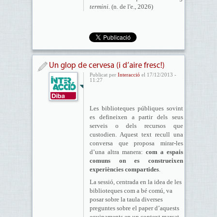
termini.
(n. de l'e., 2026)
Un glop de cervesa (i d’aire fresc!)
Publicat per
Interacció
el 17/12/2013 -
11:27
Les biblioteques públiques sovint
es defineixen a partir dels seus
serveis o dels recursos que
custodien. Aquest text recull una
conversa que proposa mirar-les
d’una altra manera:
com a espais
comuns on es construeixen
experiències compartides
.
La sessió, centrada en la idea de les
biblioteques com a bé comú, va
posar sobre la taula diverses
preguntes sobre el paper d’aquests
equipaments en un context marcat