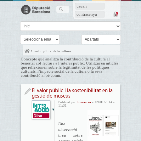
usuari
contrasenya
valor públic de la cultura
Concepte que analitza la contribució de la cultura al
benestar col·lectiu i a l’interès públic. Utilitzar en articles
que reflexionen sobre la legitimitat de les polítiques
culturals, l’impacte social de la cultura o la seva
contribució al bé comú.
El valor públic i la sostenibilitat en la
gestió de museus
Publicat per
Interacció
el 09/01/2014 -
11:31
Una
observació
breu sobre
aquest article