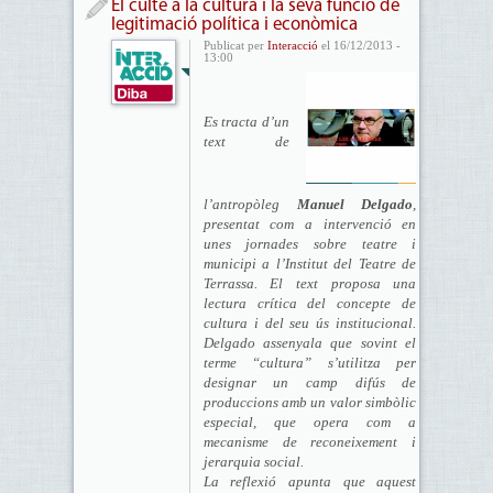
El culte a la cultura i la seva funció de
legitimació política i econòmica
Publicat per
Interacció
el 16/12/2013 -
13:00
Es tracta d’un
text de
l’antropòleg
Manuel Delgado
,
presentat com a intervenció en
unes jornades sobre teatre i
municipi a l’Institut del Teatre de
Terrassa. El text proposa una
lectura crítica del concepte de
cultura i del seu ús institucional.
Delgado assenyala que sovint el
terme “cultura” s’utilitza per
designar un camp difús de
produccions amb un valor simbòlic
especial, que opera com a
mecanisme de reconeixement i
jerarquia social.
La reflexió apunta que aquest