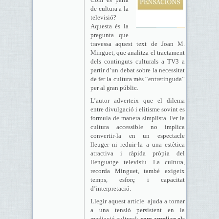
de cultura a la
televisió?
Aquesta és la
pregunta que
travessa aquest text de Joan M.
Minguet, que analitza el tractament
dels continguts culturals a TV3 a
partir d’un debat sobre la necessitat
de fer la cultura més “entretinguda”
per al gran públic.
L’autor adverteix que el dilema
entre divulgació i elitisme sovint es
formula de manera simplista. Fer la
cultura accessible no implica
convertir-la en un espectacle
lleuger ni reduir-la a una estètica
atractiva i ràpida pròpia del
llenguatge televisiu. La cultura,
recorda Minguet, també exigeix
temps, esforç i capacitat
d’interpretació.
Llegir aquest article ajuda a tornar
a una tensió persistent en la
mediació cultural:
com ampliar els