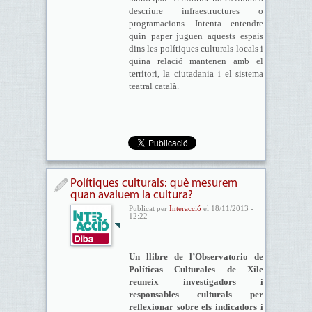
descriure infraestructures o
programacions. Intenta entendre
quin paper juguen aquests espais
dins les polítiques culturals locals i
quina relació mantenen amb el
territori, la ciutadania i el sistema
teatral català.
Polítiques culturals: què mesurem
quan avaluem la cultura?
Publicat per
Interacció
el 18/11/2013 -
12:22
Un llibre de l’Observatorio de
Políticas Culturales de Xile
reuneix investigadors i
responsables culturals per
reflexionar sobre els indicadors i