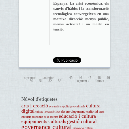
Espanya. La crisi econòmica, els
canvis d’hàbits i la transformació
tecnològica convergeixen en una
mateixa direcció: menys públic,
menys activitat i un model en
tensió.
« primer
‹ anterior
…
45
46
47
48
49
50
51
52
53
…
següent ›
últim »
Núvol d'etiquetes
arts i creació
cultura
avaluació de polítiques culturals
digital
desenvolupament territorial
drets
cultura i sostenibilitat
educació i cultura
culturals
economia de la cultura
gestió cultural
equipaments culturals
governança cultural
innovació cultural