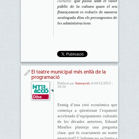
cultural:
què passa amb el valor
públic de la cultura quan el seu
finançament es redueix de manera
sostinguda dins els pressupostos de
les administracions
.
El teatre municipal més enllà de la
programació
Publicat per
Interacció
el 04/12/2013 -
16:34
Enmig d’una crisi econòmica que
comença a qüestionar l’expansió
accelerada d’equipaments culturals
de les dècades anteriors, Eduard
Miralles planteja una pregunta
clara: què és exactament un teatre
municipal? L’informe no es limita a