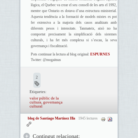
lògica, el Quebec va crear el seu consell de les arts el 1992,
mentre que Ontario es dotava d’una estructura ministerial.
Aquesta tendència a la formació de models mixtes es pot
fer extensiva a la majoria dels casos analitzats amb
diferents pesos i intensitats. Tanmateix, això no ha
comportat precisament la simplificació dels sistemes
culturals, i ha fet més complexa si s’escau, la seva
governança i fiscalització.
Pots continuar la lectura al blog original:
ESPURNES
Twitter: @mogaitnas
2
Etiquetes:
valor públic de la
cultura
,
governança
cultural
blog de Santiago Martinez Illa
1945 lectures
Contingut relacionat: