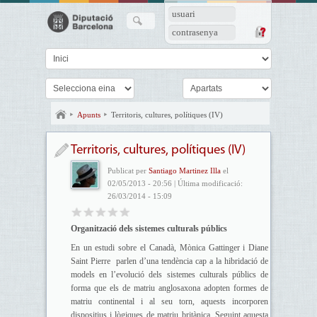
usuari
contrasenya
Apunts
Territoris, cultures, polítiques (IV)
Territoris, cultures, polítiques (IV)
Publicat per
Santiago Martinez Illa
el
02/05/2013 - 20:56 | Última modificació:
26/03/2014 - 15:09
Organització dels sistemes culturals públics
En un estudi sobre el Canadà, Mònica Gattinger i Diane
Saint Pierre parlen d’una tendència cap a la hibridació de
models en l’evolució dels sistemes culturals públics de
forma que els de matriu anglosaxona adopten formes de
matriu continental i al seu torn, aquests incorporen
dispositius i lògiques de matriu britànica. Seguint aquesta