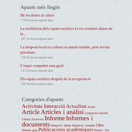
Apunts més llegits
De les dades al críteri
170 lectures aquest mes
La resiliència dels espais escènics es va construir abans de
la...
167 lectures aquest mes
La despesa local en cultura es manté estable, però revela
prioritats...
150 lectures aquest mes
L’espai compartit sota guió
111 lectures aquest mes
Els espais escènics després de la recuperació
110 lectures aquest mes
Categories d'apunts
Activitats Interacció
Actualitat
Anuari
Article
Articles i anàlisi
Compartim
Consells
Informe
Informes i
Crònica
Entrevista
documents
Llibre
Interacció: debats
Interacció: jornades
Publicacions acadèmiques
Manual, guia
Recurs / lloc