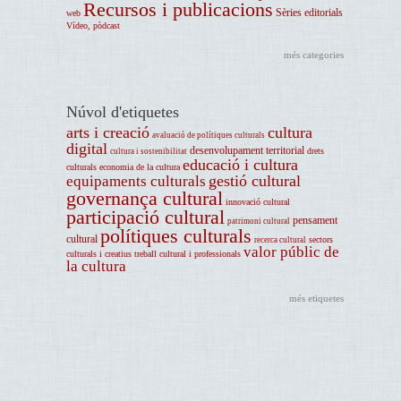
Recursos i publicacions
Sèries editorials
web
Vídeo, pòdcast
més categories
Núvol d'etiquetes
arts i creació
cultura
avaluació de polítiques culturals
digital
desenvolupament territorial
drets
cultura i sostenibilitat
educació i cultura
culturals
economia de la cultura
gestió cultural
equipaments culturals
governança cultural
innovació cultural
participació cultural
pensament
patrimoni cultural
polítiques culturals
cultural
sectors
recerca cultural
valor públic de
culturals i creatius
treball cultural i professionals
la cultura
més etiquetes