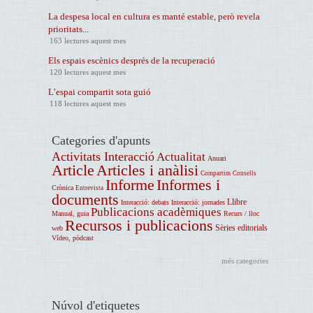
La despesa local en cultura es manté estable, però revela
prioritats...
163 lectures aquest mes
Els espais escènics després de la recuperació
120 lectures aquest mes
L’espai compartit sota guió
118 lectures aquest mes
Categories d'apunts
Activitats Interacció
Actualitat
Anuari
Article
Articles i anàlisi
Compartim
Consells
Informe
Informes i
Crònica
Entrevista
documents
Llibre
Interacció: debats
Interacció: jornades
Publicacions acadèmiques
Manual, guia
Recurs / lloc
Recursos i publicacions
Sèries editorials
web
Vídeo, pòdcast
més categories
Núvol d'etiquetes