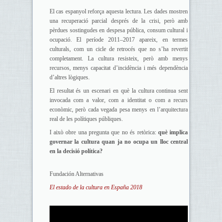
El cas espanyol reforça aquesta lectura. Les dades mostren
una recuperació parcial després de la crisi, però amb
pèrdues sostingudes en despesa pública, consum cultural i
ocupació. El període 2011–2017 apareix, en termes
culturals, com un cicle de retrocés que no s’ha revertit
completament. La cultura resisteix, però amb menys
recursos, menys capacitat d’incidència i més dependència
d’altres lògiques.
El resultat és un escenari en què la cultura continua sent
invocada com a valor, com a identitat o com a recurs
econòmic, però cada vegada pesa menys en l’arquitectura
real de les polítiques públiques.
I això obre una pregunta que no és retòrica:
què implica
governar la cultura quan ja no ocupa un lloc central
en la decisió política?
Fundación Alternativas
El estado de la cultura en España 2018