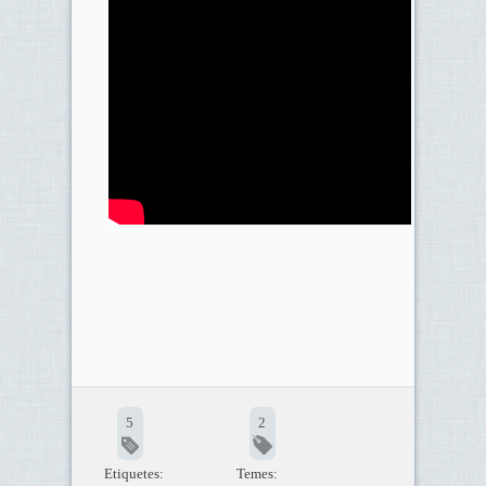
5
2
Etiquetes:
Temes: