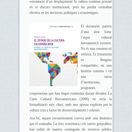
constatació d’un desplaçament: la cultura continua present
en el discurs institucional, però ha perdut centralitat
efectiva en les decisions polítiques i econòmiques.
El document parteix
d’una idea forta:
l’espai cultural
iberoamericà existeix.
No és una construcció
retòrica. Es fonamenta
en llengües
compartides, en una
història comuna i en
una xarxa
d’institucions,
programes i
cooperacions que han tingut continuïtat durant dècades. La
Carta Cultural Iberoamericana (2006) en seria la
formalització més clara, amb una aposta explícita per la
cultura com a factor de desenvolupament i cohesió.
Ara bé, aquest reconeixement conviu amb una dinàmica
que el contradiu. La crisi econòmica i els canvis geopolítics
han reduït de manera sostinguda els recursos públics