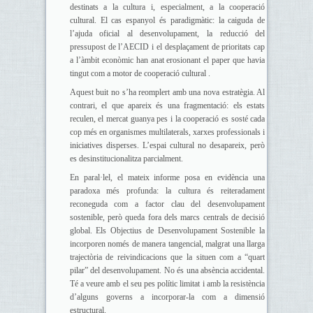
destinats a la cultura i, especialment, a la cooperació
cultural. El cas espanyol és paradigmàtic: la caiguda de
l’ajuda oficial al desenvolupament, la reducció del
pressupost de l’AECID i el desplaçament de prioritats cap
a l’àmbit econòmic han anat erosionant el paper que havia
tingut com a motor de cooperació cultural .
Aquest buit no s’ha reomplert amb una nova estratègia. Al
contrari, el que apareix és una fragmentació: els estats
reculen, el mercat guanya pes i la cooperació es sosté cada
cop més en organismes multilaterals, xarxes professionals i
iniciatives disperses. L’espai cultural no desapareix, però
es desinstitucionalitza parcialment.
En paral·lel, el mateix informe posa en evidència una
paradoxa més profunda: la cultura és reiteradament
reconeguda com a factor clau del desenvolupament
sostenible, però queda fora dels marcs centrals de decisió
global. Els Objectius de Desenvolupament Sostenible la
incorporen només de manera tangencial, malgrat una llarga
trajectòria de reivindicacions que la situen com a “quart
pilar” del desenvolupament. No és una absència accidental.
Té a veure amb el seu pes polític limitat i amb la resistència
d’alguns governs a incorporar-la com a dimensió
estructural.