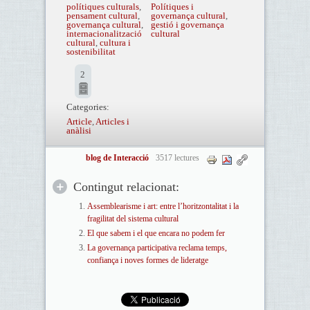
polítiques culturals
,
Polítiques i
pensament cultural
,
governança cultural
,
governança cultural
,
gestió i governança
internacionalització
cultural
cultural
,
cultura i
sostenibilitat
2
Categories:
Article
,
Articles i
anàlisi
blog de Interacció
3517 lectures
Contingut relacionat:
Assemblearisme i art: entre l’horitzontalitat i la
fragilitat del sistema cultural
El que sabem i el que encara no podem fer
La governança participativa reclama temps,
confiança i noves formes de lideratge