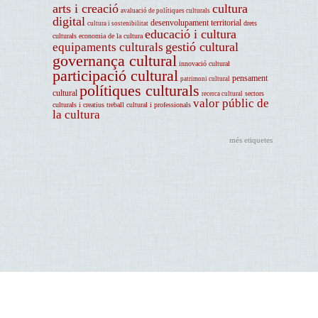
arts i creació
cultura
avaluació de polítiques culturals
digital
desenvolupament territorial
drets
cultura i sostenibilitat
educació i cultura
culturals
economia de la cultura
gestió cultural
equipaments culturals
governança cultural
innovació cultural
participació cultural
pensament
patrimoni cultural
polítiques culturals
cultural
sectors
recerca cultural
valor públic de
culturals i creatius
treball cultural i professionals
la cultura
més etiquetes
Avís legal
Centre d'Estudis i Recursos Culturals (CERC). Diputació de Barcelona. Montalegre, 7. Pati
Manning. 08001 Barcelona. Tel. 934 022 565