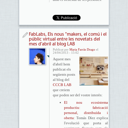
FabLabs, Els nous "makers, el comú i el
públic virtual entre les novetats del
mes d'abril al blog LAB
Publicat per
Maria Farràs Drago
el
24/04/2013 - 15:02
Aquest mes
d'abril hem
publicat els
següents posts
al blog del
CCCB LAB
que creiem
que poden ser del vostre interès:
El nou ecosistema
productiu: fabricació
personal, distribuïda i
oberta
: Tomás Díez explica
l'evolució que porta al