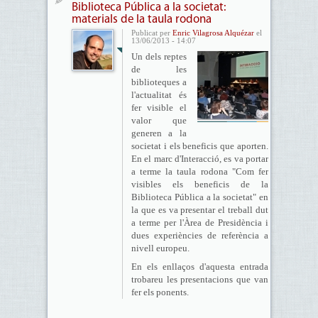
Biblioteca Pública a la societat:
materials de la taula rodona
Publicat per
Enric Vilagrosa Alquézar
el
13/06/2013 - 14:07
Un dels reptes
de les
biblioteques a
l'actualitat és
fer visible el
valor que
generen a la
societat i els beneficis que aporten.
En el marc d'Interacció, es va portar
a terme la taula rodona "Com fer
visibles els beneficis de la
Biblioteca Pública a la societat" en
la que es va presentar el treball dut
a terme per l'Àrea de Presidència i
dues experiències de referència a
nivell europeu.
En els enllaços d'aquesta entrada
trobareu les presentacions que van
fer els ponents.