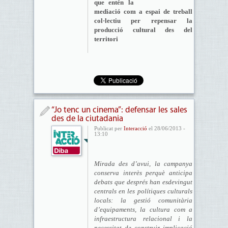
que entén la
mediació com a espai de treball
col·lectiu per repensar la
producció cultural des del
territori
“Jo tenc un cinema”: defensar les sales
des de la ciutadania
Publicat per
Interacció
el 28/06/2013 -
13:10
Mirada des d’avui, la campanya
conserva interès perquè anticipa
debats que després han esdevingut
centrals en les polítiques culturals
locals: la gestió comunitària
d’equipaments, la cultura com a
infraestructura relacional i la
necessitat de construir implicació