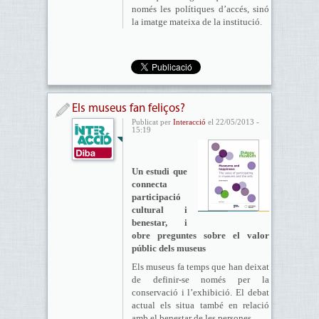
només les polítiques d’accés, sinó
la imatge mateixa de la institució.
Els museus fan feliços?
Publicat per
Interacció
el 22/05/2013 -
15:19
Un estudi que
connecta
participació
cultural i
benestar, i
obre preguntes sobre el valor
públic dels museus
Els museus fa temps que han deixat
de definir-se només per la
conservació i l’exhibició. El debat
actual els situa també en relació
amb el benestar de les persones.