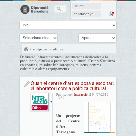
usuari
contrasenya
equipaments culturals
Definició Infraestructures i institucions dedicades a la
producció, difusió o preservació cultural. Criteri S’utilitza
en continguts sobre biblioteques, museus, centres
culturals o altres equipaments.
Quan el centre d’art es posa a escoltar:
el laboratori com a política cultural
Publicat per
Interacció
el 04/07/2013 -
13:59
Un projecte
del Centre
d’Art
Tarragona