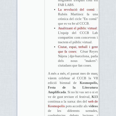
sorgiment d'espais com els
FAB LABS.
La revolució del comú
:
Rubén Martínez fa una
crònica del cicle "En comú"
que es va fer al CCCB.
Analitzant el públic virtual
:
L'equip del CCCB Lab
compartim com concevem i
tractem el públic virtual.
Ciutat, espai, treball i gent
que fa coses:
César Reyes
Nájera | dpr-barcelona, parla
dels nous "makers":
ciutadans que fan coses.
A més a més, el passat mes de març
vàrem celebrar al CCCB la VII
edició biennal de
Kosmopolis,
Festa de la Literatura
Amplificada
. Si no hi vas ser o si et
ve de gust reviure el festival,
K13
continua a la xarxa: des del
web de
Kosmopolis
pots accedir als
vídeos
de les diferents xerrades,
conferències, debats, lectures i