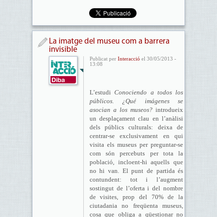
La imatge del museu com a barrera
invisible
Publicat per
Interacció
el 30/05/2013 -
13:08
L’estudi
Conociendo a todos los
públicos. ¿Qué imágenes se
asocian a los museos?
introdueix
un desplaçament clau en l’anàlisi
dels públics culturals: deixa de
centrar-se exclusivament en qui
visita els museus per preguntar-se
com són percebuts per tota la
població, incloent-hi aquells que
no hi van. El punt de partida és
contundent: tot i l’augment
sostingut de l’oferta i del nombre
de visites, prop del 70% de la
ciutadania no freqüenta museus,
cosa que obliga a qüestionar no