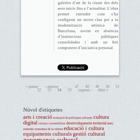
galeries d’art de la ciutat des dels
seus inicis fins a l’actualitat. L’obra
permet entendre com s’ha
configurat un sector clau per a la
modernització artística de
Barcelona, sovint en absència
d’institucions públiques
consolidades i amb un fort
component d’iniciativa personal.
« primer
‹ anterior
…
47
48
49
50
51
52
53
54
55
següent ›
últim »
Núvol d'etiquetes
arts i creació
cultura
avaluació de polítiques culturals
digital
desenvolupament territorial
drets
cultura i sostenibilitat
educació i cultura
culturals
economia de la cultura
gestió cultural
equipaments culturals
governança cultural