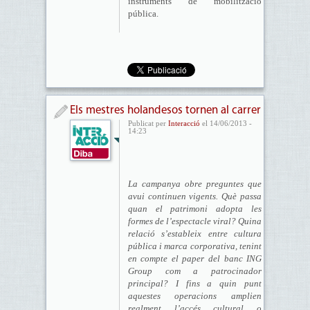
instruments de mobilització
pública.
​Els mestres holandesos tornen al carrer
Publicat per
Interacció
el 14/06/2013 -
14:23
La campanya obre preguntes que
avui continuen vigents. Què passa
quan el patrimoni adopta les
formes de l’espectacle viral? Quina
relació s’estableix entre cultura
pública i marca corporativa, tenint
en compte el paper del banc ING
Group com a patrocinador
principal? I fins a quin punt
aquestes operacions amplien
realment l’accés cultural o