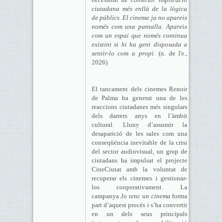
ciutadana més enllà de la lògica
de públics. El cinema ja no apareix
només com una pantalla. Apareix
com un espai que només continua
existint si hi ha gent disposada a
sentir-lo com a propi.
(n. de l'e.,
2026)
El tancament dels cinemes Renoir
de Palma ha generat una de les
reaccions ciutadanes més singulars
dels darrers anys en l’àmbit
cultural. Lluny d’assumir la
desaparició de les sales com una
conseqüència inevitable de la crisi
del sector audiovisual, un grup de
ciutadans ha impulsat el projecte
CineCiutat amb la voluntat de
recuperar els cinemes i gestionar-
los cooperativament. La
campanya
Jo tenc un cinema
forma
part d’aquest procés i s’ha convertit
en un dels seus principals