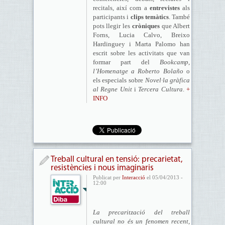
recitals, així com a
entrevistes
als
participants i
clips temàtics
. També
pots llegir les
cròniques
que Albert
Forns, Lucia Calvo, Breixo
Hardinguey i Marta Palomo han
escrit sobre les activitats que van
formar part del
Bookcamp
,
l’Homenatge a Roberto Bolaño
o
els especials sobre
Novel·la gràfica
al Regne Unit
i
Tercera Cultura
.
+
INFO
Treball cultural en tensió: precarietat,
resistències i nous imaginaris
Publicat per
Interacció
el 05/04/2013 -
12:00
La precarització del treball
cultural no és un fenomen recent,