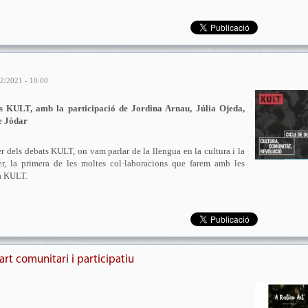
2/2021 - 10:00
ts KULT, amb la participació de Jordina Arnau, Júlia Ojeda,
e Jòdar
r dels debats KULT, on vam parlar de la llengua en la cultura i la
er, la primera de les moltes col·laboracions que farem amb les
xa KULT.
’art comunitari i participatiu