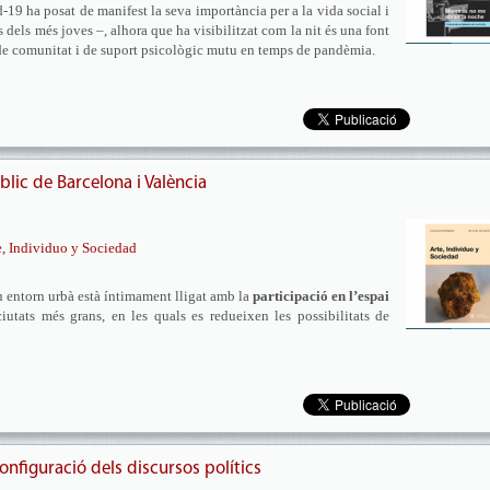
-19 ha posat de manifest la seva importància per a la vida social i
s dels més joves –, alhora que ha visibilitzat com la nit és una font
 de comunitat i de suport psicològic mutu en temps de pandèmia.
úblic de Barcelona i València
e, Individuo y Sociedad
eu entorn urbà està íntimament lligat amb la
participació en l’espai
iutats més grans, en les quals es redueixen les possibilitats de
 configuració dels discursos polítics