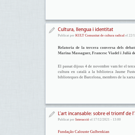
Cultura, llengua i identitat
Publicat per
KULT Comunitat de cultura radical
el 22/1
Relatoria de la tercera conversa dels deba
Marina Massaguer, Francesc Viadel i Julià d
El passat dijous 4 de novembre vam fer el terce
cultura en català a la biblioteca Jaume Fust
biblioteques de Barcelona, membres de la xar
L’art incansable: sobre el triomf de l
Publicat per
Interacció
el 17/12/2021 - 13:00
Fundação Calouste Gulbenkian