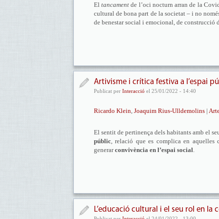
El
tancament
de l’oci nocturn arran de la Covid
cultural de bona part de la societat – i no nomé
de benestar social i emocional, de construcció
Artivisme i crítica festiva a l’espai p
Publicat per
Interacció
el 25/01/2022 - 14:40
Ricardo Klein
,
Joaquim Rius-Ulldemolins
|
Art
El sentit de pertinença dels habitants amb el s
públic
, relació que es complica en aquelles c
generar
convivència en l’espai social
.
L’educació cultural i el seu rol en la
Publicat per
Interacció
el 24/01/2022 - 13:00