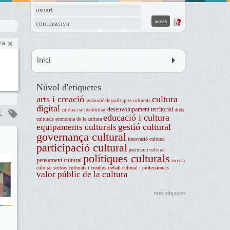
usuari
contrasenya
ra
Inici
Núvol d'etiquetes
arts i creació
cultura
avaluació de polítiques culturals
digital
desenvolupament territorial
drets
cultura i sostenibilitat
educació i cultura
culturals
economia de la cultura
gestió cultural
equipaments culturals
governança cultural
innovació cultural
participació cultural
patrimoni cultural
polítiques culturals
pensament cultural
recerca
sectors culturals i creatius
treball cultural i professionals
cultural
valor públic de la cultura
més etiquetes