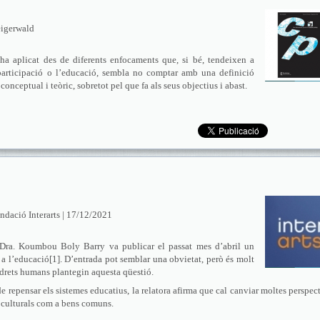
eigerwald
’ha aplicat des de diferents enfocaments que, si bé, tendeixen a
a participació o l’educació, sembla no comptar amb una definició
conceptual i teòric, sobretot pel que fa als seus objectius i abast.
undació Interarts | 17/12/2021
la Dra. Koumbou Boly Barry va publicar el passat mes d’abril un
 a l’educació[1]. D’entrada pot semblar una obvietat, però és molt
 drets humans plantegin aquesta qüestió.
e repensar els sistemes educatius, la relatora afirma que cal canviar moltes perspec
os culturals com a bens comuns.