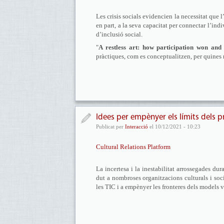
Les crisis socials evidencien la necessitat que l’a
en part, a la seva capacitat per connectar l’in
d’inclusió social.
"
A restless art: how participation won and
pràctiques, com es conceptualitzen, per quines r
Idees per empènyer els límits dels p
Publicat per
Interacció
el 10/12/2021 - 10:23
Cultural Relations Platform
La incertesa i la inestabilitat arrossegades d
dut a nombroses organitzacions culturals i soc
les TIC i a empènyer les fronteres dels models v