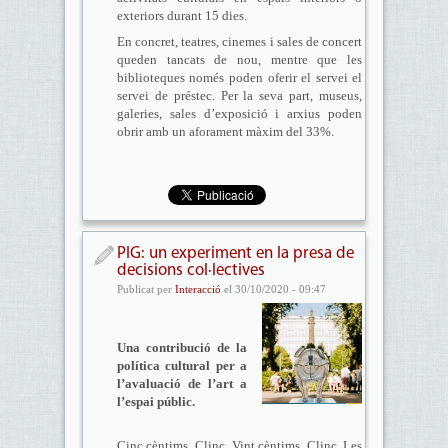
exteriors durant 15 dies.
En concret, teatres, cinemes i sales de concert
queden tancats de nou, mentre que les
biblioteques només poden oferir el servei el
servei de préstec. Per la seva part, museus,
galeries, sales d’exposició i arxius poden
obrir amb un aforament màxim del 33%.
PIG: un experiment en la presa de
decisions col·lectives
Publicat per
Interacció
el 30/10/2020 - 09:47
Una contribució de la
política cultural per a
l’avaluació de l’art a
l’espai públic.
Cinc cèntims, Clinc. Vint cèntims. Clinc. Les