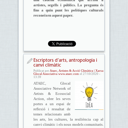
artistes, segells i públics. La pregunta és
fins a quin punt les polítiques culturals
reconeixen aquest paper.
Escriptors d’arts, antropologia i
canvi climàtic
Publicat per
Ataec, Artistes & Acció Climàtica | Xarxa
Glocal Associativa www.ataec.com
el 27/10/2020 -
13:39
ATAEC, Glocal
Associative Network of
Artists & Ecosocial
Action, obre les seves
portes a un espai de
reflexió i ressaltat de
temes relacionats amb
les arts, les cultures, la resiliència cap al
canvi climàtic i els nous models comunitaris.