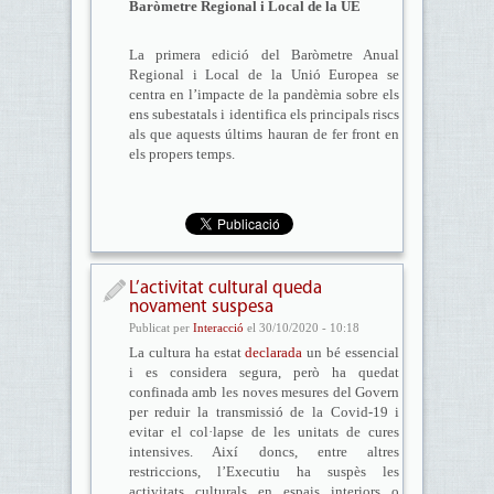
Baròmetre Regional i Local de la UE
La primera edició del Baròmetre Anual
Regional i Local de la Unió Europea se
centra en l’impacte de la pandèmia sobre els
ens subestatals i identifica els principals riscs
als que aquests últims hauran de fer front en
els propers temps.
L’activitat cultural queda
novament suspesa
Publicat per
Interacció
el 30/10/2020 - 10:18
La cultura ha estat
declarada
un bé essencial
i es considera segura, però ha quedat
confinada amb les noves mesures del Govern
per reduir la transmissió de la Covid-19 i
evitar el col·lapse de les unitats de cures
intensives. Així doncs, entre altres
restriccions, l’Executiu ha suspès les
activitats culturals en espais interiors o