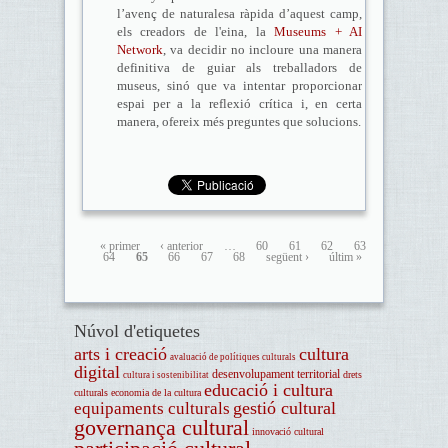
l’avenç de naturalesa ràpida d’aquest camp,
els creadors de l'eina, la
Museums + AI
Network
, va decidir no incloure una manera
definitiva de guiar als treballadors de
museus, sinó que va intentar proporcionar
espai per a la reflexió crítica i, en certa
manera, ofereix més preguntes que solucions.
« primer
‹ anterior
…
60
61
62
63
64
65
66
67
68
següent ›
últim »
Núvol d'etiquetes
arts i creació
cultura
avaluació de polítiques culturals
digital
desenvolupament territorial
drets
cultura i sostenibilitat
educació i cultura
culturals
economia de la cultura
gestió cultural
equipaments culturals
governança cultural
innovació cultural