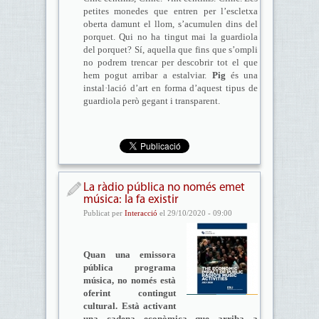
petites monedes que entren per l’escletxa
oberta damunt el llom, s’acumulen dins del
porquet. Qui no ha tingut mai la guardiola
del porquet? Sí, aquella que fins que s’ompli
no podrem trencar per descobrir tot el que
hem pogut arribar a estalviar.
Pig
és una
instal·lació d’art en forma d’aquest tipus de
guardiola però gegant i transparent.
La ràdio pública no només emet
música: la fa existir
Publicat per
Interacció
el 29/10/2020 - 09:00
Quan una emissora
pública programa
música, no només està
oferint contingut
cultural. Està activant
una cadena econòmica que arriba a