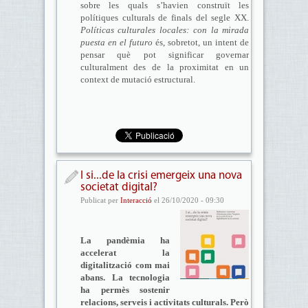
sobre les quals s’havien construït les
polítiques culturals de finals del segle XX.
Políticas culturales locales: con la mirada
puesta en el futuro
és, sobretot, un intent de
pensar què pot significar governar
culturalment des de la proximitat en un
context de mutació estructural.
I si...de la crisi emergeix una nova
societat digital?
Publicat per
Interacció
el 26/10/2020 - 09:30
La pandèmia ha
accelerat la
digitalització com mai
abans. La tecnologia
ha permès sostenir
relacions, serveis i activitats culturals. Però