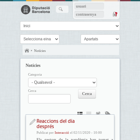
usuari
contrasenya
Notícies
Notícies
Categoria
Cerca
Reaccions del dia
després
Publicat per
Interacció
el 02/11/2020 - 10:00
Els gestors de la pandèmia han tornat a