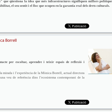
s" que qüestiona la idea que més infraestructures signifiquen millors polítique
bilitat, el seu sentit i el lloc que ocupen en la garantia real dels drets culturals.
ca Borrell
cte per escoltar, aprendre i teixir espais de reflexió i
a mirada i l’experiència de la Mònica Borrell, actual directora
na veu de referència dins l’ecosistema contemporani de la