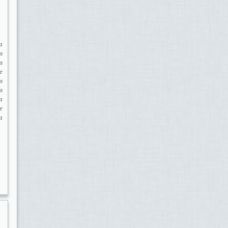
a
s
s
e
s
s
a
e
a