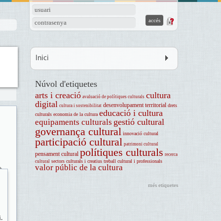
usuari
contrasenya
Inici
Núvol d'etiquetes
arts i creació
cultura
avaluació de polítiques culturals
digital
desenvolupament territorial
drets
cultura i sostenibilitat
educació i cultura
culturals
economia de la cultura
gestió cultural
equipaments culturals
governança cultural
innovació cultural
participació cultural
patrimoni cultural
polítiques culturals
pensament cultural
recerca
sectors culturals i creatius
treball cultural i professionals
cultural
valor públic de la cultura
més etiquetes
.