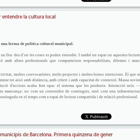
r entendre la cultura local
é una forma de política cultural municipal.
 un lloc des d’on les coses es poden entendre. I també un espai on aquestes lecture
ció amb altres professionals que comparteixen responsabilitats, dilemes i marc
tivitat, moltes convocatòries, molts projectes i moltes bones intencions. El que n
e mirar tot això amb distància, amb criteri i amb capacitat de connexió. Massa sovint
umulació d'accions acaba fent opac el sistema que les produeix. Interacció neix —
ta mancança: no com un contenidor de continguts, sinó com una infraestructur
 sostinguda en el temps com a espai de lectura compartida i de relació professional.
1 municipis de Barcelona. Primera quinzena de gener