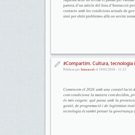
parteix d’un article del fons d’Interacció pe
contacte amb les condicions actuals de gove
sinó per obrir problemes allà on sovint nom
#Compartim. Cultura, tecnologia 
Publicat per
Interacció
el 19/01/2026 - 11:12
Comencem el 2026 amb una constel·lació de 
com condiciona la manera com decidim, pro
és més exigent: què passa amb la presencial
gestió, de programació i de legitimitat inst
tecnologia és també pensar la governança c