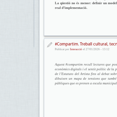
La qüestió no és menor: definir un model
real d’implementació.
#Compartim. Treball cultural, tecno
Publicat per
Interacció
el 27/01/2026 - 13:12
Aquest #compartim recull lectures que posen
econòmics digitals i el sentit polític de la
de l’Estatuto del Artista fins al debat so
dibuixen un mapa de tensions que també tr
públiques que es prenen a escala municipal