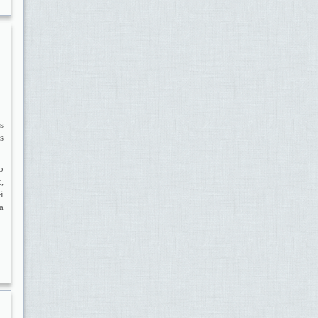
s
s
o
,
i
a