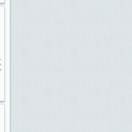
.
o
r