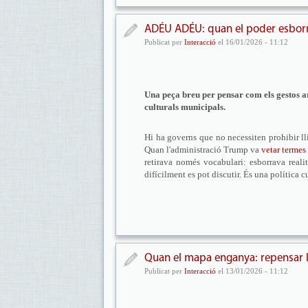
ADÉU ADÉU: quan el poder esborra 
Publicat per
Interacció
el 16/01/2026 - 11:12
Una peça breu per pensar com els gestos art
culturals municipals.
Hi ha governs que no necessiten prohibir ll
Quan l'administració Trump va
vetar termes
retirava només vocabulari: esborrava reali
difícilment es pot discutir. És una política c
Quan el mapa enganya: repensar la
Publicat per
Interacció
el 13/01/2026 - 11:12