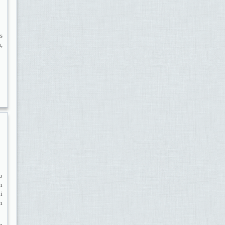
s
,
o
n
i
n
a