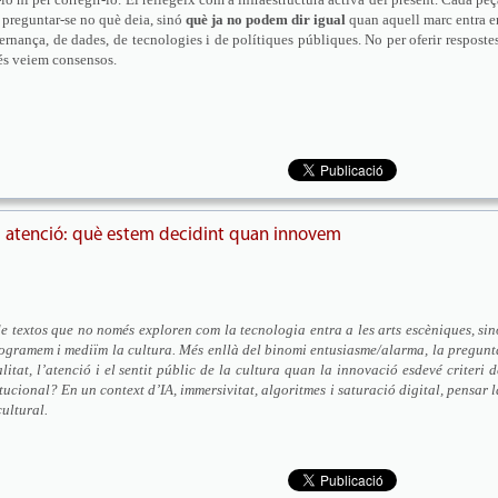
r preguntar-se no què deia, sinó
què ja no podem dir igual
quan aquell marc entra e
rnança, de dades, de tecnologies i de polítiques públiques. No per oferir respostes
és veiem consensos.
i atenció: què estem decidint quan innovem
textos que no només exploren com la tecnologia entra a les arts escèniques, sin
gramem i mediïm la cultura. Més enllà del binomi entusiasme/alarma, la pregunt
itat, l’atenció i el sentit públic de la cultura quan la innovació esdevé criteri d
itucional? En un context d’IA, immersivitat, algoritmes i saturació digital, pensar l
ultural.