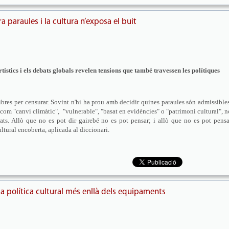
paraules i la cultura n’exposa el buit
ístics i els debats globals revelen tensions que també travessen les polítiques
ibres per censurar. Sovint n'hi ha prou amb decidir quines paraules són admissibles
com "canvi climàtic", "vulnerable", "basat en evidències" o "patrimoni cultural", n
tats. Allò que no es pot dir gairebé no es pot pensar; i allò que no es pot pensa
ultural encoberta, aplicada al diccionari.
 política cultural més enllà dels equipaments