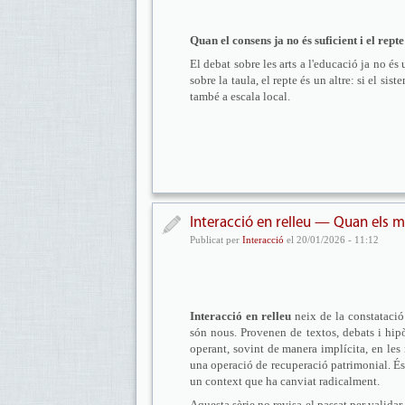
Quan el consens ja no és suficient i el rept
El debat sobre les arts a l'educació ja no é
sobre la taula, el repte és un altre: si el s
també a escala local.
Interacció en relleu — Quan els 
Publicat per
Interacció
el 20/01/2026 - 11:12
Interacció en relleu
neix de la constatació
són nous. Provenen de textos, debats i hip
operant, sovint de manera implícita, en les 
una operació de recuperació patrimonial. És
un context que ha canviat radicalment.
Aquesta sèrie no revisa el passat per validar