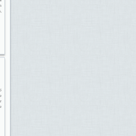
n
,
ó
a
e
a