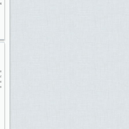
t
s
t
s
s