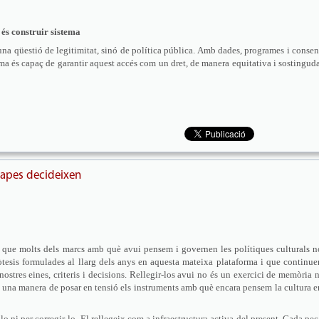
e és construir sistema
s una qüestió de legitimitat, sinó de política pública. Amb dades, programes i consen
istema és capaç de garantir aquest accés com un dret, de manera equitativa i sostinguda
mapes decideixen
 que molts dels marcs amb què avui pensem i governen les polítiques culturals n
òtesis formulades al llarg dels anys en aquesta mateixa plataforma i que continue
nostres eines, criteris i decisions. Rellegir-los avui no és un exercici de memòria n
 una manera de posar en tensió els instruments amb què encara pensem la cultura e
-lo ni per corregir-lo. El rellegeix com a infraestructura activa del present. Cada peç