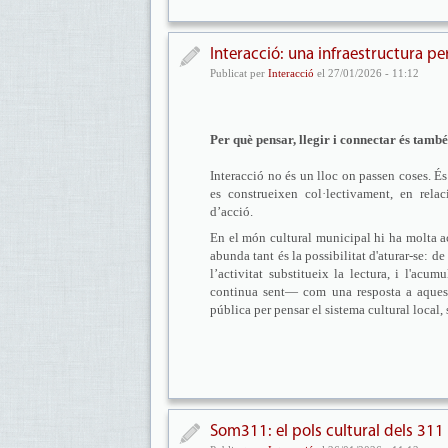
Interacció: una infraestructura pe
Publicat per
Interacció
el 27/01/2026 - 11:12
Per què pensar, llegir i connectar és tamb
Interacció no és un lloc on passen coses. És
es construeixen col·lectivament, en rela
d’acció.
En el món cultural municipal hi ha molta ac
abunda tant és la possibilitat d'aturar-se: d
l’activitat substitueix la lectura, i l'ac
continua sent— com una resposta a aques
pública per pensar el sistema cultural local,
Som311: el pols cultural dels 31