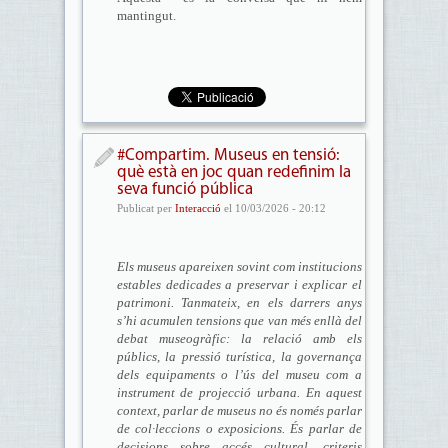
mantingut.
#Compartim. Museus en tensió:
què està en joc quan redefinim la
seva funció pública
Publicat per
Interacció
el 10/03/2026 - 20:12
Els museus apareixen sovint com institucions
estables dedicades a preservar i explicar el
patrimoni. Tanmateix, en els darrers anys
s’hi acumulen tensions que van més enllà del
debat museogràfic: la relació amb els
públics, la pressió turística, la governança
dels equipaments o l’ús del museu com a
instrument de projecció urbana. En aquest
context, parlar de museus no és només parlar
de col·leccions o exposicions. És parlar de
decisions sobre accés cultural, criteris