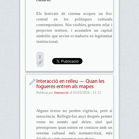
Els festivals de cinema ocupen un lloc
central en les polítiques culturals
contemporànies. Són visibles, generen relat i
projecten territori, i acumulen un capital
simbòlic que sovint es tradueix en legitimitat
institucional.
1
Interacció en relleu — Quan les
fogueres entren als mapes
Publicat per
Interacció
el 03/03/2026 - 11:12
Alguns textos no perden vigència, però sí
innocència. Rellegir-los anys després permet
veure no només què deien, sinó què
pressuposen quan entren en contacte amb un
sistema cultural més normativitzat, més
dataficat i més governat que abans.