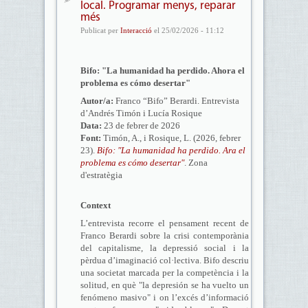
local. Programar menys, reparar
més
Publicat per
Interacció
el 25/02/2026 - 11:12
Bifo: "La humanidad ha perdido. Ahora el
problema es cómo desertar"
Autor/a:
Franco “Bifo” Berardi. Entrevista
d’Andrés Timón i Lucía Rosique
Data:
23 de febrer de 2026
Font:
Timón, A., i Rosique, L. (2026, febrer
23).
Bifo: "La humanidad ha perdido. Ara el
problema es cómo desertar"
. Zona
d'estratègia
Context
L’entrevista recorre el pensament recent de
Franco Berardi sobre la crisi contemporània
del capitalisme, la depressió social i la
pèrdua d’imaginació col·lectiva. Bifo descriu
una societat marcada per la competència i la
solitud, en què "la depresión se ha vuelto un
fenómeno masivo" i on l’excés d’informació