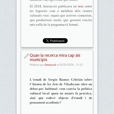
El 2018, Interacció publicava un
text
sobre
les fogueres com a metàfora dels centres
culturals vius: espais que activen comunitat,
que produeixen sentit, que generen vincles
més enllà de la programació formal.
Quan la recerca mira cap als
municipis
Publicat per
Interacció
el 02/03/2026 - 11:12
L'estudi de Sergio Ramos Cebrián sobre
l'Ateneu de les Arts de Viladecans obre un
debat poc habitual: com canvia la política
cultural local quan no només fa pràctica,
sinó que esdevé objecte d’estudi i de
pensament acadèmic?