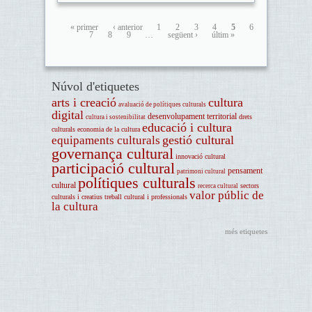
« primer
‹ anterior
1
2
3
4
5
6
7
8
9
…
següent ›
últim »
Núvol d'etiquetes
arts i creació
cultura
avaluació de polítiques culturals
digital
desenvolupament territorial
drets
cultura i sostenibilitat
educació i cultura
culturals
economia de la cultura
gestió cultural
equipaments culturals
governança cultural
innovació cultural
participació cultural
pensament
patrimoni cultural
polítiques culturals
cultural
sectors
recerca cultural
valor públic de
culturals i creatius
treball cultural i professionals
la cultura
més etiquetes