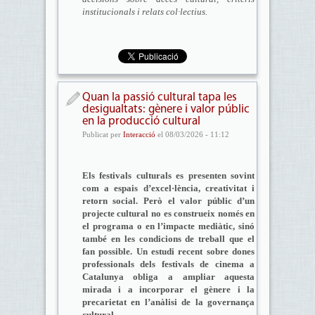
institucionals i relats col·lectius.
Quan la passió cultural tapa les
desigualtats: gènere i valor públic
en la producció cultural
Publicat per
Interacció
el 08/03/2026 - 11:12
Els festivals culturals es presenten sovint
com a espais d’excel·lència, creativitat i
retorn social. Però el valor públic d’un
projecte cultural no es construeix només en
el programa o en l’impacte mediàtic, sinó
també en les condicions de treball que el
fan possible. Un estudi recent sobre dones
professionals dels festivals de cinema a
Catalunya obliga a ampliar aquesta
mirada i a incorporar el gènere i la
precarietat en l’anàlisi de la governança
cultural.