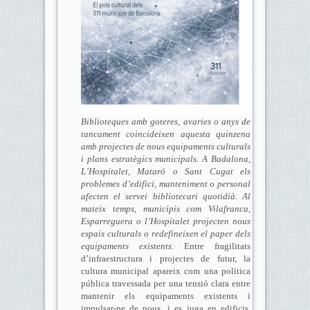
Biblioteques amb goteres, avaries o anys de
tancament coincideixen aquesta quinzena
amb projectes de nous equipaments culturals
i plans estratègics municipals. A Badalona,
L’Hospitalet, Mataró o Sant Cugat els
problemes d’edifici, manteniment o personal
afecten el servei bibliotecari quotidià. Al
mateix temps, municipis com Vilafranca,
Esparreguera o l’Hospitalet projecten nous
espais culturals o redefineixen el paper dels
equipaments existents.
Entre fragilitats
d’infraestructura i projectes de futur, la
cultura municipal apareix com una política
pública travessada per una tensió clara entre
mantenir els equipaments existents i
impulsar-ne de nous, i es juga en edificis,