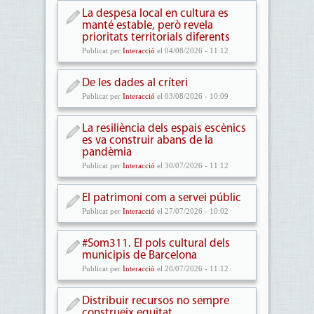
La despesa local en cultura es
manté estable, però revela
prioritats territorials diferents
Publicat per
Interacció
el 04/08/2026 - 11:12
De les dades al críteri
Publicat per
Interacció
el 03/08/2026 - 10:09
La resiliència dels espais escènics
es va construir abans de la
pandèmia
Publicat per
Interacció
el 30/07/2026 - 11:12
El patrimoni com a servei públic
Publicat per
Interacció
el 27/07/2026 - 10:02
#Som311. El pols cultural dels
municipis de Barcelona
Publicat per
Interacció
el 20/07/2026 - 11:12
Distribuir recursos no sempre
construeix equitat