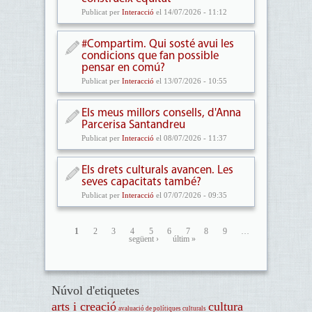
Publicat per
Interacció
el 14/07/2026 - 11:12
#Compartim. Qui sosté avui les
condicions que fan possible
pensar en comú?
Publicat per
Interacció
el 13/07/2026 - 10:55
Els meus millors consells, d'Anna
Parcerisa Santandreu
Publicat per
Interacció
el 08/07/2026 - 11:37
Els drets culturals avancen. Les
seves capacitats també?
Publicat per
Interacció
el 07/07/2026 - 09:35
1
2
3
4
5
6
7
8
9
…
següent ›
últim »
Núvol d'etiquetes
arts i creació
cultura
avaluació de polítiques culturals