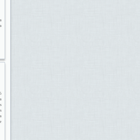
a
a
ó
a
s
s
a
e