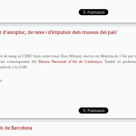
r d’aixopluc, de nexe i d’impulsor dels museus del país’
4 de maig al CERC hem entrevistat Àlex Mitrani, doctor en Història de l’Art per l
d’art contemporani del
Museu Nacional d’Art de Catalunya
. També és professo
adscrit a la UAB.
t.
pis de Barcelona