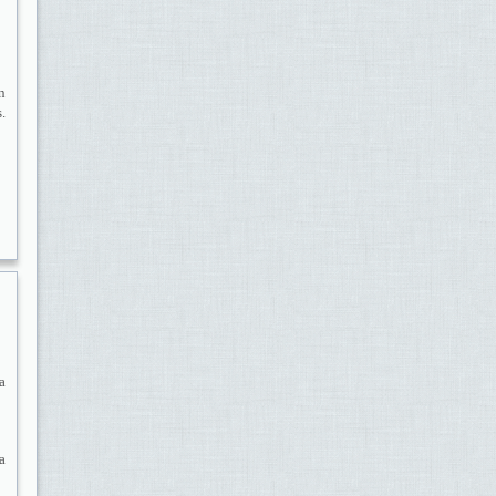
n
.
a
a