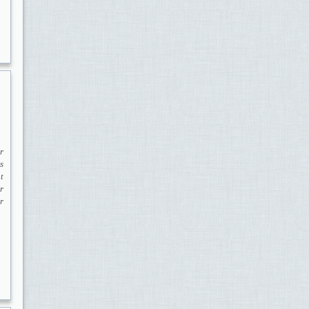
r
s
t
r
r