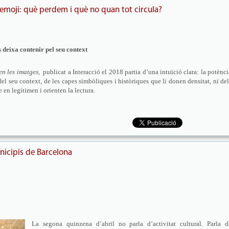
 l’emoji: què perdem i què no quan tot circula?
 deixa contenir pel seu context
len les imatges,
publicat a Interacció el 2018 partia d’una intuïció clara: la potènci
el seu context, de les capes simbòliques i històriques que li donen densitat, ni del
e en legitimen i orienten la lectura.
nicipis de Barcelona
La segona quinzena d’abril no parla d’activitat cultural. Parla d