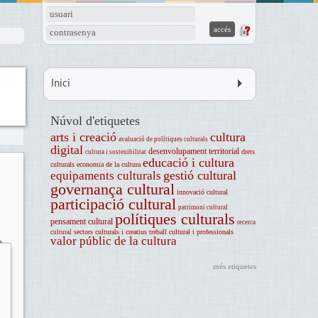
usuari
contrasenya
Inici
Núvol d'etiquetes
arts i creació
cultura
avaluació de polítiques culturals
digital
desenvolupament territorial
drets
cultura i sostenibilitat
educació i cultura
culturals
economia de la cultura
gestió cultural
equipaments culturals
governança cultural
innovació cultural
participació cultural
patrimoni cultural
polítiques culturals
pensament cultural
recerca
sectors culturals i creatius
treball cultural i professionals
cultural
valor públic de la cultura
més etiquetes