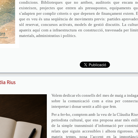
condicions. Biblioteques que no arriben, auditoris que encara n
existeixen, projectes que entren als pressupostos, equipaments qu
s’adapten per complir criteris o que depenen de finançament extern. E
que es veu és una seqüència de moviments previs: partides aprovades
sòl reservat, concursos activats, models de gestió discutits. La cultur
apareix aquí com a infraestructura en construcció, travessada per límit
materials, administratius i polítics.
dia Rius
Volem dedicar els consells del mes de maig a indaga
sobre la comunicació com a eina per connectar
interpretar i donar sentit a allò que fem.
Per a fer-ho, comptem amb la veu de la Clàudia Rius
periodista cultural, que ens proposa anar més enll
de la simple transmissió d’informació per construi
relats que siguin accessibles i alhora rigorosos. A
mateix temps, posa l’accent en la importànci