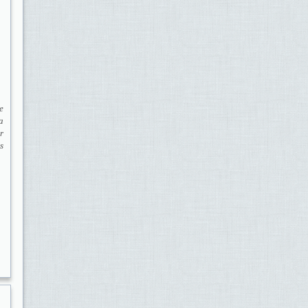
e
a
r
s