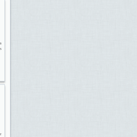
a
s
e