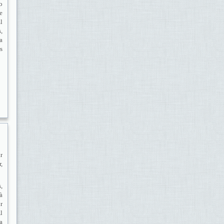
o
e
l
,
a
s
r
,
,
à
r
l
a