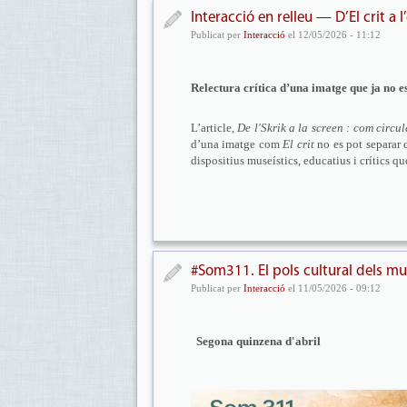
Interacció en relleu — D’El crit a
Publicat per
Interacció
el 12/05/2026 - 11:12
Relectura crítica d’una imatge que ja no es
L’article,
De l'Skrik a la screen : com circu
d’una imatge com
El crit
no es pot separar d
dispositius museístics, educatius i crítics qu
#Som311. El pols cultural dels mu
Publicat per
Interacció
el 11/05/2026 - 09:12
Segona quinzena d'abril