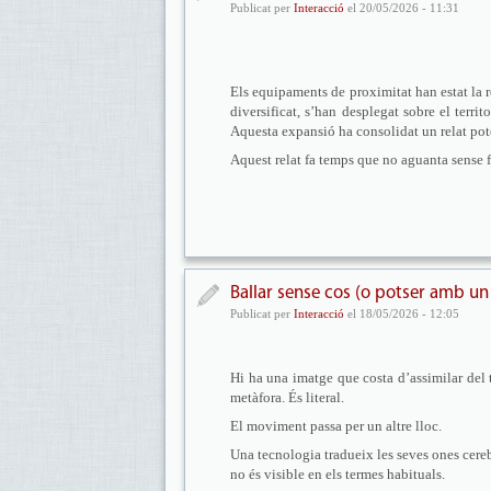
Publicat per
Interacció
el 20/05/2026 - 11:31
Els equipaments de proximitat han estat la r
diversificat, s’han desplegat sobre el territ
Aquesta expansió ha consolidat un relat pote
Aquest relat fa temps que no aguanta sense f
Ballar sense cos (o potser amb un 
Publicat per
Interacció
el 18/05/2026 - 12:05
Hi ha una imatge que costa d’assimilar del 
metàfora. És literal.
El moviment passa per un altre lloc.
Una tecnologia tradueix les seves ones cereb
no és visible en els termes habituals.