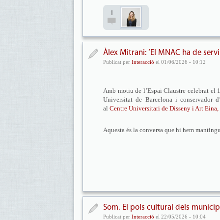
1
Àlex Mitrani: ‘El MNAC ha de servi
Publicat per
Interacció
el 01/06/2026 - 10:12
Amb motiu de l’Espai Claustre celebrat el 1
Universitat de Barcelona i conservador 
al
Centre Universitari de Disseny i Art Eina,
Aquesta és la conversa que hi hem mantingu
Som. El pols cultural dels munici
Publicat per
Interacció
el 22/05/2026 - 10:04