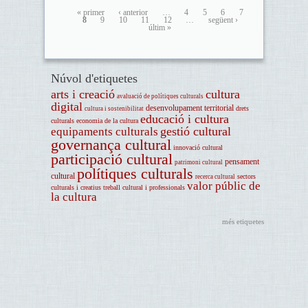
« primer
‹ anterior
…
4
5
6
7
8
9
10
11
12
…
següent ›
últim »
Núvol d'etiquetes
arts i creació
cultura
avaluació de polítiques culturals
digital
desenvolupament territorial
drets
cultura i sostenibilitat
educació i cultura
culturals
economia de la cultura
gestió cultural
equipaments culturals
governança cultural
innovació cultural
participació cultural
pensament
patrimoni cultural
polítiques culturals
cultural
sectors
recerca cultural
valor públic de
culturals i creatius
treball cultural i professionals
la cultura
més etiquetes