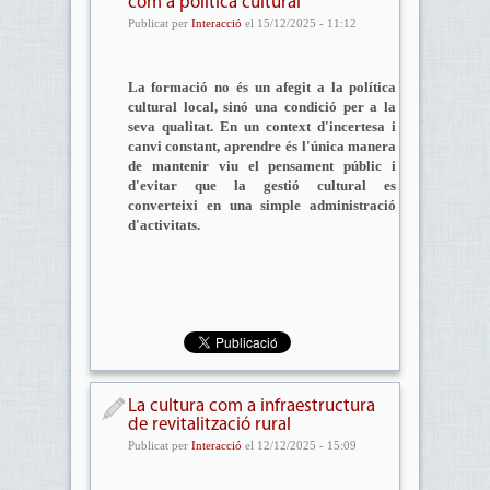
com a política cultural
Publicat per
Interacció
el 15/12/2025 - 11:12
La formació no és un afegit a la política
cultural local, sinó una condició per a la
seva qualitat. En un context d'incertesa i
canvi constant, aprendre és l'única manera
de mantenir viu el pensament públic i
d'evitar que la gestió cultural es
converteixi en una simple administració
d'activitats.
La cultura com a infraestructura
de revitalització rural
Publicat per
Interacció
el 12/12/2025 - 15:09