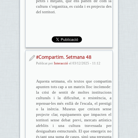
petits i mitjans, que ens parlen de com la
cultura s’organitza, es cuida i es projecta des
del territori.
#Compartim. Setmana 48
Publicat per
Interacció
el 03/12/2025 - 11:12
Aquesta setmana, els textos que compartim
apunten tots cap a un mateix lloc incòmode:
la crisi de sentit de moltes institucions
culturals i la dificultat, o resistència, a
repensar-les més enllà de l'escala, el prestigi
o la inèrcia. Museus que creixen sense
projecte clar, equipaments que impacten el
territori sense debat previ, mercats artístics
afeblits i una cultura travessada per
desigualtats estructurals. El que emergeix no
és tant una suma de casos, sinó una pregunta