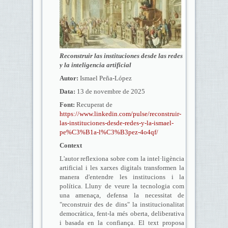
Reconstruir las instituciones desde las redes
y la inteligencia artificial
Autor:
Ismael Peña-López
Data:
13 de novembre de 2025
Font:
Recuperat de
https://www.linkedin.com/pulse/reconstruir-
las-instituciones-desde-redes-y-la-ismael-
pe%C3%B1a-l%C3%B3pez-4o4qf/
Context
L'autor reflexiona sobre com la intel·ligència
artificial i les xarxes digitals transformen la
manera d'entendre les institucions i la
política. Lluny de veure la tecnologia com
una amenaça, defensa la necessitat de
"reconstruir des de dins" la institucionalitat
democràtica, fent-la més oberta, deliberativa
i basada en la confiança. El text proposa