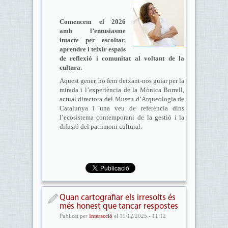
Comencem el 2026
amb l’entusiasme
intacte per escoltar,
aprendre i teixir espais
de reflexió i comunitat al voltant de la
cultura.
Aquest gener, ho fem deixant-nos guiar per la
mirada i l’experiència de la Mònica Borrell,
actual directora del Museu d’Arqueologia de
Catalunya i una veu de referència dins
l’ecosistema contemporani de la gestió i la
difusió del patrimoni cultural.
Quan cartografiar els irresolts és
més honest que tancar respostes
Publicat per
Interacció
el 19/12/2025 - 11:12