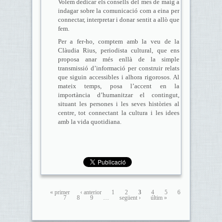
Volem dedicar els consells del mes de maig a
indagar sobre la comunicació com a eina per
connectar, interpretar i donar sentit a allò que
fem.
Per a fer-ho, comptem amb la veu de la
Clàudia Rius, periodista cultural, que ens
proposa anar més enllà de la simple
transmissió d’informació per construir relats
que siguin accessibles i alhora rigorosos. Al
mateix temps, posa l’accent en la
importància d’humanitzar el contingut,
situant les persones i les seves històries al
centre, tot connectant la cultura i les idees
amb la vida quotidiana.
« primer
‹ anterior
1
2
3
4
5
6
7
8
9
…
següent ›
últim »