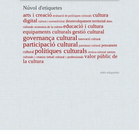
Núvol d'etiquetes
arts i creació
cultura
avaluació de polítiques culturals
digital
desenvolupament territorial
drets
cultura i sostenibilitat
educació i cultura
culturals
economia de la cultura
gestió cultural
equipaments culturals
governança cultural
innovació cultural
participació cultural
pensament
patrimoni cultural
polítiques culturals
cultural
sectors
recerca cultural
valor públic de
culturals i creatius
treball cultural i professionals
la cultura
més etiquetes